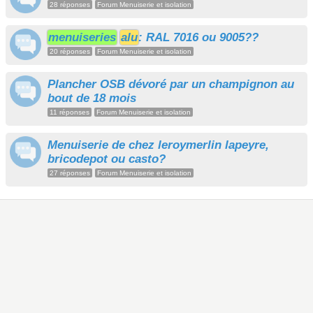
28 réponses
Forum Menuiserie et isolation
menuiseries
alu
: RAL 7016 ou 9005??
20 réponses
Forum Menuiserie et isolation
Plancher OSB dévoré par un champignon au
bout de 18 mois
11 réponses
Forum Menuiserie et isolation
Menuiserie de chez leroymerlin lapeyre,
bricodepot ou casto?
27 réponses
Forum Menuiserie et isolation