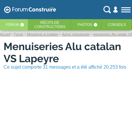
RÉCITS
DE
FORUM
PHOTOS
CONSEILS
‹
‹
CONSTRUCTIONS
Accueil
Forum
Menuiserie et isolation
Autres menuiseries
menuiseries Alu catalan V
Menuiseries Alu catalan
VS Lapeyre
Ce sujet comporte 31 messages et a été affiché 20.253 fois