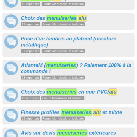
10 réponses
Forum Menuiserie et isolation
Choix des
menuiseries
alu
12 réponses
Forum Menuiserie et isolation
Pose d'un lambris au plafond (ossature
métallique)
27 réponses
Forum Menuiserie et isolation
AtlanteM (
menuiseries
) ? Paiement 100% à la
commande !
23 réponses
Forum Menuiserie et isolation
Choix des
menuiseries
en noir PVC/
alu
11 réponses
Forum Menuiserie et isolation
Finesse profiles
menuiseries
alu
et mixte
22 réponses
Forum Menuiserie et isolation
Avis sur devis
menuiseries
extérieures