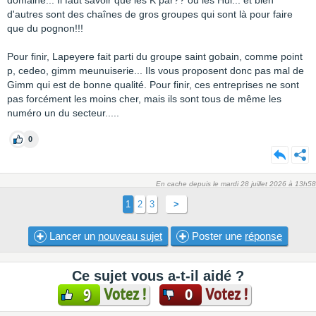
domaine... Il faut savoir que les K par?? ou les Hui... et bien
d'autres sont des chaînes de gros groupes qui sont là pour faire
que du pognon!!!
Pour finir, Lapeyere fait parti du groupe saint gobain, comme point
p, cedeo, gimm meunuiserie... Ils vous proposent donc pas mal de
Gimm qui est de bonne qualité. Pour finir, ces entreprises ne sont
pas forcément les moins cher, mais ils sont tous de même les
numéro un du secteur.....
0
En cache depuis le mardi 28 juillet 2026 à 13h58
1
2
3
>
Lancer un
nouveau sujet
Poster une
réponse
Ce sujet vous a-t-il aidé ?
Votez !
Votez !
9
0