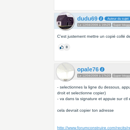
dudu69
Auteur du sujet
Le 12/04/2009 à 16h25
Super blogg
C'est justement mettre un copié collé de
0
opale76
Le 12/04/2009 à 17h20
Super blogg
- selectionnes la ligne du dessous, app
droit et selectionne copier)
- va dans ta signature et appuie sur ctl e
cela devrait copier ton adresse
http://www.forumconstruire.com/recits/r