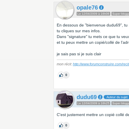
opale76
Le 12/04/2009 à 16h06
Super blogg
En dessous de "bienvenue dudu69", tu 
tu cliques sur mes infos.
Dans "signature" tu mets ce que tu veu
et tu peux mettre un copié/collé de l'adr
je sais pas si je suis clair
mon récit:
http://www.forumconstruire.com/reci
0
dudu69
Auteur du sujet
Le 12/04/2009 à 16h25
Super blogg
C'est justement mettre un copié collé de
0