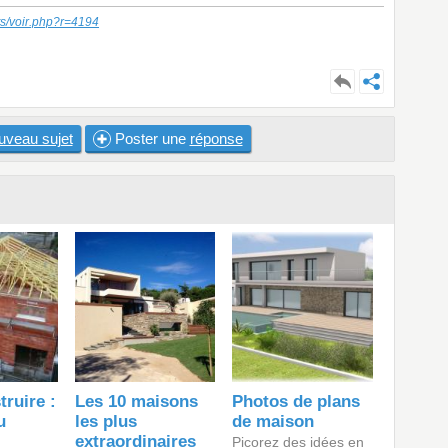
ts/voir.php?r=4194
uveau sujet
Poster une
réponse
truire :
Les 10 maisons
Photos de plans
u
les plus
de maison
extraordinaires
Picorez des idées en