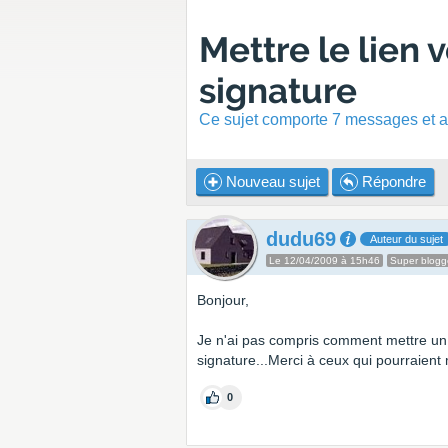
Mettre le lien 
signature
Ce sujet comporte 7 messages et a 
Nouveau sujet
Répondre
dudu69
Auteur du sujet
Le 12/04/2009 à 15h46
Super blogg
Bonjour,
Je n'ai pas compris comment mettre un 
signature...Merci à ceux qui pourraient m
0