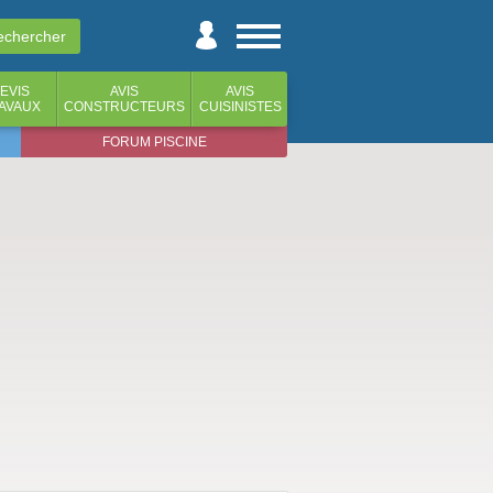
EVIS
AVIS
AVIS
AVAUX
CONSTRUCTEURS
CUISINISTES
FORUM PISCINE