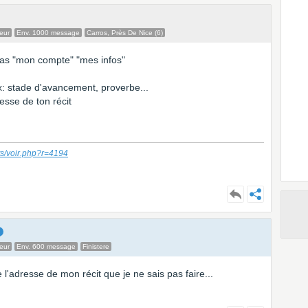
eur
Env. 1000 message
Carros, Près De Nice (6)
as "mon compte" "mes infos"
x: stade d'avancement, proverbe...
esse de ton récit
ts/voir.php?r=4194
eur
Env. 600 message
Finistere
 l'adresse de mon récit que je ne sais pas faire...