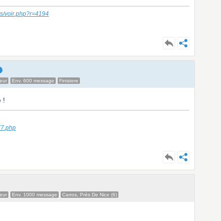
ts/voir.php?r=4194
eur
Env. 600 message
Finistere
 !
77.php
eur
Env. 1000 message
Carros, Près De Nice (6)