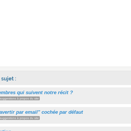
sujet :
mbres qui suivent notre récit ?
suggestions à propos du site
avertir par email" cochée par défaut
suggestions à propos du site