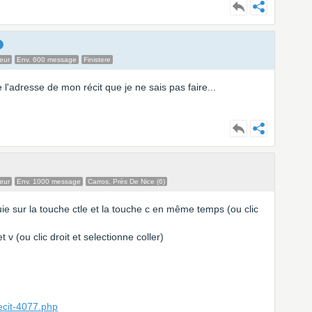
eur
Env. 600 message
Finistere
 l'adresse de mon récit que je ne sais pas faire...
eur
Env. 1000 message
Carros, Près De Nice (6)
uie sur la touche ctle et la touche c en même temps (ou clic
t v (ou clic droit et selectionne coller)
ecit-4077.php