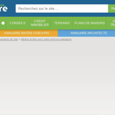
CRÉDIT
D
S
CONSEILS
TERRAINS
PLANS DE MAISONS
‹
IMMOBILIER
TR
ANNUAIRE MAITRE D'OEUVRE
ANNUAIRE ARCHITECTE
propos du site
Mettre le lien vers mon récit en signature