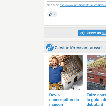
mon récit:
http://www.forumconstruire.com/reci
0
Lancer un
no
C'est intéressant aussi !
Devis
Faire cons
construction de
le guide d
maison
débutant