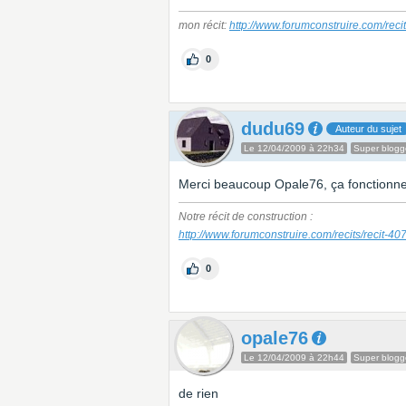
mon récit:
http://www.forumconstruire.com/reci
0
dudu69
Auteur du sujet
Le 12/04/2009 à 22h34
Super blogg
Merci beaucoup Opale76, ça fonctionne
Notre récit de construction :
http://www.forumconstruire.com/recits/recit-40
0
opale76
Le 12/04/2009 à 22h44
Super blogg
de rien