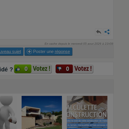
En cache depuis le mercredi 05 aout 2026 à 21h56
uveau sujet
Poster une
réponse
Votez !
Votez !
0
0
idé ?