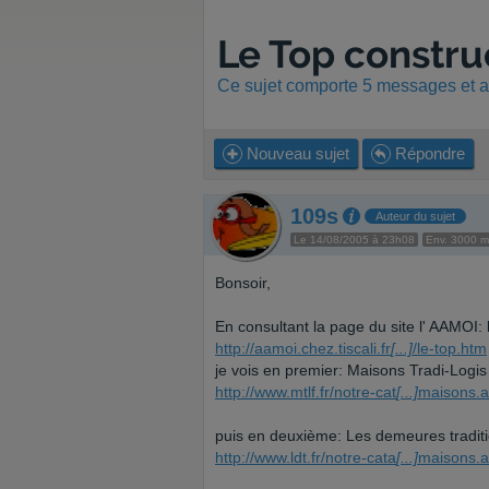
Le Top constru
Ce sujet comporte 5 messages et a 
Nouveau sujet
Répondre
109s
Auteur du sujet
Le 14/08/2005 à 23h08
Env. 3000 
Bonsoir,
En consultant la page du site l' AAMOI: 
http://aamoi.chez.tiscali.fr
[...]
/le-top.htm
je vois en premier: Maisons Tradi-Logis 
http://www.mtlf.fr/notre-cat
[...]
maisons.
puis en deuxième: Les demeures traditio
http://www.ldt.fr/notre-cata
[...]
maisons.