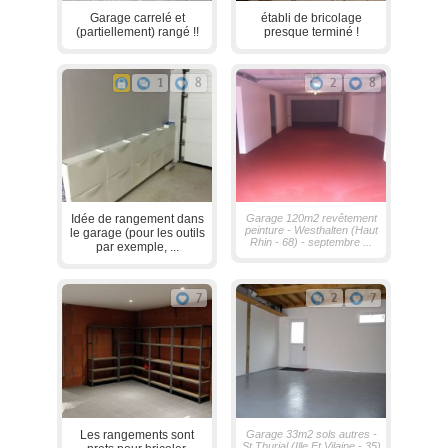
Garage carrelé et
établi de bricolage
(partiellement) rangé !!
presque terminé !
1
8
2
8
Idée de rangement dans
Garage 120m2 revêtement
peinture - Westhalten (Haut
le garage (pour les outils
Rhin - 68) - septembre ...
par exemple, ...
7
2
7
Les rangements sont
Garage 33m2 sols autres -
St Thurial (Ille Et Vilaine - 35)