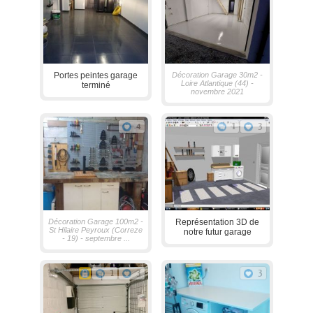
Portes peintes garage
Décoration Garage 30m2 -
Loire Atlantique (44) -
terminé
novembre 2021
4
1
3
Décoration Garage 100m2 -
Représentation 3D de
St Hilaire Peyroux (Correze
notre futur garage
- 19) - septembre ...
1
3
3