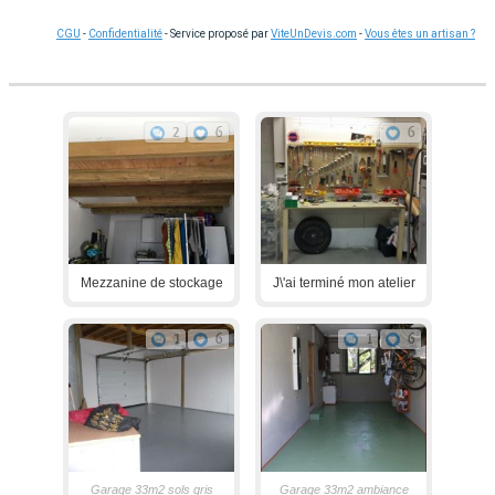
CGU
-
Confidentialité
- Service proposé par
ViteUnDevis.com
-
Vous êtes un artisan ?
2
6
6
Mezzanine de stockage
J\'ai terminé mon atelier
1
6
1
6
Garage 33m2 sols gris
Garage 33m2 ambiance