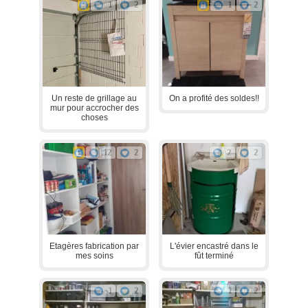
1
2
1
2
Un reste de grillage au
On a profité des soldes!!
mur pour accrocher des
choses
12
2
2
2
Etagères fabrication par
L'évier encastré dans le
mes soins
fût terminé
1
2
1
2