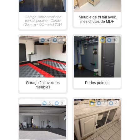
Garage 18m2 ambiance
Meuble de tri fait avec
contemporaine - Corbie
mes chutes de MDF
(Somme - 80) - avril 2014
4
10
10
Garage fini avec les
Portes peintes
meubles
5
9
2
8