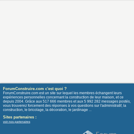
ForumConstruire.com c'est quoi ?
ForumConstruire.com est un site sur lequel les membres échangent leurs
expériences personnelles concernant la construction de leur maison, et ce
depuis 2004. Grâce aux 517 666 membres et aux 5 992 282 messages postés,
vous trouverez forcement des réponses à vos questions sur l'administratif, la
construction, le bricolage, la décoration, le jardinage ...
Sites partenaires :
voir nos partenaires