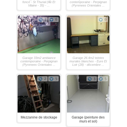
foncé - St Thurial (Ille Et
contemporaine - Perpignan
Vilaine - 35) - ...
(Pyrenees Orientales ...
1
6
6
Garage 33m2 ambiance
Garage 26.4m2 teintes
contemporaine - Perpignan
murales blanches - Eure Et
(Pyrenees Orientales ...
Loir (28) - décembre ...
2
5
3
5
Mezzanine de stockage
Garage (peinture des
murs et sol)