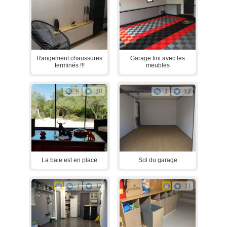
Rangement chaussures
Garage fini avec les
terminés !!!
meubles
9
30
3
13
La baie est en place
Sol du garage
1
12
11