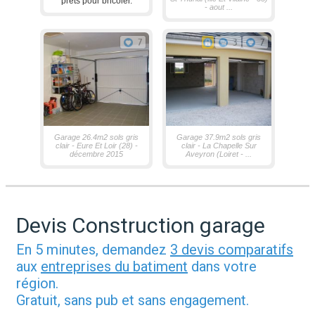
prets pour bricoler.
- aout ...
7
3
7
Garage 26.4m2 sols gris
Garage 37.9m2 sols gris
clair - Eure Et Loir (28) -
clair - La Chapelle Sur
décembre 2015
Aveyron (Loiret - ...
Devis Construction garage
En 5 minutes, demandez
3 devis comparatifs
aux
entreprises du batiment
dans votre
région.
Gratuit, sans pub et sans engagement.