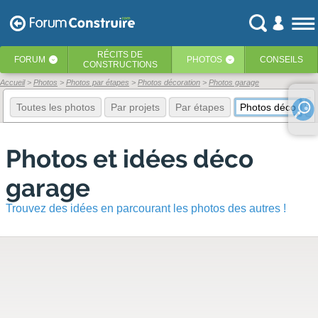
RÉCITS
DE
FORUM
PHOTOS
CONSEILS
‹
‹
CONSTRUCTIONS
Accueil
Photos
Photos par étapes
Photos décoration
Photos garage
Toutes les photos
Par projets
Par étapes
Photos déco
E
Photos et idées déco
garage
Trouvez des idées en parcourant les photos des autres !