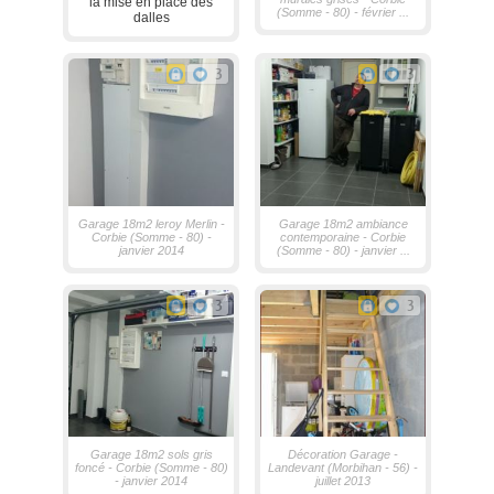
la mise en place des
(Somme - 80) - février ...
dalles
3
3
Garage 18m2 leroy Merlin -
Garage 18m2 ambiance
Corbie (Somme - 80) -
contemporaine - Corbie
janvier 2014
(Somme - 80) - janvier ...
3
3
Garage 18m2 sols gris
Décoration Garage -
foncé - Corbie (Somme - 80)
Landevant (Morbihan - 56) -
- janvier 2014
juillet 2013