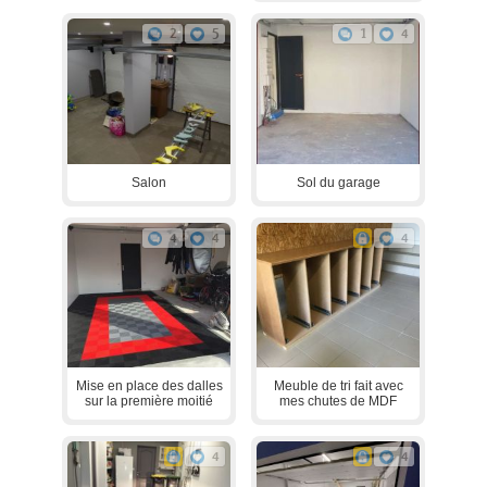
2
5
1
4
Salon
Sol du garage
4
4
4
Mise en place des dalles
Meuble de tri fait avec
sur la première moitié
mes chutes de MDF
4
4