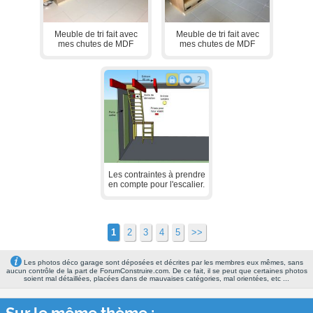
Meuble de tri fait avec
Meuble de tri fait avec
mes chutes de MDF
mes chutes de MDF
2
Les contraintes à prendre
en compte pour l'escalier.
1
2
3
4
5
>>
Les photos déco garage sont déposées et décrites par les membres eux mêmes, sans
aucun contrôle de la part de ForumConstruire.com. De ce fait, il se peut que certaines photos
soient mal détaillées, placées dans de mauvaises catégories, mal orientées, etc ...