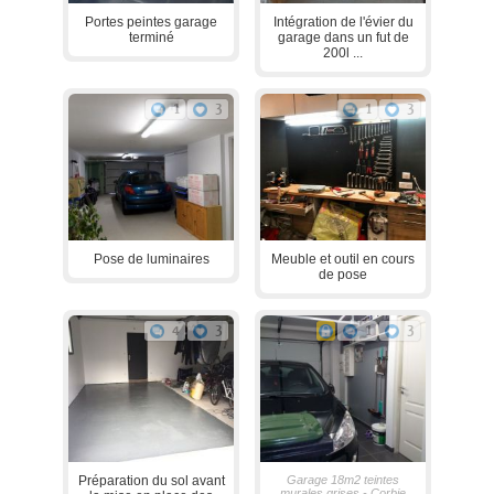
Portes peintes garage
Intégration de l'évier du
terminé
garage dans un fut de
200l ...
1
3
1
3
Pose de luminaires
Meuble et outil en cours
de pose
4
3
1
3
Préparation du sol avant
Garage 18m2 teintes
murales grises - Corbie