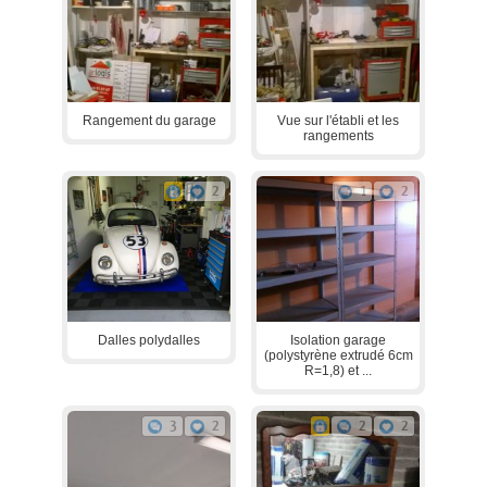
Rangement du garage
Vue sur l'établi et les
rangements
2
1
2
Dalles polydalles
Isolation garage
(polystyrène extrudé 6cm
R=1,8) et ...
3
2
2
2