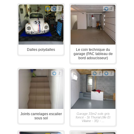
2
2
Dalles polydalles
Le coin technique du
garage (PAC tableau de
bord adoucisseur)
2
2
2
Joints carrelages escalier
Garage 33m2 sols gris
foncé - St Thurial (Ille Et
sous sol
Vilaine - 35) - ...