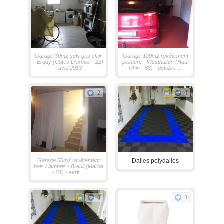
Garage 30m2 sols gris clair
Garage 120m2 revêtement
- Erquy (Cotes D'armor - 22)
peinture - Westhalten (Haut
- avril 2013
Rhin - 68) - octobre ...
2
1
Garage 55m2 revêtement
Dalles polydalles
bois / lambris - Breuil (Marne
- 51) - avril ...
1
1