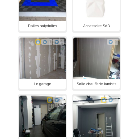
Dalles polydalles
Accessoire SdB
1
1
1
Le garage
Salle chaufferie lambris
1
1