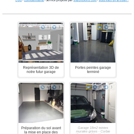
CGU
-
Confidentialité
- Service proposé par
ViteUnDevis.com
-
Vous êtes un artisan ?
1
3
3
Représentation 3D de
Portes peintes garage
notre futur garage
terminé
4
3
1
3
Préparation du sol avant
Garage 18m2 teintes
murales grises - Corbie
la mise en place des