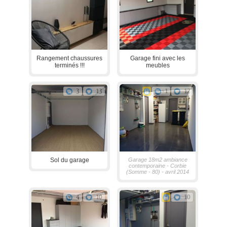
Rangement chaussures
Garage fini avec les
terminés !!!
meubles
3
13
1
12
Sol du garage
Garage 18m2 ambiance
contemporaine - Corbie
(Somme - 80) - avril 2014
4
10
10