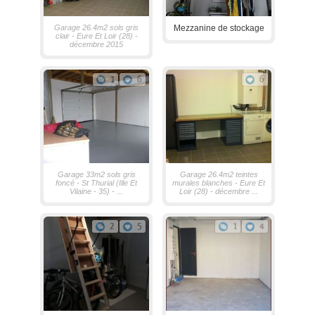
Garage 26.4m2 sols gris
Mezzanine de stockage
clair - Eure Et Loir (28) -
décembre 2015
1
6
6
Garage 33m2 sols gris
Garage 26.4m2 teintes
foncé - St Thurial (Ille Et
murales blanches - Eure Et
Vilaine - 35) - ...
Loir (28) - décembre ...
2
5
1
4