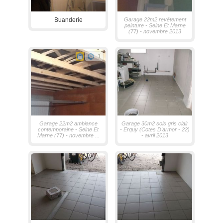
Buanderie
Garage 22m2 revêtement
peinture - Seine Et Marne
(77) - novembre 2013
1
Garage 22m2 ambiance
Garage 30m2 sols gris clair
contemporaine - Seine Et
- Erquy (Cotes D'armor - 22)
Marne (77) - novembre ...
- avril 2013