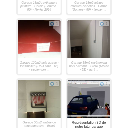
Garage 18m2 revêtement
Garage 18m2 teintes
peinture - Corbie (Somme -
murales blanches - Corbie
80) - février 2014
(Somme - 80) - janvier ...
1
1
Garage 120m2 sols autres -
Garage 55m2 revêtement
Westhalten (Haut Rhin - 68)
bois / lambris - Breuil (Marne
- septembre ...
- 51) - avril ...
1
1
Garage 55m2 ambiance
Représentation 3D de
contemporaine - Breuil
notre futur garage