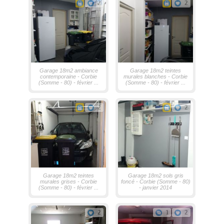
2
2
Garage 18m2 ambiance
Garage 18m2 teintes
contemporaine - Corbie
murales blanches - Corbie
(Somme - 80) - février ...
(Somme - 80) - février ...
2
2
Garage 18m2 teintes
Garage 18m2 sols gris
murales grises - Corbie
foncé - Corbie (Somme - 80)
(Somme - 80) - février ...
- janvier 2014
2
1
2