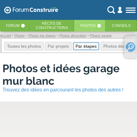
RÉCITS
DE
FORUM
PHOTOS
CONSEILS
‹
‹
CONSTRUCTIONS
Accueil
Photos
Photos par étapes
Photos décoration
Photos garage
Toutes les photos
Par projets
Par étapes
Photos déco
E
Photos et idées garage
mur blanc
Trouvez des idées en parcourant les photos des autres !