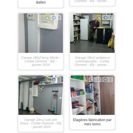
(Somme - 80) - février ...
dalles
3
3
Garage 18m2 leroy Merlin -
Garage 18m2 ambiance
Corbie (Somme - 80) -
contemporaine - Corbie
janvier 2014
(Somme - 80) - janvier ...
3
12
2
Garage 18m2 sols gris
Etagères fabrication par
foncé - Corbie (Somme - 80)
mes soins
- janvier 2014