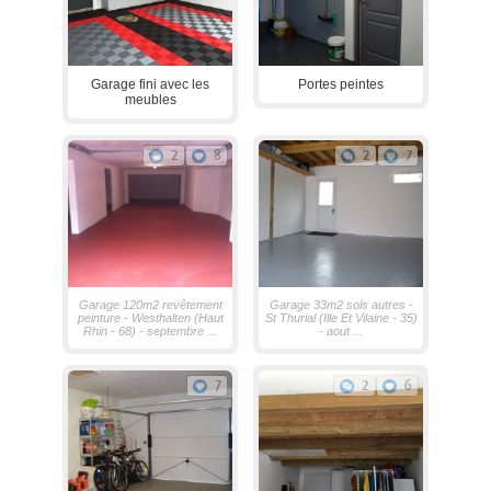
Garage fini avec les
Portes peintes
meubles
2
8
2
7
Garage 120m2 revêtement
Garage 33m2 sols autres -
peinture - Westhalten (Haut
St Thurial (Ille Et Vilaine - 35)
Rhin - 68) - septembre ...
- aout ...
7
2
6