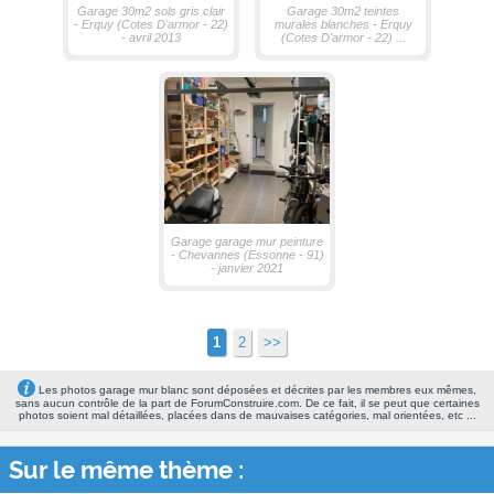
Garage 30m2 sols gris clair
Garage 30m2 teintes
- Erquy (Cotes D'armor - 22)
murales blanches - Erquy
- avril 2013
(Cotes D'armor - 22) ...
Garage garage mur peinture
- Chevannes (Essonne - 91)
- janvier 2021
1
2
>>
Les photos garage mur blanc sont déposées et décrites par les membres eux mêmes,
sans aucun contrôle de la part de ForumConstruire.com. De ce fait, il se peut que certaines
photos soient mal détaillées, placées dans de mauvaises catégories, mal orientées, etc ...
Sur le même thème :