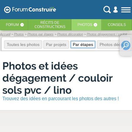
RÉCITS
DE
FORUM
PHOTOS
CONSEILS
‹
‹
CONSTRUCTIONS
Accueil
Photos
Photos par étapes
Photos décoration
Photos dégagement / couloir
Toutes les photos
Par projets
Par étapes
Photos déco
E
Photos et idées
dégagement / couloir
sols pvc / lino
Trouvez des idées en parcourant les photos des autres !