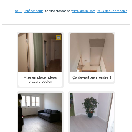
CGU
-
Confidentialité
- Service proposé par
ViteUnDevis.com
-
Vous êtes un artisan ?
Mise en place rideau
Ça devrait bien rendre!!!
placard couloir