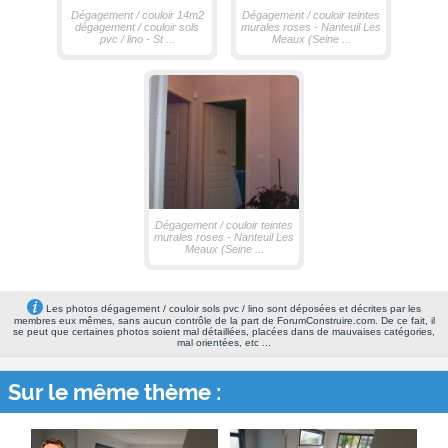
Dégagement / couloir 14m2
Dégagement / couloir teintes
dégagement / couloir sols
murales roses - Nanteuil Les
pvc / lino - St ...
Meaux (Seine ...
Dégagement / couloir teintes
murales roses - Nanteuil Les
Meaux (Seine ...
Les photos dégagement / couloir sols pvc / lino sont déposées et décrites par les
membres eux mêmes, sans aucun contrôle de la part de ForumConstruire.com. De ce fait, il
se peut que certaines photos soient mal détaillées, placées dans de mauvaises catégories,
mal orientées, etc ...
Sur le même thème :