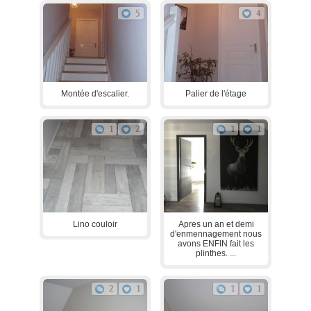
5
4
Montée d'escalier.
Palier de l'étage
1
2
1
1
Lino couloir
Apres un an et demi
d'enmennagement nous
avons ENFIN fait les
plinthes. ...
2
1
1
1