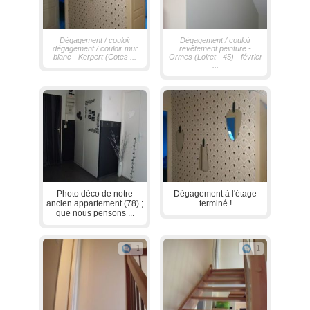
Dégagement / couloir
Dégagement / couloir
dégagement / couloir mur
revêtement peinture -
blanc - Kerpert (Cotes ...
Ormes (Loiret - 45) - février
...
Photo déco de notre
Dégagement à l'étage
ancien appartement (78) ;
terminé !
que nous pensons ...
1
1