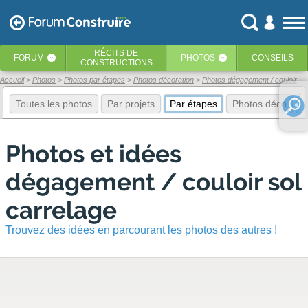
RÉCITS
DE
FORUM
PHOTOS
CONSEILS
‹
‹
CONSTRUCTIONS
Accueil
Photos
Photos par étapes
Photos décoration
Photos dégagement / couloir
Toutes les photos
Par projets
Par étapes
Photos déco
E
Photos et idées
dégagement / couloir sol
carrelage
Trouvez des idées en parcourant les photos des autres !