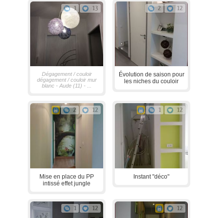
1
13
2
12
Dégagement / couloir
Évolution de saison pour
dégagement / couloir mur
les niches du couloir
blanc - Aude (11) - ...
2
12
1
12
Mise en place du PP
Instant "déco"
intissé effet jungle
1
12
12