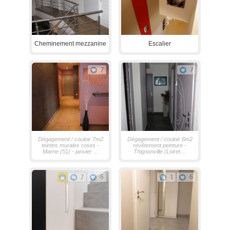
Cheminement mezzanine
Escalier
7
7
Dégagement / couloir 7m2
Dégagement / couloir 6m2
teintes murales roses -
revêtement peinture -
Marne (51) - janvier ...
Thignonville (Loiret ...
7
6
1
6