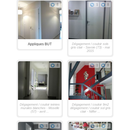
8
1
8
Appliques BUT
Dégagement / couloir sols
gris clair - Savoie (73) - mai
2015
8
1
8
Dégagement / couloir teintes
Dégagement / couloir 9m2
murales blanches - Moselle
dégagement / couloir sol gris
(57) - avril ...
clair - Niffer ...
1
8
1
7