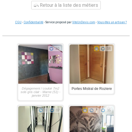
Retour à la liste des métiers
CGU
-
Confidentialité
- Service proposé par
ViteUnDevis.com
-
Vous êtes un artisan ?
20
18
Dégagement / couloir 7m2
Portes Mistral de Roziere
sols gris clair - Marne (51) -
janvier 2012
1
17
2
16