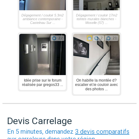
Dégagement / couloir 5.3m2
Dégagement / couloir 17m2
ambiance contemporaine -
teintes murales blanches -
Castelnau Sur ...
Moselle (57) ...
22
2
21
Idée prise sur le forum
On habille la montée d?
réalisée par gregos33 ...
escalier et le couloir avec
des photos ...
Devis Carrelage
En 5 minutes, demandez
3 devis comparatifs
aux
carreleurs
dans votre région.