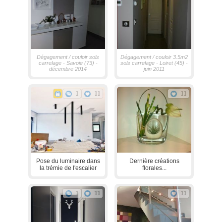
Dégagement / couloir sols
Dégagement / couloir 3.5m2
carrelage - Savoie (73) -
sols carrelage - Loiret (45) -
décembre 2014
juin 2011
1
11
11
Pose du luminaire dans
Dernière créations
la trémie de l'escalier
florales...
1
11
11