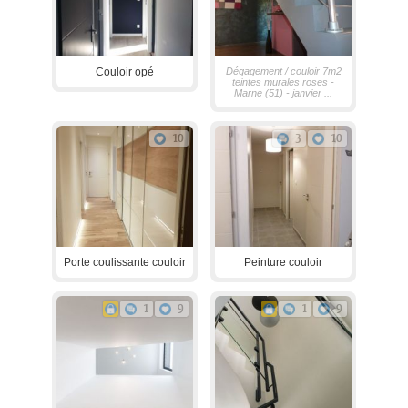
Couloir opé
Dégagement / couloir 7m2
teintes murales roses -
Marne (51) - janvier ...
10
3
10
Porte coulissante couloir
Peinture couloir
1
9
1
9