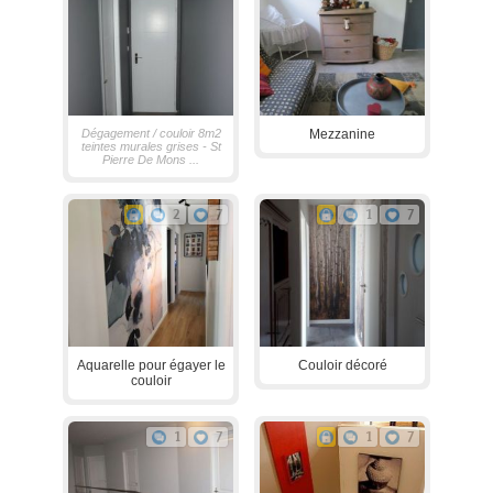
Dégagement / couloir 8m2
Mezzanine
teintes murales grises - St
Pierre De Mons ...
2
7
1
7
Aquarelle pour égayer le
Couloir décoré
couloir
1
7
1
7