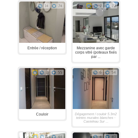
14
74
2
72
Entrée / réception
Mezzanine avec garde
corps vitré (poteaux fixés
par ...
2
55
6
54
Couloir
Dégagement / couloir 5.3m2
teintes murales blanches -
Castelnau Sur ...
1
44
4
40