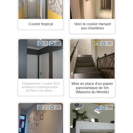
Couloir tropical
Voici le couloir menant
aux chambres
2
27
26
Dégagement / couloir 8m2
Mise en place d'un papier
ambiance contemporaine -
panoramique de 5m
St Pierre De Mons ...
(Maisons du Monde)
2
25
23