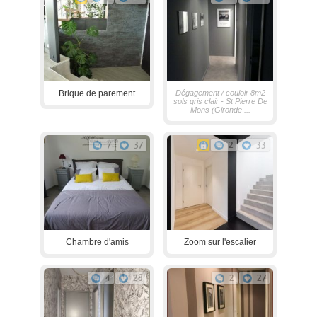
Brique de parement
Dégagement / couloir 8m2
sols gris clair - St Pierre De
Mons (Gironde ...
7
37
2
33
Chambre d'amis
Zoom sur l'escalier
4
28
2
27