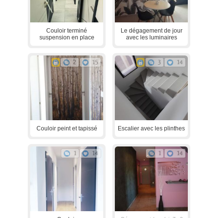
Couloir terminé
Le dégagement de jour
suspension en place
avec les luminaires
2
15
3
14
Couloir peint et tapissé
Escalier avec les plinthes
1
14
1
14