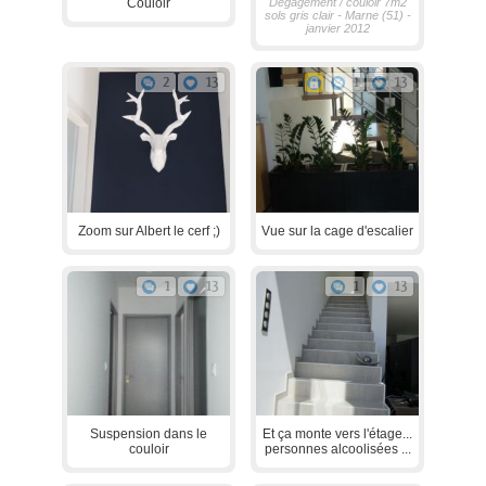
Couloir
Dégagement / couloir 7m2
sols gris clair - Marne (51) -
janvier 2012
2
13
1
13
Zoom sur Albert le cerf ;)
Vue sur la cage d'escalier
1
13
1
13
Suspension dans le
Et ça monte vers l'étage...
couloir
personnes alcoolisées ...