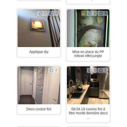
2
8
3
8
Applique diy
Mise en place du PP
intissé effet jungle
8
1
8
Deco couloir fini
08.04.19 cuisine fini d
être monté dernière deco
...