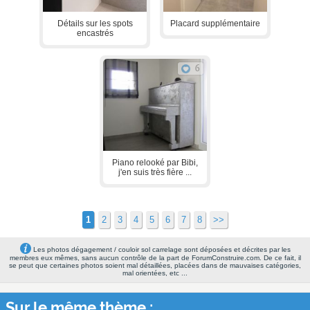
Détails sur les spots
Placard supplémentaire
encastrés
6
Piano relooké par Bibi,
j'en suis très fière ...
1
2
3
4
5
6
7
8
>>
Les photos dégagement / couloir sol carrelage sont déposées et décrites par les
membres eux mêmes, sans aucun contrôle de la part de ForumConstruire.com. De ce fait, il
se peut que certaines photos soient mal détaillées, placées dans de mauvaises catégories,
mal orientées, etc ...
Sur le même thème :