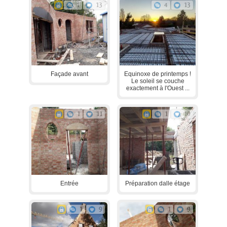
1
13
4
13
Façade avant
Equinoxe de printemps !
Le soleil se couche
exactement à l'Ouest ...
1
11
1
10
Entrée
Préparation dalle étage
1
9
1
9