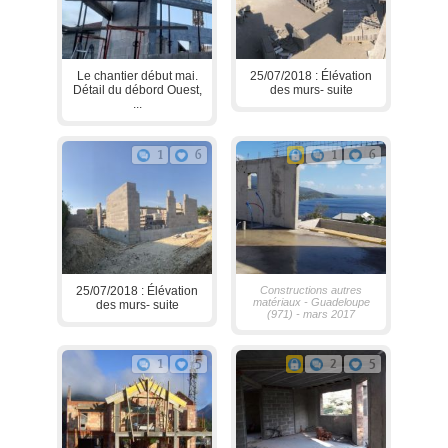
Le chantier début mai.
25/07/2018 : Élévation
Détail du débord Ouest,
des murs- suite
...
1
6
1
6
25/07/2018 : Élévation
Constructions autres
matériaux - Guadeloupe
des murs- suite
(971) - mars 2017
1
5
2
5