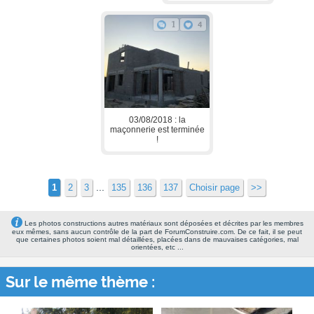
1
4
03/08/2018 : la
maçonnerie est terminée
!
...
1
2
3
135
136
137
Choisir page
>>
Les photos constructions autres matériaux sont déposées et décrites par les membres
eux mêmes, sans aucun contrôle de la part de ForumConstruire.com. De ce fait, il se peut
que certaines photos soient mal détaillées, placées dans de mauvaises catégories, mal
orientées, etc ...
Sur le même thème :