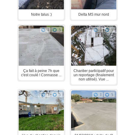
Notre talus :)
Delta MS mur nord
1
5
1
5
Ça fait à peine 7h que
Chantier participatif pour
c'est coulé ! Connasse ...
un reportage (finalement
non utilisé). Vue ...
1
5
1
5