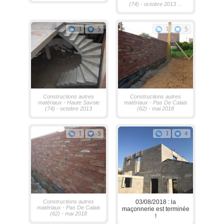
(74) - octobre 2013 ...
1
5
1
5
Constructions autres
Constructions autres
matériaux - Haute Savoie
matériaux - Pas De Calais
(74) - octobre 2013
(62) - mai 2018
1
5
1
4
Constructions autres
03/08/2018 : la
matériaux - Pas De Calais
maçonnerie est terminée
(62) - mai 2018
!