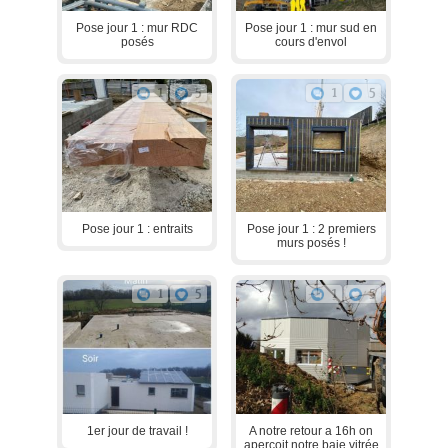
Pose jour 1 : mur RDC
Pose jour 1 : mur sud en
posés
cours d'envol
1
5
1
5
Pose jour 1 : entraits
Pose jour 1 : 2 premiers
murs posés !
1
5
1
5
1er jour de travail !
A notre retour a 16h on
aperçoit notre baie vitrée