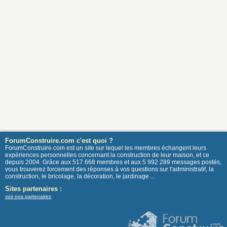
ForumConstruire.com c'est quoi ?
ForumConstruire.com est un site sur lequel les membres échangent leurs
expériences personnelles concernant la construction de leur maison, et ce
depuis 2004. Grâce aux 517 668 membres et aux 5 992 289 messages postés,
vous trouverez forcement des réponses à vos questions sur l'administratif, la
construction, le bricolage, la décoration, le jardinage ...
Sites partenaires :
voir nos partenaires