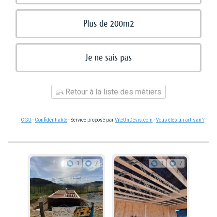
Plus de 200m2
Je ne sais pas
Retour à la liste des métiers
CGU
-
Confidentialité
- Service proposé par
ViteUnDevis.com
-
Vous êtes un artisan ?
1
7
1
7