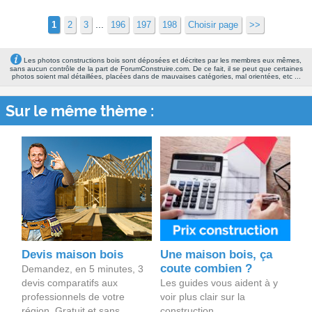
...
1
2
3
196
197
198
Choisir page
>>
Les photos constructions bois sont déposées et décrites par les membres eux mêmes,
sans aucun contrôle de la part de ForumConstruire.com. De ce fait, il se peut que certaines
photos soient mal détaillées, placées dans de mauvaises catégories, mal orientées, etc ...
Sur le même thème :
Devis maison bois
Une maison bois, ça
coute combien ?
Demandez, en 5 minutes, 3
devis comparatifs aux
Les guides vous aident à y
professionnels de votre
voir plus clair sur la
région. Gratuit et sans
construction.