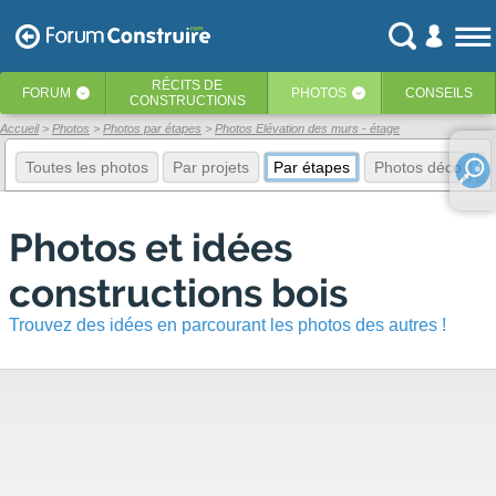
RÉCITS
DE
FORUM
PHOTOS
CONSEILS
‹
‹
CONSTRUCTIONS
Accueil
Photos
Photos par étapes
Photos Elévation des murs - étage
Toutes les photos
Par projets
Par étapes
Photos déco
E
Photos et idées
constructions bois
Trouvez des idées en parcourant les photos des autres !