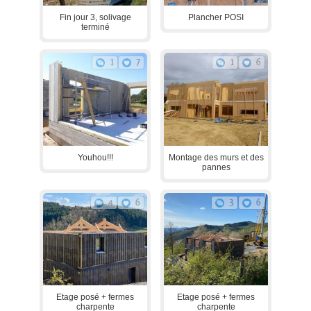
Fin jour 3, solivage
Plancher POSI
terminé
1
7
1
6
Youhou!!!
Montage des murs et des
pannes
4
6
3
6
Etage posé + fermes
Etage posé + fermes
charpente
charpente