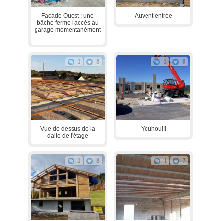
Facade Ouest : une
Auvent entrée
bâche ferme l'accès au
garage momentanément
...
1
8
1
8
Vue de dessus de la
Youhou!!!
dalle de l'étage
1
8
1
7