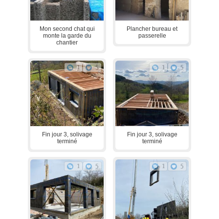
Mon second chat qui
Plancher bureau et
monte la garde du
passerelle
chantier
1
5
1
5
Fin jour 3, solivage
Fin jour 3, solivage
terminé
terminé
1
5
1
5