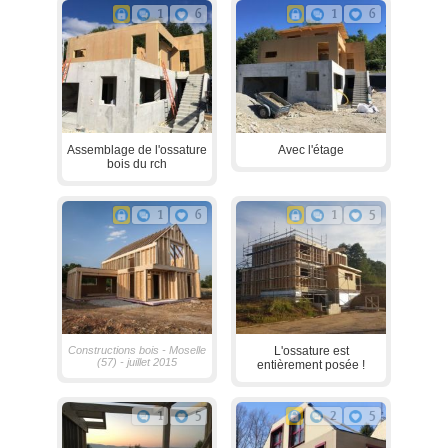
1
6
1
6
Assemblage de l'ossature
Avec l'étage
bois du rch
1
6
1
5
Constructions bois - Moselle
L'ossature est
(57) - juillet 2015
entièrement posée !
1
5
2
5