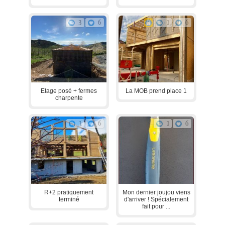
3
6
1
6
Etage posé + fermes
La MOB prend place 1
charpente
1
6
1
6
R+2 pratiquement
Mon dernier joujou viens
terminé
d'arriver ! Spécialement
fait pour ...