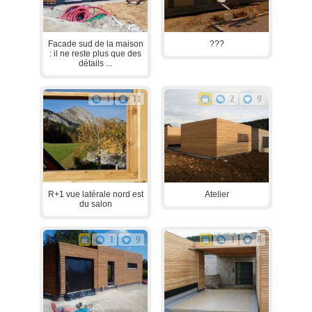
Facade sud de la maison
???
: il ne reste plus que des
détails ...
1
11
2
9
R+1 vue latérale nord est
Atelier
du salon
1
9
1
8