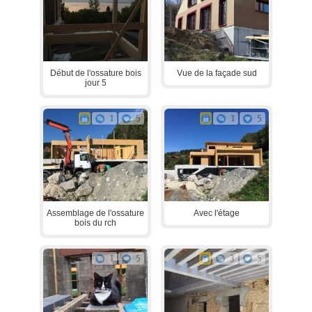
Début de l'ossature bois
Vue de la façade sud
jour 5
1
5
1
5
Assemblage de l'ossature
Avec l'étage
bois du rch
1
5
3
5