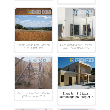
3
5
3
5
Constructions bois - Moselle
Constructions bois - Marne
(57) - juillet 2015
(51) - novembre 2017
3
5
2
4
Constructions bois - Doubs
Etage terminé (avant
(25) - octobre 2017
démontage pour régler le
...