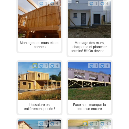
1
4
1
4
Montage des murs et des
Montage des murs,
pannes
charpente et plancher
terminé !!!! On devine ...
1
4
1
4
L'ossature est
Face sud, manque la
entièrement posée !
terrasse encore
1
4
1
4