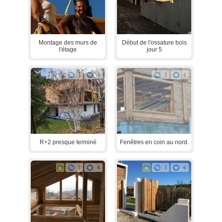
Montage des murs de
Début de l'ossature bois
l'étage
jour 5
1
4
1
4
R+2 presque terminé
Fenêtres en coin au nord.
1
4
1
4