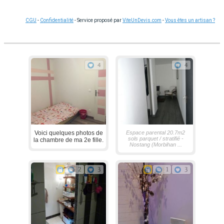
CGU
-
Confidentialité
- Service proposé par
ViteUnDevis.com
-
Vous êtes un artisan ?
4
4
Voici quelques photos de
Espace parental 20.7m2
sols parquet / stratifié -
la chambre de ma 2e fille.
Nostang (Morbihan ...
2
3
1
3