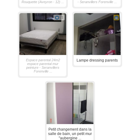
Rouquette (Aveyron - 12) ...
- Seranvillers Forenville ...
1
Espace parental 24m2
Lampe dressing parents
espace parental mur
peinture - Seranvillers
Forenville ...
Petit changement dans la
salle de bain, un petit mur
"aubergine ...