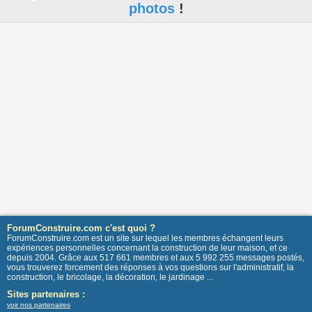
photos
!
ForumConstruire.com c'est quoi ?
ForumConstruire.com est un site sur lequel les membres échangent leurs
expériences personnelles concernant la construction de leur maison, et ce
depuis 2004. Grâce aux 517 661 membres et aux 5 992 255 messages postés,
vous trouverez forcement des réponses à vos questions sur l'administratif, la
construction, le bricolage, la décoration, le jardinage ...
Sites partenaires :
voir nos partenaires