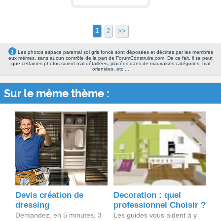
1
2
>>
Les photos espace parental sol gris foncé sont déposées et décrites par les membres
eux mêmes, sans aucun contrôle de la part de ForumConstruire.com. De ce fait, il se peut
que certaines photos soient mal détaillées, placées dans de mauvaises catégories, mal
orientées, etc ...
Sur le même thème :
Devis création de
Decoration : quel
dressing
professionnel Choisir ?
Demandez, en 5 minutes, 3
Les guides vous aident à y