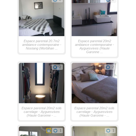
Espace parental 20.7m2
Espace parental 20m2
ambiance contemporaine -
ambiance contemporaine -
Nostang (Morbihan ...
Ayguesvives (Haute
Garonne ...
2
2
Espace parental 20m2 sols
Espace parental 20m2 sols
carrelage - Ayguesvives
carrelage - Ayguesvives
(Haute Garonne - ...
(Haute Garonne - ...
1
1