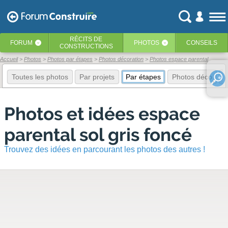
RÉCITS
DE
FORUM
PHOTOS
CONSEILS
‹
‹
CONSTRUCTIONS
Accueil
Photos
Photos par étapes
Photos décoration
Photos espace parental
Toutes les photos
Par projets
Par étapes
Photos déco
E
Photos et idées espace
parental sol gris foncé
Trouvez des idées en parcourant les photos des autres !