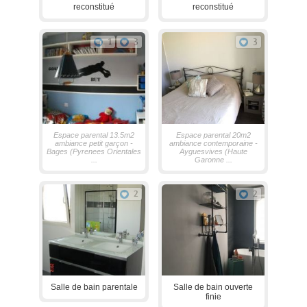
reconstitué
reconstitué
1
3
3
Espace parental 13.5m2
Espace parental 20m2
ambiance petit garçon -
ambiance contemporaine -
Bages (Pyrenees Orientales
Ayguesvives (Haute
...
Garonne ...
2
2
Salle de bain parentale
Salle de bain ouverte
finie