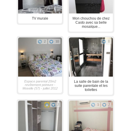
TV murale
Mon chouchou de chez
Casto avec sa belle
mosaïque...
2
10
8
Espace parental 20m2
La salle de bain de la
revêtement peinture -
suite parentale et les
Moselle (57) - juillet 2012
toilettes
7
1
7