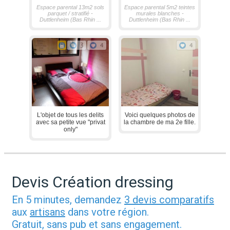
Espace parental 13m2 sols
Espace parental 5m2 teintes
parquet / stratifié -
murales blanches -
Duttlenheim (Bas Rhin ...
Duttlenheim (Bas Rhin ...
3
4
4
L'objet de tous les delits
Voici quelques photos de
avec sa petite vue "privat
la chambre de ma 2e fille.
only"
Devis Création dressing
En 5 minutes, demandez
3 devis comparatifs
aux
artisans
dans votre région.
Gratuit, sans pub et sans engagement.