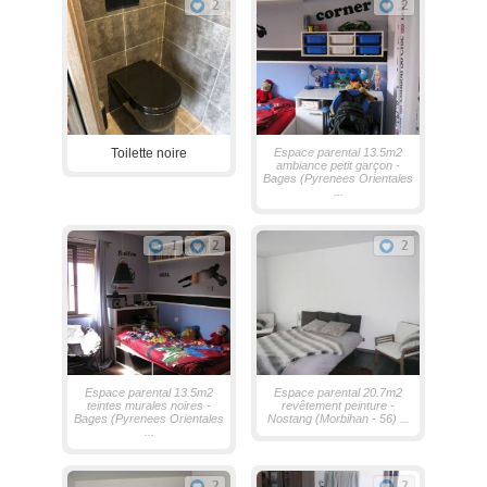
2
2
Toilette noire
Espace parental 13.5m2
ambiance petit garçon -
Bages (Pyrenees Orientales
...
1
2
2
Espace parental 13.5m2
Espace parental 20.7m2
teintes murales noires -
revêtement peinture -
Bages (Pyrenees Orientales
Nostang (Morbihan - 56) ...
...
2
2