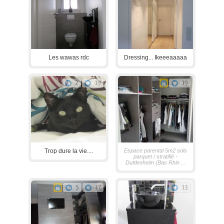
Les wawas rdc
Dressing... Ikeeeaaaaa
2
19
19
Trop dure la vie....
Espace parental 5m2 sols
parquet / stratifié -
Duttlenheim (Bas Rhin ...
5
17
13