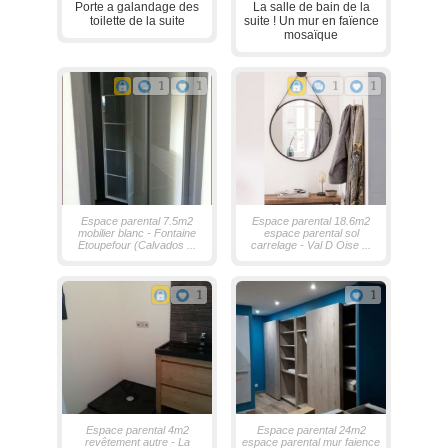
Porte a galandage des
La salle de bain de la
toilette de la suite
suite ! Un mur en faïence
mosaïque
1
1
1
1
Espace parental 7.5m2
Espace parental 18.6m2
mobilier blanc - Fontaine
espace parental sol
Etoupefour (Calvados ...
carrelage - Val D Oise ...
1
1
Espace parental 4m2
Espace parental 24m2
revêtement autre - La
espace parental mur faience