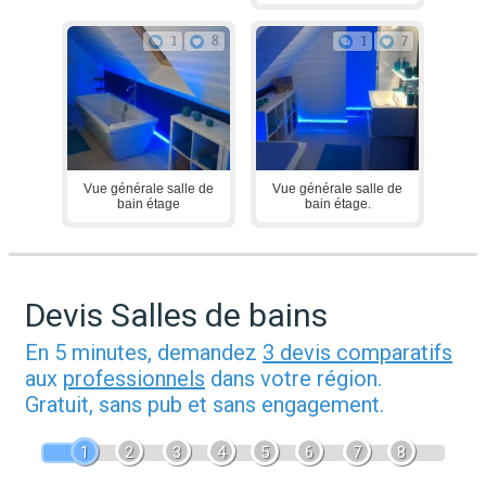
1
8
1
7
Vue générale salle de
Vue générale salle de
bain étage
bain étage.
Devis Salles de bains
En 5 minutes, demandez
3 devis comparatifs
aux
professionnels
dans votre région.
Gratuit, sans pub et sans engagement.
1
2
3
4
5
6
7
8