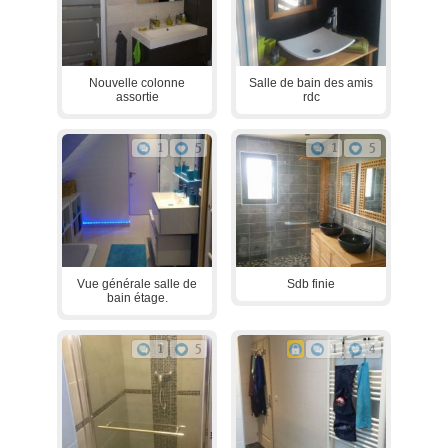
Nouvelle colonne
Salle de bain des amis
assortie
rdc
1
5
1
5
Vue générale salle de
Sdb finie
bain étage.
1
5
1
4