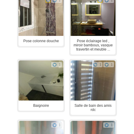
1
1
Pose colonne douche
Pose éclairage led ,
miroir bambous, vasque
travertin et meuble ...
1
1
1
Baignoire
Salle de bain des amis
rdc
1
1