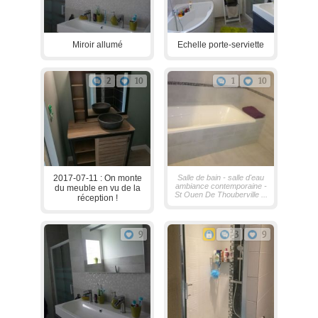
Miroir allumé
Echelle porte-serviette
2
10
1
10
2017-07-11 : On monte
Salle de bain - salle d'eau
ambiance contemporaine -
du meuble en vu de la
St Ouen De Thouberville ...
réception !
9
3
9