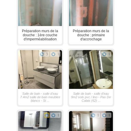
Préparation murs de la
Préparation murs de la
douche : 1ère couche
douche : primaire
d'imperméabilisation
d'accrochage
3
1
1
Salle de bain - salle d'eau
Salle de bain - salle d'eau
7.4m2 salle de bain meubles
9m2 sols pvc / lino - Pas De
blancs - St ...
Calais (62) ...
1
1
1