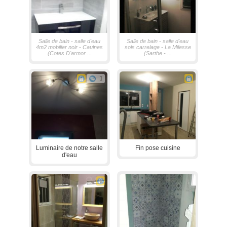
Salle de bain - salle d'eau
Salle de bain - salle d'eau
4m2 mobilier noir - Caulnes
sols carrelage - La Milesse
(Cotes D'armor ...
(Sarthe - ...
1
Luminaire de notre salle
Fin pose cuisine
d'eau