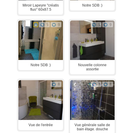
Miroir Lapeyre "créatis
Notre SDB :)
fluo" 60x87.5
5
9
3
9
Notre SDB :)
Nouvelle colonne
assortie
8
1
8
Vue de l'entrée
Vue générale salle de
bain étage. douche