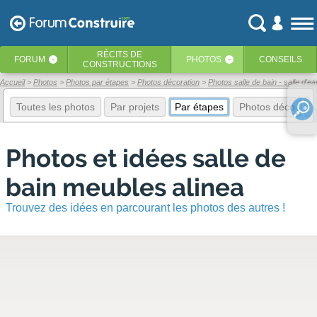
RÉCITS
DE
FORUM
PHOTOS
CONSEILS
‹
‹
CONSTRUCTIONS
Accueil
Photos
Photos par étapes
Photos décoration
Photos salle de bain - salle d'ea
Toutes les photos
Par projets
Par étapes
Photos déco
E
Photos et idées salle de
bain meubles alinea
Trouvez des idées en parcourant les photos des autres !