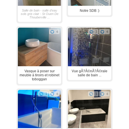
Salle de bain - salle d'eau
Notre SDB :)
sols gris clair - St Ouen De
Thouberville ...
4
1
4
Vasque à poser sur
Vue gÃ?Â©nÃ?Â©rale
meuble à tiroirs et robinet
salle de bain ...
toboggan
1
4
3
4