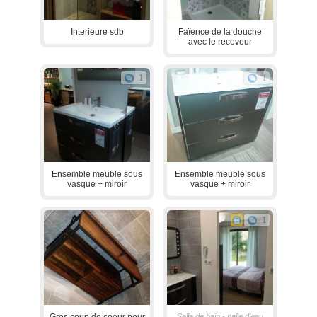
Interieure sdb
Faïence de la douche
avec le receveur
1
1
Ensemble meuble sous
Ensemble meuble sous
vasque + miroir
vasque + miroir
1
Gros coup de coeur pour
Salle de bain - salle d'eau