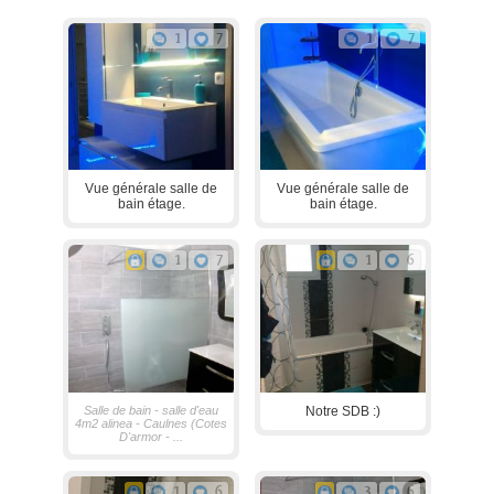
1
7
1
7
Vue générale salle de
Vue générale salle de
bain étage.
bain étage.
1
7
1
6
Salle de bain - salle d'eau
Notre SDB :)
4m2 alinea - Caulnes (Cotes
D'armor - ...
1
6
3
6