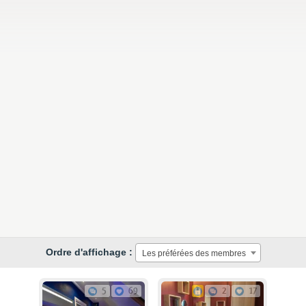
Ordre d'affichage :
Les préférées des membres
5
69
2
17