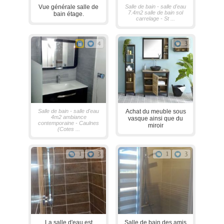
Vue générale salle de
Salle de bain - salle d'eau
7.4m2 salle de bain sol
bain étage.
carrelage - St ...
4
3
Salle de bain - salle d'eau
Achat du meuble sous
4m2 ambiance
vasque ainsi que du
contemporaine - Caulnes
miroir
(Cotes ...
1
3
1
3
La salle d'eau est
Salle de bain des amis