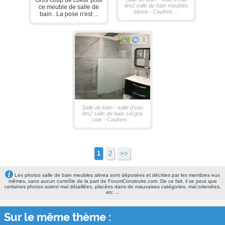
4m2 salle de bain meubles
ce meuble de salle de
alinea - Caulnes ...
bain.. La pose n'est ...
1
Salle de bain - salle d'eau
4m2 salle de bain sol gris
clair - Caulnes ...
1
2
>>
Les photos salle de bain meubles alinea sont déposées et décrites par les membres eux
mêmes, sans aucun contrôle de la part de ForumConstruire.com. De ce fait, il se peut que
certaines photos soient mal détaillées, placées dans de mauvaises catégories, mal orientées,
etc ...
Sur le même thème :