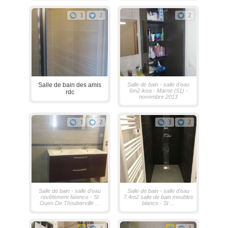
1
2
2
Salle de bain des amis
Salle de bain - salle d'eau
6m2 ikea - Marne (51) -
rdc
novembre 2013
1
2
3
2
Salle de bain - salle d'eau
Salle de bain - salle d'eau
revêtement faïence - St
7.4m2 salle de bain meubles
Ouen De Thouberville ...
blancs - St ...