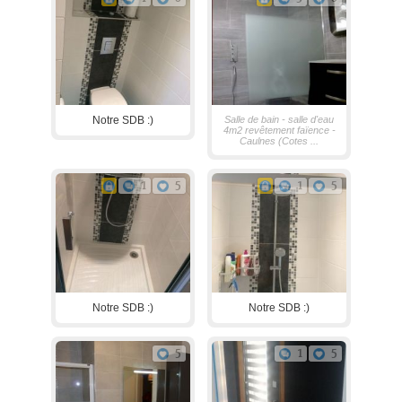
Notre SDB :)
Salle de bain - salle d'eau
4m2 revêtement faïence -
Caulnes (Cotes ...
1
5
1
5
Notre SDB :)
Notre SDB :)
5
1
5