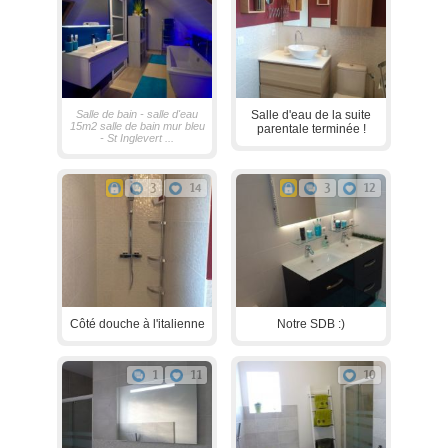
Salle de bain - salle d'eau
Salle d'eau de la suite
15m2 salle de bain mur bleu
parentale terminée !
- St Inglevert ...
3
14
3
12
Côté douche à l'italienne
Notre SDB :)
1
11
10