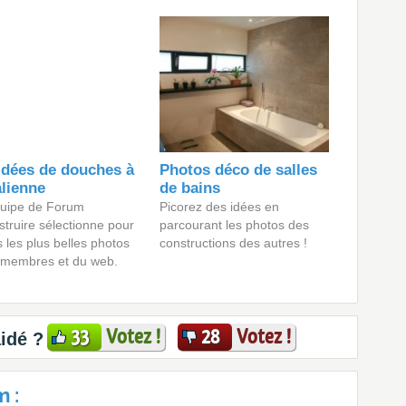
idées de douches à
Photos déco de salles
talienne
de bains
quipe de Forum
Picorez des idées en
truire sélectionne pour
parcourant les photos des
 les plus belles photos
constructions des autres !
 membres et du web.
Votez !
Votez !
33
28
aidé ?
 :