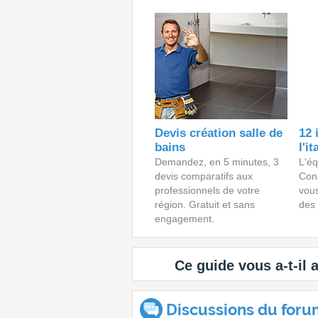
Devis création salle de
12 
bains
l'i
Demandez, en 5 minutes, 3
L'é
devis comparatifs aux
Cons
professionnels de votre
vous
région. Gratuit et sans
des
engagement.
Ce guide vous a-t-il 
Discussions du forum