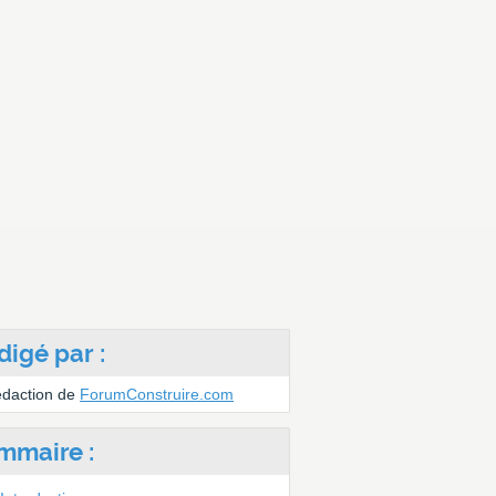
digé par :
édaction de
ForumConstruire.com
mmaire :