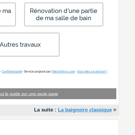
e ma
Rénovation d'une partie
de ma salle de bain
Autres travaux
-
Confidentialité
- Service proposé par
ViteUnDevis.com
-
Vous êtes un artisan ?
out le guide sur une seule page
La suite :
La baignoire classique
>