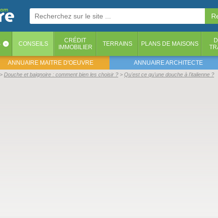
CRÉDIT
D
S
CONSEILS
TERRAINS
PLANS DE MAISONS
‹
IMMOBILIER
TR
ANNUAIRE MAITRE D'OEUVRE
ANNUAIRE ARCHITECTE
Douche et baignoire : comment bien les choisir ?
Qu'est ce qu'une douche à l'italienne ?