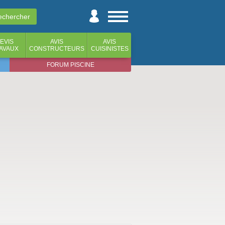
EVIS
AVIS
AVIS
AVAUX
CONSTRUCTEURS
CUISINISTES
FORUM PISCINE