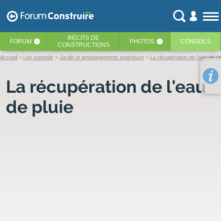
RÉCITS
DE
FORUM
PHOTOS
CONSEILS
‹
‹
CONSTRUCTIONS
Accueil
Les conseils
Jardin et aménagements extérieurs
La récupération de l'eau de pl
La récupération de l'eau
de pluie