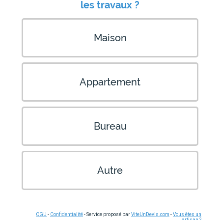
les travaux ?
Maison
Appartement
Bureau
Autre
CGU
-
Confidentialité
- Service proposé par
ViteUnDevis.com
-
Vous êtes un
artisan ?