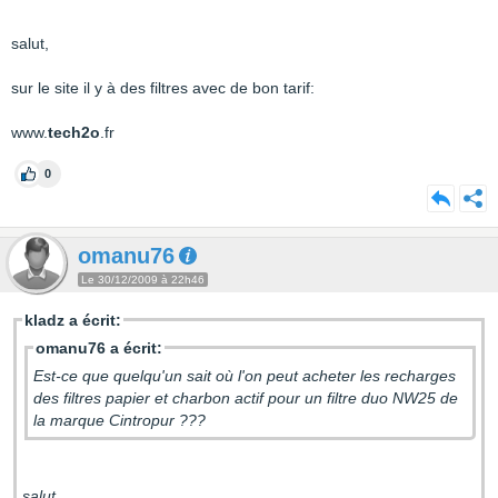
salut,
sur le site il y à des filtres avec de bon tarif:
www.
tech2o
.fr
0
omanu76
Le 30/12/2009 à 22h46
kladz a écrit:
omanu76 a écrit:
Est-ce que quelqu'un sait où l'on peut acheter les recharges
des filtres papier et charbon actif pour un filtre duo NW25 de
la marque Cintropur ???
salut,