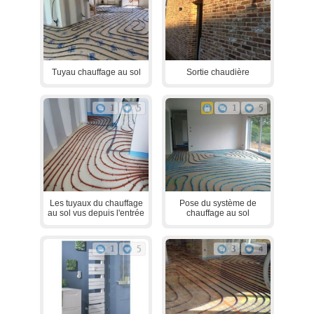
Tuyau chauffage au sol
Sortie chaudière
1
5
1
5
Les tuyaux du chauffage
Pose du système de
au sol vus depuis l'entrée
chauffage au sol
1
5
3
4