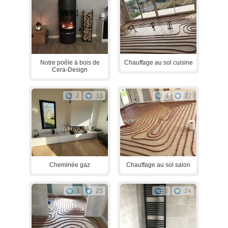
Notre poêle à bois de
Chauffage au sol cuisine
Cera-Design
2
33
1
27
Cheminée gaz
Chauffage au sol salon
1
25
1
24