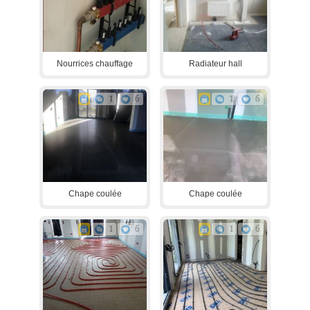
Nourrices chauffage
Radiateur hall
1
6
1
6
Chape coulée
Chape coulée
1
6
1
6