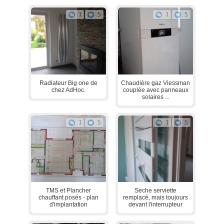
1
5
1
5
Radiateur Big one de
Chaudière gaz Viessman
chez AdHoc.
couplée avec panneaux
solaires ...
1
5
1
5
TMS et Plancher
Seche serviette
chauffant posés - plan
remplacé, mais toujours
d'implantation
devant l'interrupteur