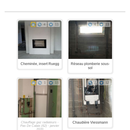
4
13
4
13
Cheminée, insert Ruegg
Réseau plomberie sous-
sol
1
13
1
12
Chauffage gaz radiateurs -
Chaudière Viessmann
Pas De Calais (62) - janvier
2020