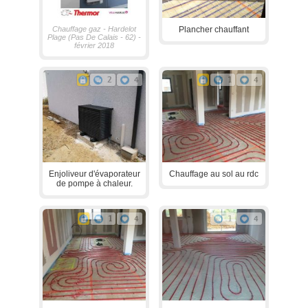
Chauffage gaz - Hardelot
Plancher chauffant
Plage (Pas De Calais - 62) -
février 2018
2
4
1
4
Enjoliveur d'évaporateur
Chauffage au sol au rdc
de pompe à chaleur.
1
4
1
4