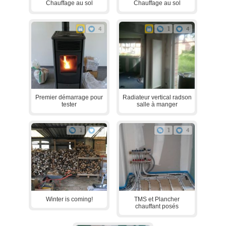
Chauffage au sol
Chauffage au sol
4
1
4
Premier démarrage pour
Radiateur vertical radson
tester
salle à manger
1
4
1
4
Winter is coming!
TMS et Plancher
chauffant posés