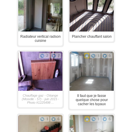
Radiateur vertical radson
Plancher chauffant salon
cuisine
2
7
3
6
Chauffage gaz - Ottange
Il faut que je fasse
(Moselle - 57) - juin 2015 -
quelque chose pour
Photo #1225498 ...
cacher les tuyaux
1
6
1
6