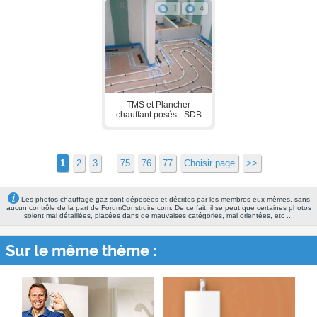
1
4
TMS et Plancher
chauffant posés - SDB
...
1
2
3
75
76
77
Choisir page
>>
Les photos chauffage gaz sont déposées et décrites par les membres eux mêmes, sans
aucun contrôle de la part de ForumConstruire.com. De ce fait, il se peut que certaines photos
soient mal détaillées, placées dans de mauvaises catégories, mal orientées, etc ...
Sur le même thème :