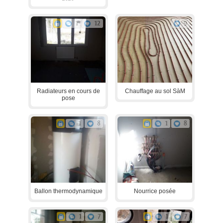
1
12
9
Radiateurs en cours de
Chauffage au sol SàM
pose
1
8
1
8
Ballon thermodynamique
Nourrice posée
1
7
1
7