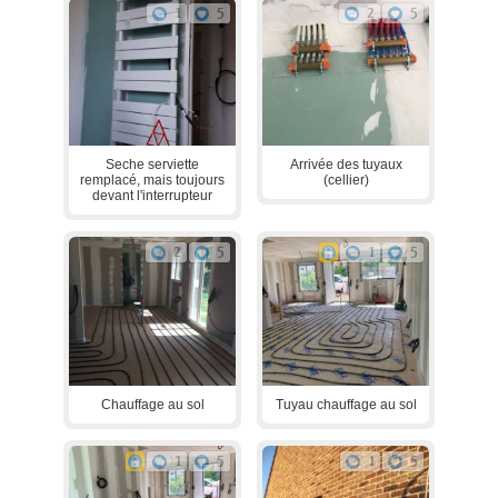
1
5
2
5
Seche serviette
Arrivée des tuyaux
remplacé, mais toujours
(cellier)
devant l'interrupteur
2
5
1
5
Chauffage au sol
Tuyau chauffage au sol
1
5
1
5