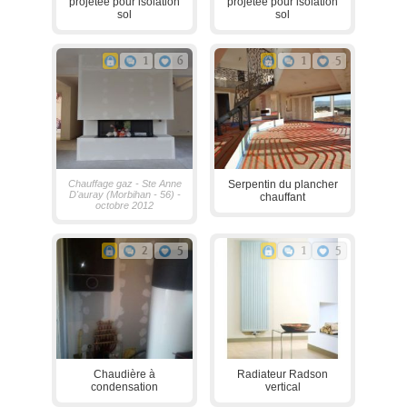
projetée pour isolation
projetée pour isolation
sol
sol
1
6
1
5
Chauffage gaz - Ste Anne
Serpentin du plancher
D'auray (Morbihan - 56) -
chauffant
octobre 2012
2
5
1
5
Chaudière à
Radiateur Radson
condensation
vertical