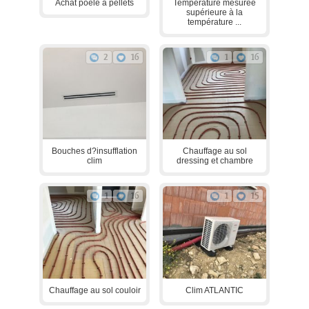
Achat poêle à pellets
Température mesurée
supérieure à la
température ...
2
16
1
16
Bouches d?insufflation
Chauffage au sol
clim
dressing et chambre
1
16
1
15
Chauffage au sol couloir
Clim ATLANTIC