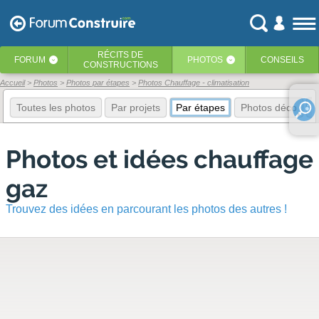
RÉCITS
DE
FORUM
PHOTOS
CONSEILS
‹
‹
CONSTRUCTIONS
Accueil
Photos
Photos par étapes
Photos Chauffage - climatisation
Toutes les photos
Par projets
Par étapes
Photos déco
E
Photos et idées chauffage
gaz
Trouvez des idées en parcourant les photos des autres !