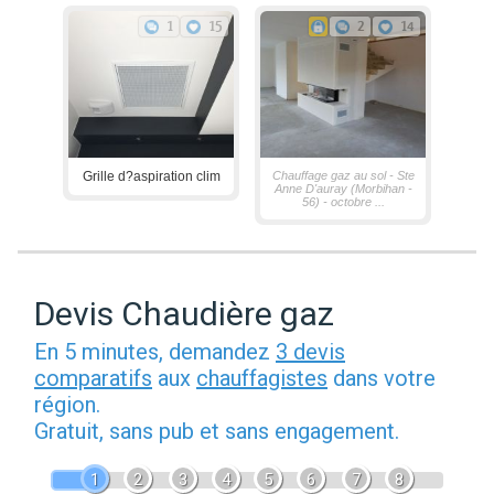
1
15
2
14
Grille d?aspiration clim
Chauffage gaz au sol - Ste
Anne D'auray (Morbihan -
56) - octobre ...
Devis Chaudière gaz
En 5 minutes, demandez
3 devis
comparatifs
aux
chauffagistes
dans votre
région.
Gratuit, sans pub et sans engagement.
1
2
3
4
5
6
7
8