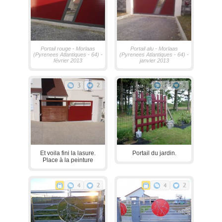
Portail rouge - Morlaas
Portail alu - Morlaas
(Pyrenees Atlantiques - 64) -
(Pyrenees Atlantiques - 64) -
février 2013
janvier 2013
3
2
1
2
Et voila fini la lasure.
Portail du jardin.
Place à la peinture
4
2
4
2