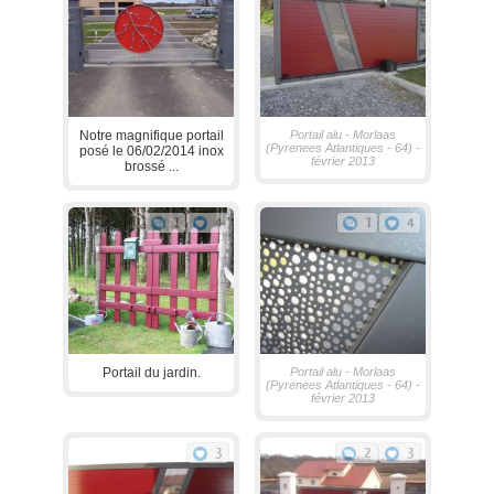
Notre magnifique portail
Portail alu - Morlaas
(Pyrenees Atlantiques - 64) -
posé le 06/02/2014 inox
février 2013
brossé ...
1
4
1
4
Portail du jardin.
Portail alu - Morlaas
(Pyrenees Atlantiques - 64) -
février 2013
3
2
3