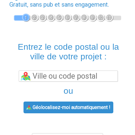
Gratuit, sans pub et sans engagement.
1
2
3
4
5
6
7
8
9
10
11
Entrez le code postal ou la
ville de votre projet :
ou
Géolocalisez-moi automatiquement !