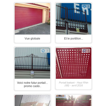
1
Vue globale
Et le portillon...
1
1
Voici notre futur portail...
Portail battant - Haut Rhin
(68) - avril 2016
promo casto..