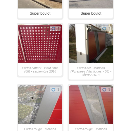
Super boulot
Super boulot
1
1
Portail battant - Haut Rhin
Portail alu - Morlaas
(68) - septembre 2016
(Pyrenees Atlantiques - 64) -
février 2013
1
1
Portail rouge - Morlaas
Portail rouge - Morlaas