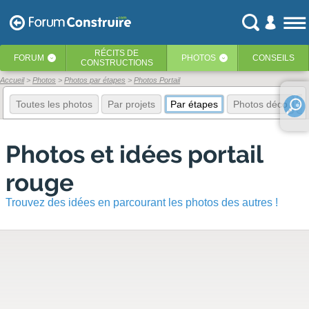
RÉCITS
DE
FORUM
PHOTOS
CONSEILS
‹
‹
CONSTRUCTIONS
Accueil
Photos
Photos par étapes
Photos Portail
Toutes les photos
Par projets
Par étapes
Photos déco
E
Photos et idées portail
rouge
Trouvez des idées en parcourant les photos des autres !