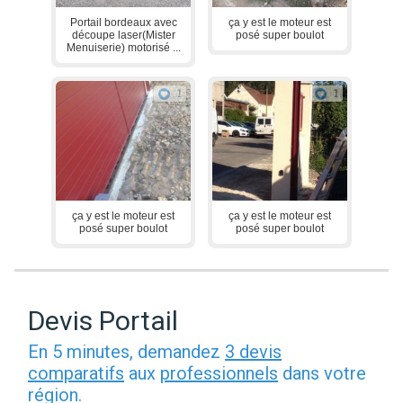
Portail bordeaux avec
ça y est le moteur est
découpe laser(Mister
posé super boulot
Menuiserie) motorisé ...
1
1
ça y est le moteur est
ça y est le moteur est
posé super boulot
posé super boulot
Devis Portail
En 5 minutes, demandez
3 devis
comparatifs
aux
professionnels
dans votre
région.