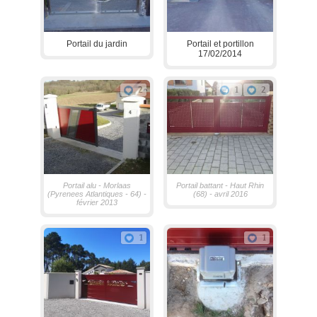
Portail du jardin
Portail et portillon
17/02/2014
2
1
2
Portail alu - Morlaas
Portail battant - Haut Rhin
(Pyrenees Atlantiques - 64) -
(68) - avril 2016
février 2013
1
1