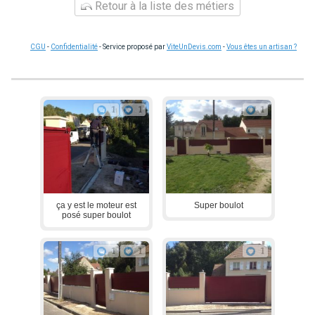
Retour à la liste des métiers
CGU
-
Confidentialité
- Service proposé par
ViteUnDevis.com
-
Vous êtes un artisan ?
1
1
1
ça y est le moteur est
Super boulot
posé super boulot
1
1
1