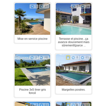
5
81
3
74
Mise en service piscine
Terrasse et piscine...ça
avance doucement mais
sûrement!(parce ...
2
68
8
65
Piscine 3x5 liner gris
Margelles posées.
foncé
2
61
3
53