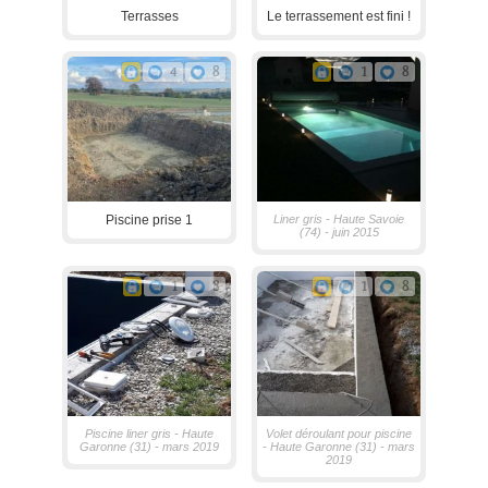
Terrasses
Le terrassement est fini !
4
8
1
8
Piscine prise 1
Liner gris - Haute Savoie
(74) - juin 2015
1
8
1
8
Piscine liner gris - Haute
Volet déroulant pour piscine
Garonne (31) - mars 2019
- Haute Garonne (31) - mars
2019