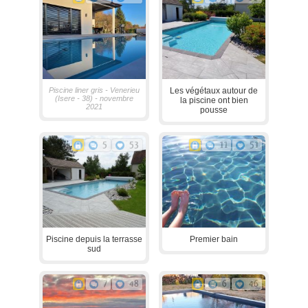
Piscine liner gris - Venerieu
Les végétaux autour de
(Isere - 38) - novembre
la piscine ont bien
2021
pousse
5
53
11
51
Piscine depuis la terrasse
Premier bain
sud
7
48
6
46