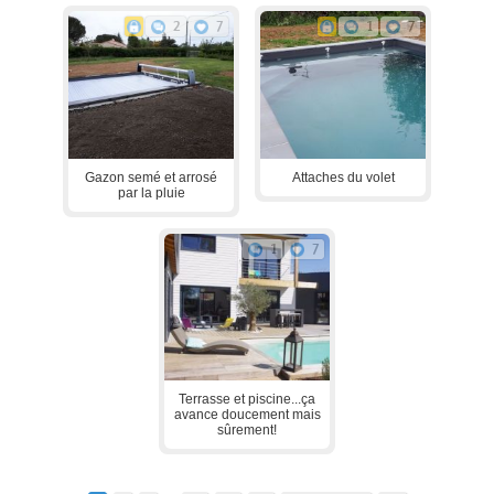
2
7
1
7
Gazon semé et arrosé
Attaches du volet
par la pluie
1
7
Terrasse et piscine...ça
avance doucement mais
sûrement!