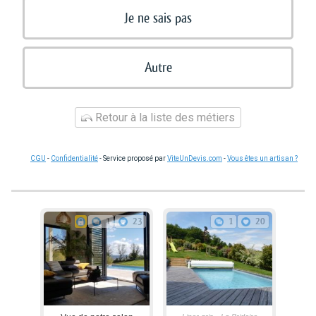
Je ne sais pas
Autre
Retour à la liste des métiers
CGU
-
Confidentialité
- Service proposé par
ViteUnDevis.com
-
Vous êtes un artisan ?
1
23
1
20