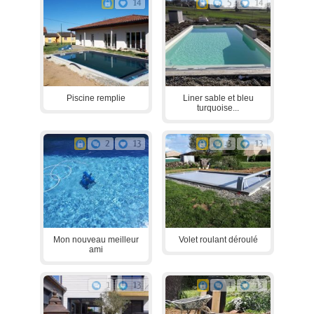
14
5
14
Piscine remplie
Liner sable et bleu
turquoise...
2
13
3
13
Mon nouveau meilleur
Volet roulant déroulé
ami
1
13
1
13