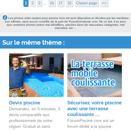
...
1
2
3
16
17
18
Choisir page
>>
Les photos volet roulant pour piscine hors sol sont déposées et décrites par les membres
eux mêmes, sans aucun contrôle de la part de ForumConstruire.com. De ce fait, il se peut
que certaines photos soient mal détaillées, placées dans de mauvaises catégories, mal
orientées, etc ...
Sur le même thème :
Devis piscine
Sécurisez votre piscine
avec une terrasse
Demandez, en 5 minutes, 3
coulissante ...
devis comparatifs aux
professionnels de votre
ForumPiscine.com est un
région. Gratuit et sans
forum dédié à la piscine,