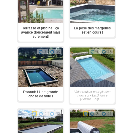
Terrasse et piscine...ça
La pose des margelles
avance doucement mais
est en cours !
sûrement!
2
13
1
13
Raaaah ! Une grande
Volet roulant pour piscine
hors sol - La Bridoire
chose de faite !
(Savoie - 73) - ...
1
12
2
12