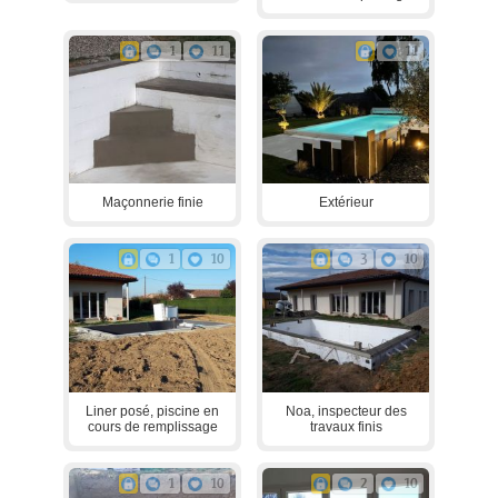
1
11
11
Maçonnerie finie
Extérieur
1
10
3
10
Liner posé, piscine en
Noa, inspecteur des
cours de remplissage
travaux finis
1
10
2
10