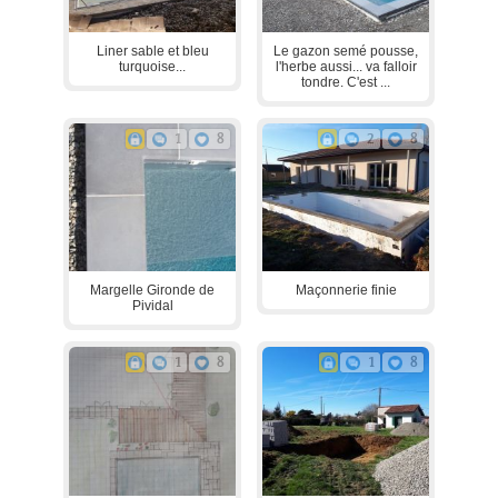
Liner sable et bleu
Le gazon semé pousse,
turquoise...
l'herbe aussi... va falloir
tondre. C'est ...
1
8
2
8
Margelle Gironde de
Maçonnerie finie
Pividal
1
8
1
8