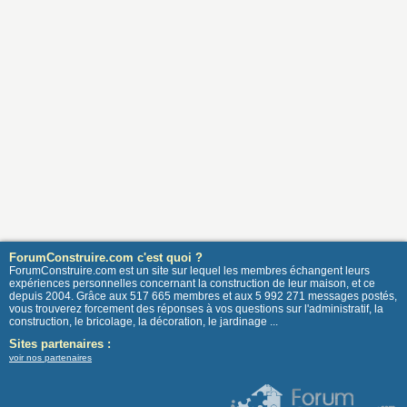
ForumConstruire.com c'est quoi ?
ForumConstruire.com est un site sur lequel les membres échangent leurs
expériences personnelles concernant la construction de leur maison, et ce
depuis 2004. Grâce aux 517 665 membres et aux 5 992 271 messages postés,
vous trouverez forcement des réponses à vos questions sur l'administratif, la
construction, le bricolage, la décoration, le jardinage ...
Sites partenaires :
voir nos partenaires