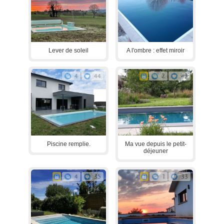
Lever de soleil
A l'ombre : effet miroir
4
44
2
43
Piscine remplie.
Ma vue depuis le petit-
déjeuner
4
35
1
33