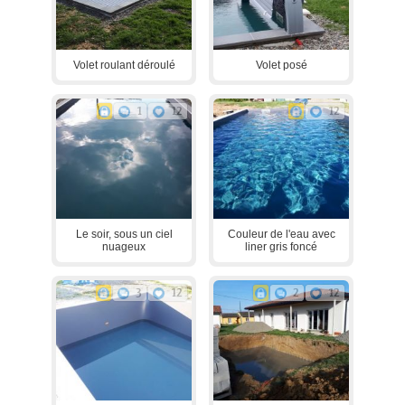
Volet roulant déroulé
Volet posé
1
12
12
Le soir, sous un ciel
Couleur de l'eau avec
nuageux
liner gris foncé
3
12
2
12