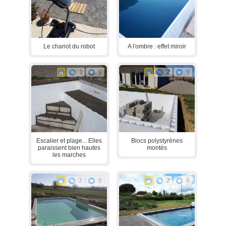
Le chariot du robot
A l'ombre : effet miroir
1
9
2
9
Escalier et plage... Elles
Blocs polystyrènes
paraissent bien hautes
montés
les marches
2
9
2
8