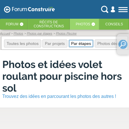
RÉCITS
DE
FORUM
PHOTOS
CONSEILS
‹
‹
CONSTRUCTIONS
Accueil
Photos
Photos par étapes
Photos Piscine
Toutes les photos
Par projets
Par étapes
Photos déco
E
Photos et idées volet
roulant pour piscine hors
sol
Trouvez des idées en parcourant les photos des autres !