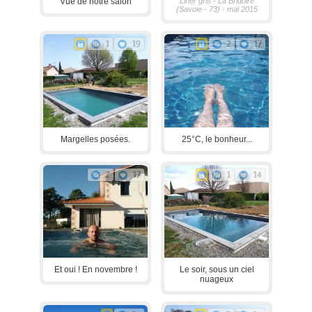
Vue de notre salon
Liner gris - La Bridoire
(Savoie - 73) - mai 2015
1
19
2
17
Margelles posées.
25°C, le bonheur...
2
17
1
14
Et oui ! En novembre !
Le soir, sous un ciel
nuageux