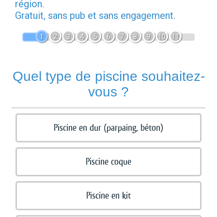
région.
Gratuit, sans pub et sans engagement.
1
2
3
4
5
6
7
8
9
10
11
Quel type de piscine souhaitez-
vous ?
Piscine en dur (parpaing, béton)
Piscine coque
Piscine en kit