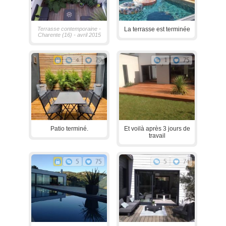
Terrasse contemporaine -
La terrasse est terminée
Charente (16) - avril 2015
4
79
1
75
Patio terminé.
Et voilà après 3 jours de
travail
5
75
5
74