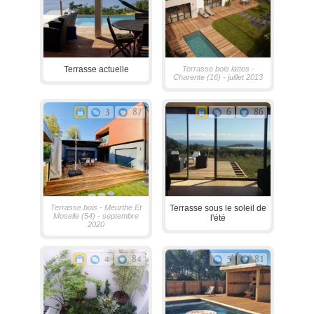
Terrasse actuelle
Terrasse bois lattes -
Charente (16) - juillet 2013
3
87
6
86
Terrasse bois - Meurthe Et
Terrasse sous le soleil de
Moselle (54) - septembre
l'été
2020
4
84
5
81