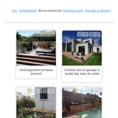
CGU
-
Confidentialité
- Service proposé par
ViteUnDevis.com
-
Vous êtes un artisan ?
11
60
13
57
Aménagement terrasse
Chemin vers le garage à
terminé
moitié fait, bain de soleil
...
4
56
4
54