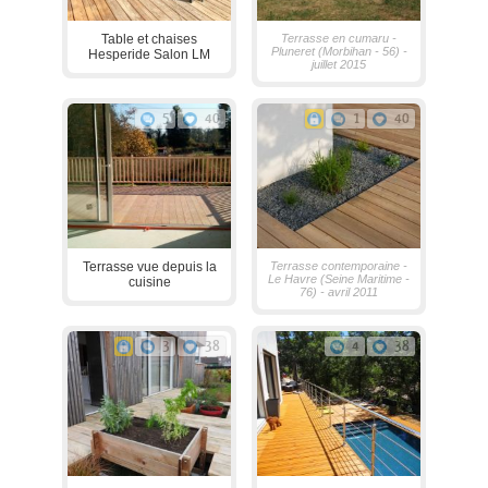
Table et chaises
Terrasse en cumaru -
Pluneret (Morbihan - 56) -
Hesperide Salon LM
juillet 2015
5
40
1
40
Terrasse vue depuis la
Terrasse contemporaine -
Le Havre (Seine Maritime -
cuisine
76) - avril 2011
3
38
4
38