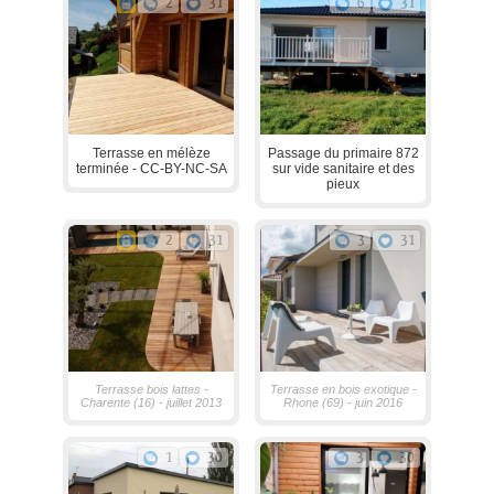
2
31
6
31
Terrasse en mélèze
Passage du primaire 872
terminée - CC-BY-NC-SA
sur vide sanitaire et des
pieux
2
31
3
31
Terrasse bois lattes -
Terrasse en bois exotique -
Charente (16) - juillet 2013
Rhone (69) - juin 2016
1
30
3
30