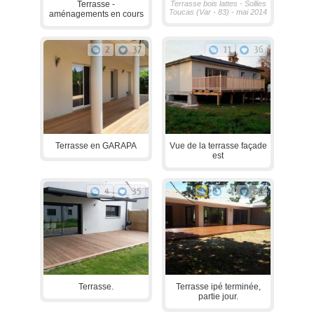
Terrasse -
Terrasse bois lattes - Sollies
Toucas (Var - 83) - mai 2014
aménagements en cours
2
37
11
36
Terrasse en GARAPA
Vue de la terrasse façade
est
4
35
4
34
Terrasse.
Terrasse ipé terminée,
partie jour.