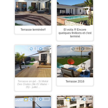
Terrasse terminée!!
Et voila !!! Encore
quelques finitions et c'est
terminé
6
106
4
104
Terrasse en ipé - St Meloir
Terrasse 2016
Des Ondes (Ille Et Vilaine -
35) - juillet ...
3
100
10
97