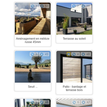
4
51
2
50
Aménagement en mélèze
Terrasse au soleil
russe 45mm
4
49
4
48
Seuil ...
Patio - bardage et
terrasse bois
5
48
6
47