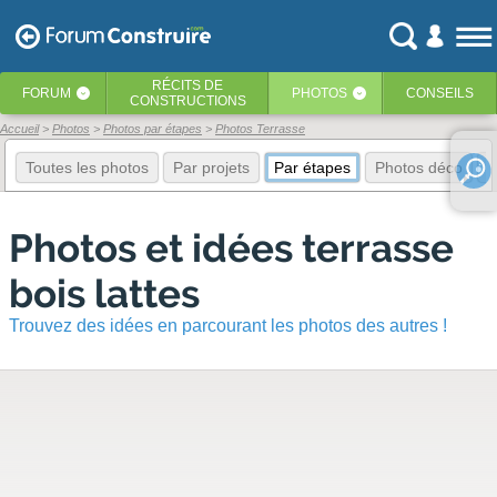
RÉCITS
DE
FORUM
PHOTOS
CONSEILS
‹
‹
CONSTRUCTIONS
Accueil
Photos
Photos par étapes
Photos Terrasse
Toutes les photos
Par projets
Par étapes
Photos déco
E
Photos et idées terrasse
bois lattes
Trouvez des idées en parcourant les photos des autres !