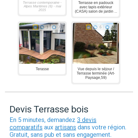
Terrasse contemporaine -
Terrasse en padouck
Alpes Maritimes (6) - mai
avec tapis extérieur
2015
(CASA) salon de jardin ...
3
73
6
68
Terasse
Vue depuis le séjour /
Terrasse terminée (Art-
Paysage,59)
Devis Terrasse bois
En 5 minutes, demandez
3 devis
comparatifs
aux
artisans
dans votre région.
Gratuit, sans pub et sans engagement.