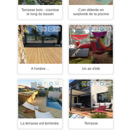
Terrasse bois - coursive
Coin détente en
le long du bassin
surplomb de la piscine
4
54
3
53
A l'ombre ...
Un air d'été
7
52
6
52
La terrasse est terminée.
Terrasse