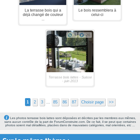
La terrasse bois qui a
Le bois ressemblera à
déjà changé de couleur
celui-ci
...
1
26
Terrasse bois lattes - Suisse
- juin 2013
...
1
2
3
85
86
87
Choisir page
>>
Les photos terrasse bois lattes sont déposées et décrites par les membres eux mêmes,
sans aucun contrôle de la part de ForumConstruire.com. De ce fait, il se peut que certaines
photos soient mal détaillées, placées dans de mauvaises catégories, mal orientées, etc ...