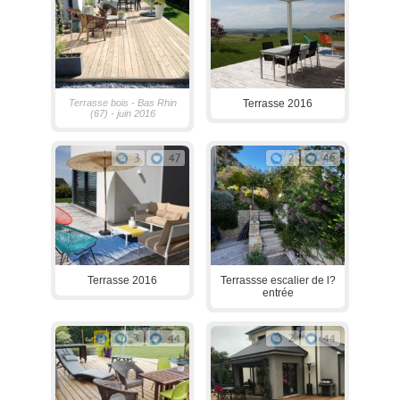
Terrasse bois - Bas Rhin
Terrasse 2016
(67) - juin 2016
3
47
2
46
Terrasse 2016
Terrassse escalier de l?
entrée
3
44
2
44