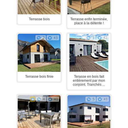
Terrasse bois
Terrasse enfin terminée,
place à la détente !
2
43
3
42
Terrasse bois finie
Terasse en bois fait
entièrement par mon
conjoint. Tranchés ...
4
41
5
41