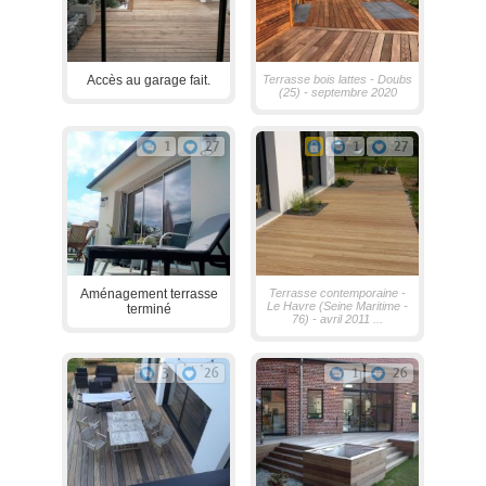
Accès au garage fait.
Terrasse bois lattes - Doubs
(25) - septembre 2020
1
27
1
27
Aménagement terrasse
Terrasse contemporaine -
Le Havre (Seine Maritime -
terminé
76) - avril 2011 ...
3
26
1
26