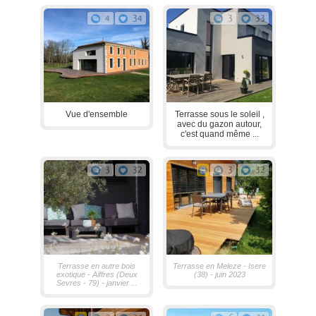
4
34
3
33
Vue d'ensemble
Terrasse sous le soleil ,
avec du gazon autour,
c'est quand même ...
3
32
3
32
Terrasse en autre bois
Terrasse en Meleze - Isere
exotique - Aiffres (Deux
(38) - juin 2023
Sevres - 79) - janvier ...