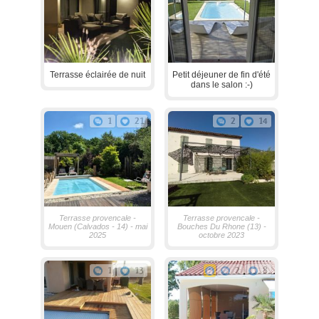
Terrasse éclairée de nuit
Petit déjeuner de fin d'été
dans le salon :-)
1
21
2
14
Terrasse provencale -
Terrasse provencale -
Mouen (Calvados - 14) - mai
Bouches Du Rhone (13) -
2025
octobre 2023
1
13
2
8