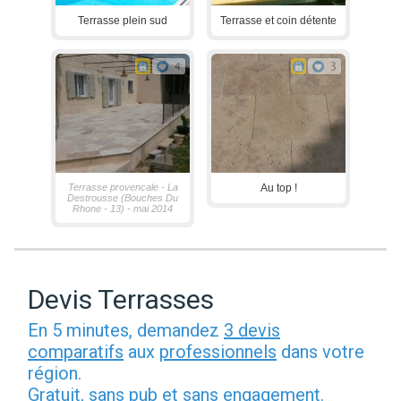
Terrasse plein sud
Terrasse et coin détente
4
3
Terrasse provencale - La
Au top !
Destrousse (Bouches Du
Rhone - 13) - mai 2014
Devis Terrasses
En 5 minutes, demandez
3 devis
comparatifs
aux
professionnels
dans votre
région.
Gratuit, sans pub et sans engagement.