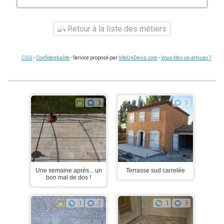
Retour à la liste des métiers
CGU
-
Confidentialité
- Service proposé par
ViteUnDevis.com
-
Vous êtes un artisan ?
3
3
Une semaine après... un
Terrasse sud carrelée
bon mal de dos !
1
3
1
3