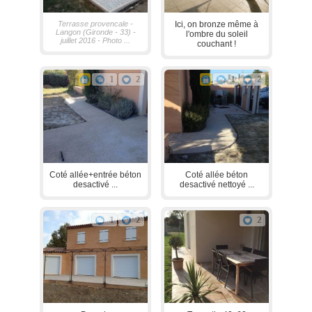
Terrasse provencale -
Ici, on bronze même à
Langon (Gironde - 33) -
l'ombre du soleil
juillet 2016 - Photo ...
couchant !
1
2
1
2
Coté allée+entrée béton
Coté allée béton
desactivé ...
desactivé nettoyé ...
1
2
2