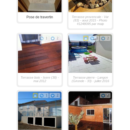
Pose de travertin
Terrasse provencale - Var
(83) - aout 2015 - Photo
#1248095 par maip
1
2
1
2
Terrasse bois - Isere (38) -
Terrasse pierre - Langon
mai 2012
(Gironde - 33) - juillet 2016
1
2
2