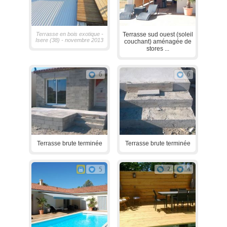
Terrasse en bois exotique -
Terrasse sud ouest (soleil
Isere (38) - novembre 2013
couchant) aménagée de
stores ...
6
6
Terrasse brute terminée
Terrasse brute terminée
5
2
4