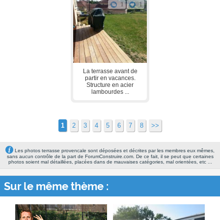
1
1
La terrasse avant de
partir en vacances.
Structure en acier
lambourdes ...
1
2
3
4
5
6
7
8
>>
Les photos terrasse provencale sont déposées et décrites par les membres eux mêmes,
sans aucun contrôle de la part de ForumConstruire.com. De ce fait, il se peut que certaines
photos soient mal détaillées, placées dans de mauvaises catégories, mal orientées, etc ...
Sur le même thème :