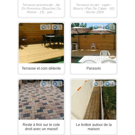
Terrasse provencale - Aix
Terrasse en pin - sapin -
En Provence (Bouches Du
Beuvry (Pas De Calais - 62)
Rhone - 13) - juin ...
- février 2009
1
1
1
1
Terrasse et coin détente
Parasols
1
1
1
1
Reste à finir sur le cote
Le trottoir autour de la
droit avec un massif
maison