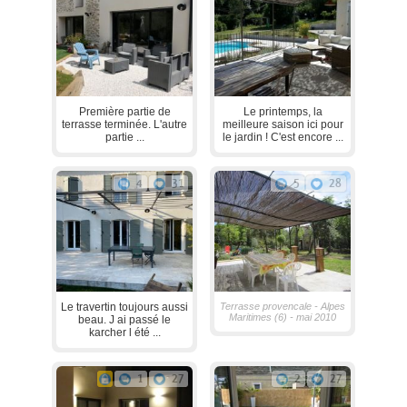
Première partie de
Le printemps, la
terrasse terminée. L'autre
meilleure saison ici pour
partie ...
le jardin ! C'est encore ...
4
31
5
28
Le travertin toujours aussi
Terrasse provencale - Alpes
Maritimes (6) - mai 2010
beau. J ai passé le
karcher l été ...
1
27
2
27