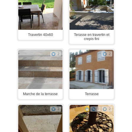
Travertin 40x60
Terasse en travertin et
crepis fini
2
2
Marche de la terrasse
Terrasse
2
1
2