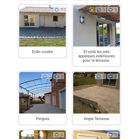
1
1
1
Enfin coulée
Et voilà les jolis
appliques extérieures
pour la terrasse.
1
1
2
1
Pergola
Angle Terrasse
1
1