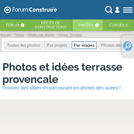
RÉCITS
DE
FORUM
PHOTOS
CONSEILS
‹
‹
CONSTRUCTIONS
Accueil
Photos
Photos par étapes
Photos Terrasse
Toutes les photos
Par projets
Par étapes
Photos déco
E
Photos et idées terrasse
provencale
Trouvez des idées en parcourant les photos des autres !