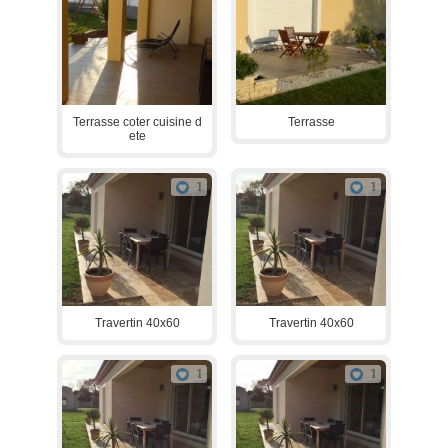
Terrasse coter cuisine d
Terrasse
ete
1
1
Travertin 40x60
Travertin 40x60
1
1