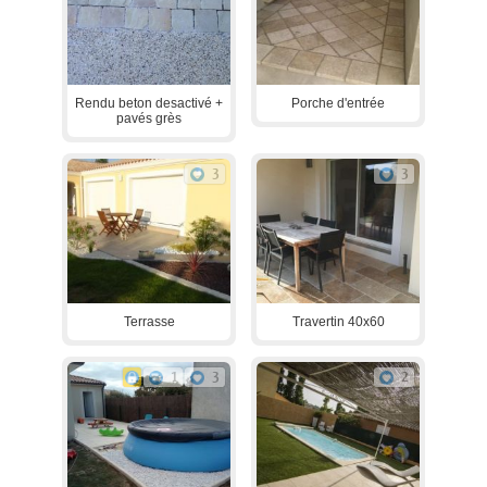
Rendu beton desactivé +
Porche d'entrée
pavés grès
3
3
Terrasse
Travertin 40x60
1
3
2