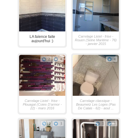
LA faïence faite
Carrelage Listel - frise -
Rouen (Seine Maritime - 76)
aujourd'hui :)
- janvier 2015
2
4
4
Carrelage Listel - frise -
Carrelage classique -
Plouagat (Cotes D'armor -
Beaumetz Les Loges (Pas
22) - mars 2016
De Calais - 62) - aout ...
1
3
1
3