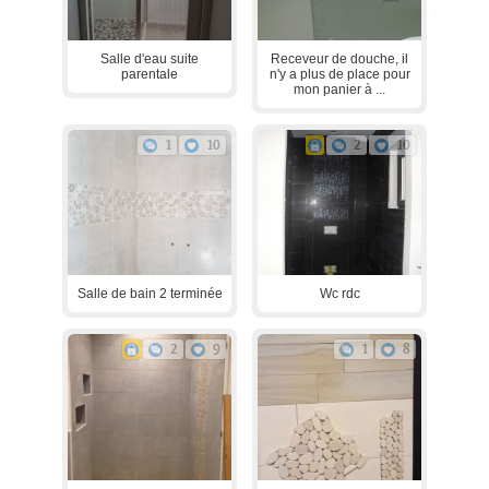
Salle d'eau suite
Receveur de douche, il
parentale
n'y a plus de place pour
mon panier à ...
1
10
2
10
Salle de bain 2 terminée
Wc rdc
2
9
1
8