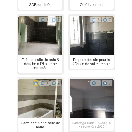
SDB terminée
Côté baignoire
1
7
2
7
Faïence salle de bain &
En pose décalé pour la
douche à l?italienne
faïence de salle de bain
terminée
1
7
1
7
Carrelage blanc salle de
Carrelage blanc - Aude (11)
- septembre 2016
bains