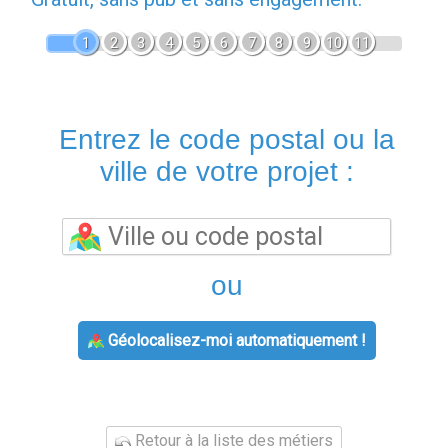
1
2
3
4
5
6
7
8
9
10
11
Entrez le code postal ou la
ville de votre projet :
ou
Géolocalisez-moi automatiquement !
Retour à la liste des métiers