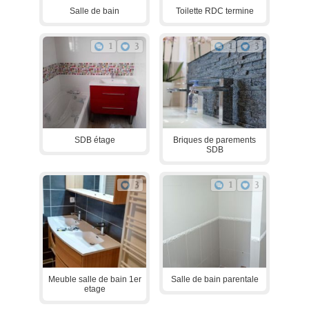
Salle de bain
Toilette RDC termine
1
3
1
3
SDB étage
Briques de parements
SDB
3
1
3
Meuble salle de bain 1er
Salle de bain parentale
etage