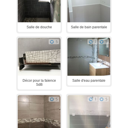
Salle de douche
Salle de bain parentale
5
1
5
Décor pour la faïence
Salle d'eau parentale
SdB
5
1
5