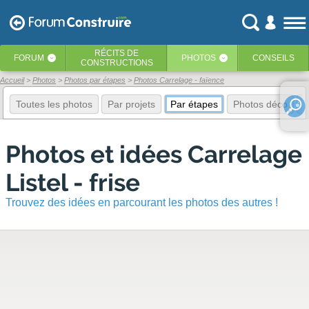
RÉCITS
DE
FORUM
PHOTOS
CONSEILS
‹
‹
CONSTRUCTIONS
Accueil
Photos
Photos par étapes
Photos Carrelage - faïence
Toutes les photos
Par projets
Par étapes
Photos déco
E
Photos et idées Carrelage
Listel - frise
Trouvez des idées en parcourant les photos des autres !