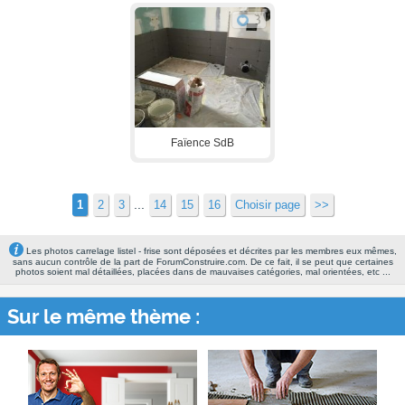
3
Faïence SdB
...
1
2
3
14
15
16
Choisir page
>>
Les photos carrelage listel - frise sont déposées et décrites par les membres eux mêmes,
sans aucun contrôle de la part de ForumConstruire.com. De ce fait, il se peut que certaines
photos soient mal détaillées, placées dans de mauvaises catégories, mal orientées, etc ...
Sur le même thème :