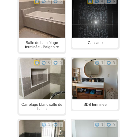
4
6
4
6
Salle de bain étage
Cascade
terminée - Baignoire
3
6
1
5
Carrelage blanc salle de
SDB terminée
bains
1
5
1
5