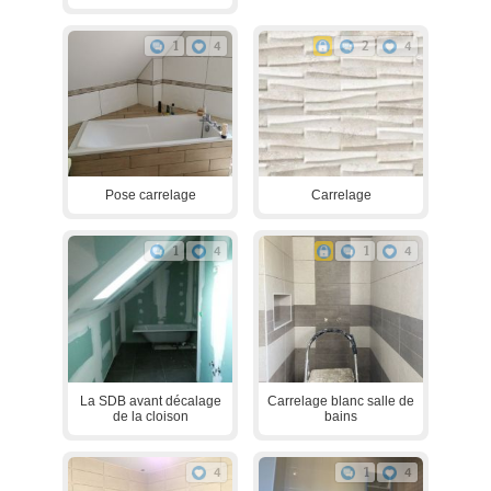
1
4
2
4
Pose carrelage
Carrelage
1
4
1
4
La SDB avant décalage
Carrelage blanc salle de
de la cloison
bains
4
1
4