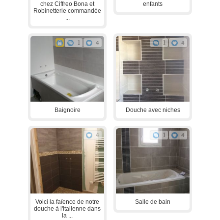
chez Ciffreo Bona et
enfants
Robinetterie commandée
...
1
4
1
4
Baignoire
Douche avec niches
4
1
4
Voici la faïence de notre
Salle de bain
douche à l'italienne dans
la ...