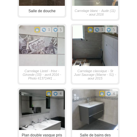
Salle de douche
Carrelage blanc - Aude (11)
- aout 2016
1
5
1
5
Carrelage Listel - frise -
Carrelage classique - St
Gironde (33) - avril 2016 -
Just Sauvage (Marne - 51) -
Photo #1371441 ...
aout 2015
4
4
Plan double vasque pris
Salle de bains des