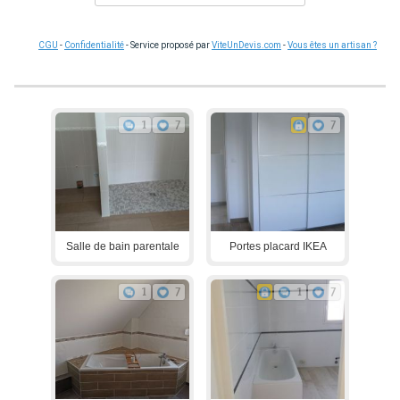
CGU
-
Confidentialité
- Service proposé par
ViteUnDevis.com
-
Vous êtes un artisan ?
1
7
7
Salle de bain parentale
Portes placard IKEA
1
7
1
7