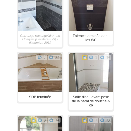
Carrelage rectangulaire - Le
Faience terminée dans
Conquet (Finistere - 29) -
les WC
décembre 2012
5
32
1
14
SDB terminée
Salle d'eau avant pose
de la paroi de douche &
co
3
14
1
13