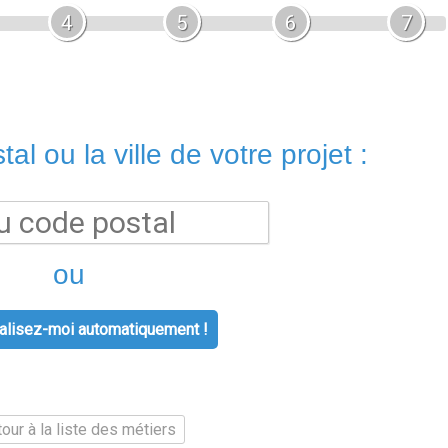
4
5
6
7
al ou la ville de votre projet :
ou
lisez-moi automatiquement !
our à la liste des métiers