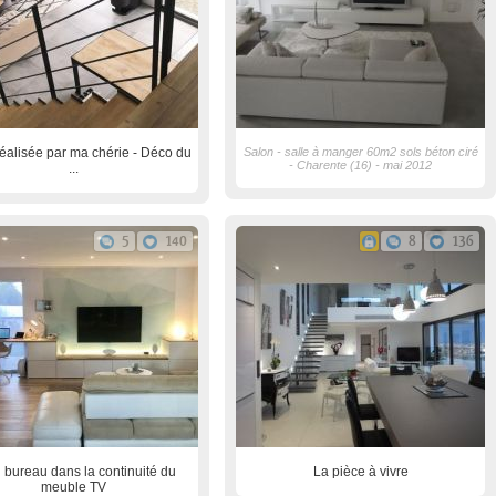
éalisée par ma chérie - Déco du
Salon - salle à manger 60m2 sols béton ciré
- Charente (16) - mai 2012
...
5
140
8
136
 bureau dans la continuité du
La pièce à vivre
meuble TV