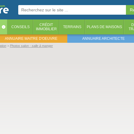
CRÉDIT
D
S
CONSEILS
TERRAINS
PLANS DE MAISONS
‹
IMMOBILIER
TR
ANNUAIRE MAITRE D'OEUVRE
ANNUAIRE ARCHITECTE
ation
Photos salon - salle à manger