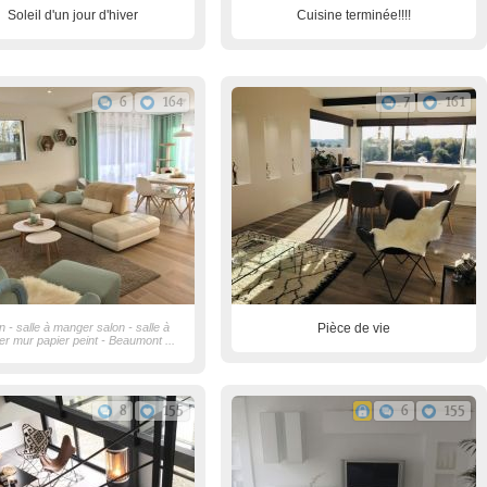
Soleil d'un jour d'hiver
Cuisine terminée!!!!
6
164
7
161
n - salle à manger salon - salle à
Pièce de vie
r mur papier peint - Beaumont ...
8
155
6
155