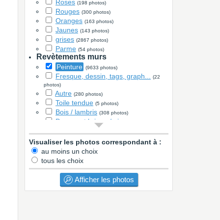
Roses
(198 photos)
Rouges
(300 photos)
Oranges
(163 photos)
Jaunes
(143 photos)
grises
(2867 photos)
Parme
(54 photos)
Revètements murs
Peinture
(9633 photos)
Fresque, dessin, tags, graph...
(22
photos)
Autre
(280 photos)
Toile tendue
(5 photos)
Bois / lambris
(308 photos)
Parement brique / pierre
(1035 photos)
Stickers
(14 photos)
Papier peint
Visualiser les photos correspondant à :
(777 photos)
faïence
au moins un choix
(60 photos)
Cimaises, moulures, soubassement
tous les choix
(29 photos)
Revètements sols
Afficher les photos
Carrelage
(8865 photos)
Parquet / stratifié
(1906 photos)
Béton ciré
(133 photos)
PVC / Lino
(64 photos)