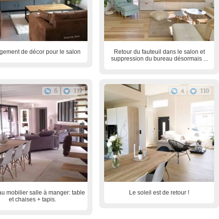
ement de décor pour le salon
Retour du fauteuil dans le salon et
suppression du bureau désormais ...
6
112
4
110
 mobilier salle à manger: table
Le soleil est de retour !
et chaises + tapis.