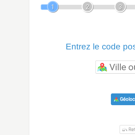
1
2
3
Entrez le code post
Géoloca
Ret