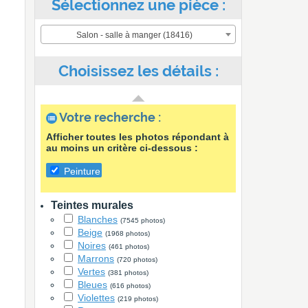
Sélectionnez une pièce :
Salon - salle à manger (18416)
Choisissez les détails :
Votre recherche :
Afficher toutes les photos répondant à
au moins un critère ci-dessous :
Peinture
Teintes murales
Blanches
(7545 photos)
Beige
(1968 photos)
Noires
(461 photos)
Marrons
(720 photos)
Vertes
(381 photos)
Bleues
(616 photos)
Violettes
(219 photos)