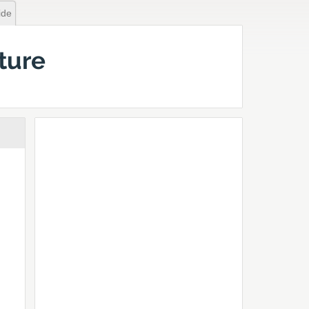
ide
ture