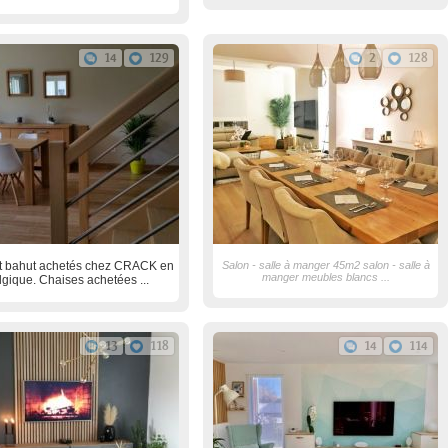
14
129
2
128
et bahut achetés chez CRACK en
Salon - salle à manger 45m2 salon - salle à
manger meubles blancs ...
lgique. Chaises achetées ...
13
118
14
114