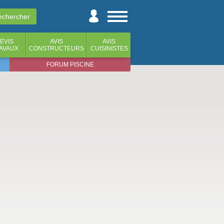
EVIS
AVIS
AVIS
AVAUX
CONSTRUCTEURS
CUISINISTES
FORUM PISCINE