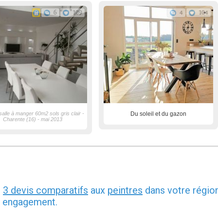
6
109
4
104
salle à manger 60m2 sols gris clair -
Du soleil et du gazon
Charente (16) - mai 2013
z
3 devis comparatifs
aux
peintres
dans votre région
ns engagement.