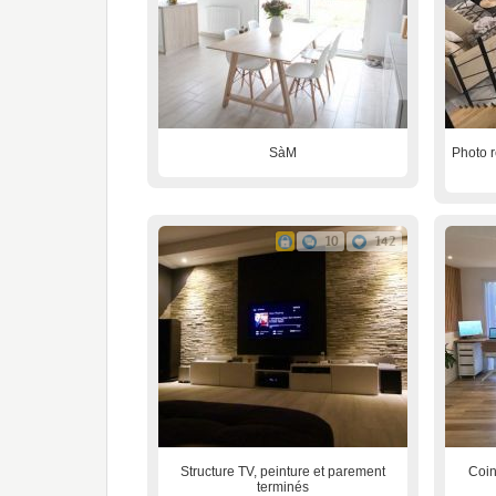
SàM
Photo r
10
142
Structure TV, peinture et parement
Coin
terminés