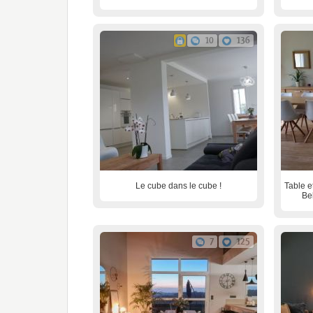
10
136
Le cube dans le cube !
Table 
Be
7
125