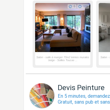
6
110
Salon - salle à manger 70m2 teintes murales
Salon - 
beige - Sollies Toucas ...
Devis Peinture
En 5 minutes, demande
Gratuit, sans pub et sa