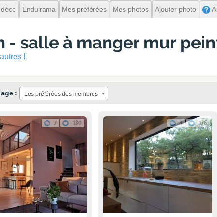
 déco
Enduirama
Mes préférées
Mes photos
Ajouter photo
A
n - salle à manger mur pein
autres !
hage :
Les préférées des membres
7
180
4
176