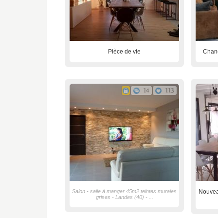
Pièce de vie
Chang
14
113
Salon - salle à manger 45m2 teintes murales
Nouveau
grises - Landes (40) - ...