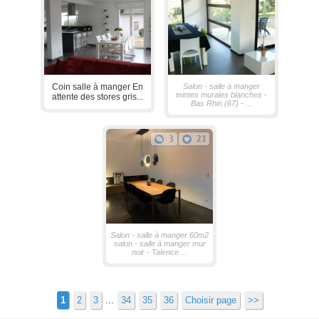
Coin salle à manger En
Salon - salle à manger
teintes murales blanches -
attente des stores gris...
Bas Rhin (67) - ...
3
21
Salon - salle à manger 60m2
salon - salle à manger mur
noir - Talence ...
...
1
2
3
34
35
36
Choisir page
>>