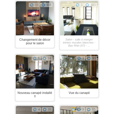
13
118
1
103
Changement de décor
Salon - salle à manger
teintes murales blanches -
pour le salon
Bas Rhin (67) - ...
8
94
3
91
Nouveau canapé installé
Vue du canapé
!!
4
91
9
85