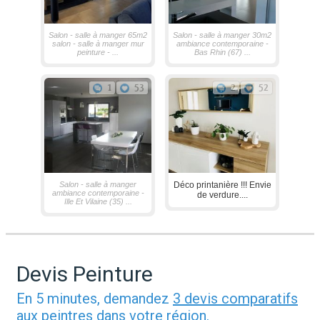
Salon - salle à manger 65m2
Salon - salle à manger 30m2
salon - salle à manger mur
ambiance contemporaine -
peinture - ...
Bas Rhin (67) ...
1
53
2
52
Salon - salle à manger
Déco printanière !!! Envie
ambiance contemporaine -
de verdure....
Ille Et Vilaine (35) ...
Devis Peinture
En 5 minutes, demandez
3 devis comparatifs
aux
peintres
dans votre région.