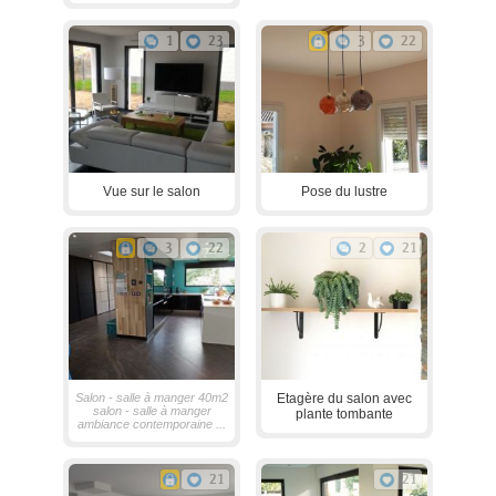
1
23
3
22
Vue sur le salon
Pose du lustre
3
22
2
21
Salon - salle à manger 40m2
Etagère du salon avec
salon - salle à manger
plante tombante
ambiance contemporaine ...
21
21