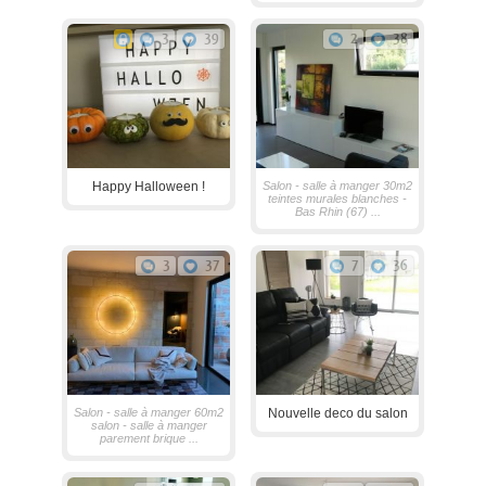
3
39
2
38
Happy Halloween !
Salon - salle à manger 30m2
teintes murales blanches -
Bas Rhin (67) ...
3
37
7
36
Salon - salle à manger 60m2
Nouvelle deco du salon
salon - salle à manger
parement brique ...