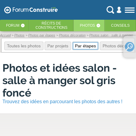
RÉCITS
DE
FORUM
PHOTOS
CONSEILS
‹
‹
CONSTRUCTIONS
Accueil
Photos
Photos par étapes
Photos décoration
Photos salon - salle à manger
Toutes les photos
Par projets
Par étapes
Photos déco
E
Photos et idées salon -
salle à manger sol gris
foncé
Trouvez des idées en parcourant les photos des autres !