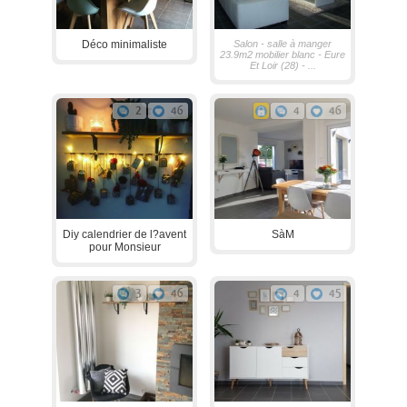
Déco minimaliste
Salon - salle à manger
23.9m2 mobilier blanc - Eure
Et Loir (28) - ...
2
46
4
46
Diy calendrier de l?avent
SàM
pour Monsieur
3
46
4
45