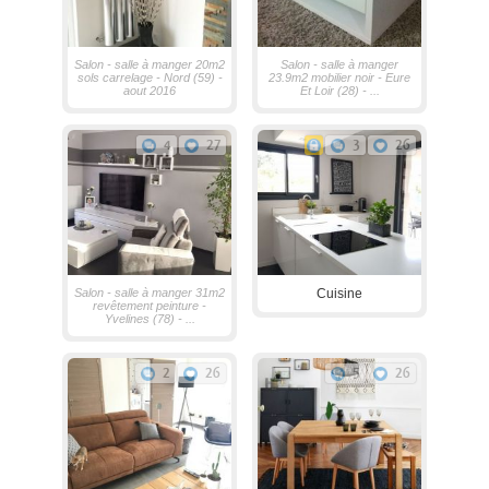
Salon - salle à manger 20m2
Salon - salle à manger
sols carrelage - Nord (59) -
23.9m2 mobilier noir - Eure
aout 2016
Et Loir (28) - ...
4
27
3
26
Salon - salle à manger 31m2
Cuisine
revêtement peinture -
Yvelines (78) - ...
2
26
5
26