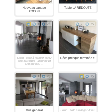
Nouveau canape
Table LA REDOUTE
XOOON
1
26
2
25
Salon - salle à manger 45m2
Déco presque terminée !!!
sols carrelage - Meurthe Et
Moselle (54) ...
1
25
25
Vue général
Salon - salle à manger 45m2