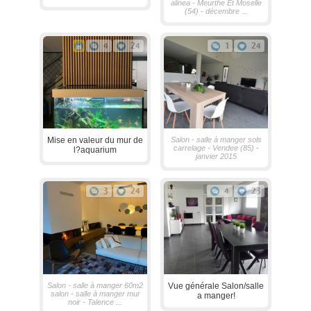
alinea - Meurthe Et Moselle
(54) - décembre ...
4
24
1
24
Mise en valeur du mur de
Salon - salle à manger sols
carrelage - Vendee (85) -
l?aquarium
janvier 2015
3
24
4
23
Salon - salle à manger 60m2
Vue générale Salon/salle
salon - salle à manger mur
a manger!
noir - Talence ...