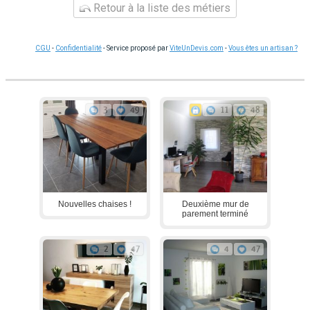
Retour à la liste des métiers
CGU
-
Confidentialité
- Service proposé par
ViteUnDevis.com
-
Vous êtes un artisan ?
3
49
11
48
Nouvelles chaises !
Deuxième mur de
parement terminé
2
47
4
47