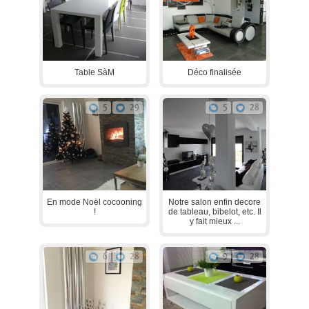
Table SàM
Déco finalisée
5
29
5
28
En mode Noël cocooning
Notre salon enfin decore
!
de tableau, bibelot, etc. Il
y fait mieux ...
6
28
9
28