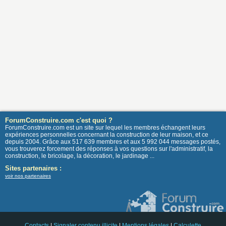
ForumConstruire.com c'est quoi ?
ForumConstruire.com est un site sur lequel les membres échangent leurs
expériences personnelles concernant la construction de leur maison, et ce
depuis 2004. Grâce aux 517 639 membres et aux 5 992 044 messages postés,
vous trouverez forcement des réponses à vos questions sur l'administratif, la
construction, le bricolage, la décoration, le jardinage ...
Sites partenaires :
voir nos partenaires
Contacts
|
Signaler contenu illicite
|
Mentions légales
|
Calculette