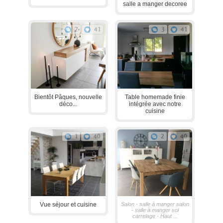
salle a manger decoree
2
41
3
41
Bientôt Pâques, nouvelle
Table homemade finie
déco...
intégrée avec notre
cuisine
1
40
2
40
Vue séjour et cuisine
Salon - salle à manger salon
- salle à manger sol
carrelage - Haut ...