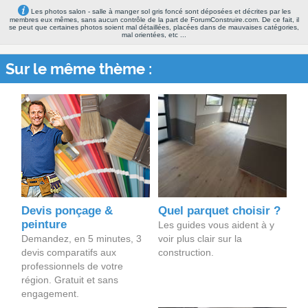
Les photos salon - salle à manger sol gris foncé sont déposées et décrites par les
membres eux mêmes, sans aucun contrôle de la part de ForumConstruire.com. De ce fait, il
se peut que certaines photos soient mal détaillées, placées dans de mauvaises catégories,
mal orientées, etc ...
Sur le même thème :
Devis ponçage &
Quel parquet choisir ?
peinture
Les guides vous aident à y
Demandez, en 5 minutes, 3
voir plus clair sur la
devis comparatifs aux
construction.
professionnels de votre
région. Gratuit et sans
engagement.