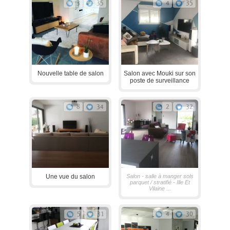
3
35
4
35
Nouvelle table de salon
Salon avec Mouki sur son
poste de surveillance
8
34
2
32
Une vue du salon
Salon - salle à manger sols
parquet / stratifié - Ille Et
Vilaine ...
5
31
4
30