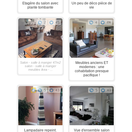
Etagère du salon avec
Un peu de déco pièce de
plante tombante
vie
2
45
4
44
Salon - salle à manger 47m2
Meubles anciens ET
salon - salle à manger
modernes : une
meubles ikea - ...
cohabitation presque
pacifique !
5
43
5
41
Lampadaire repeint.
Vue d'ensemble salon