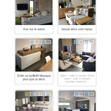
Vue sur le salon
Ajouts déco coin repas.
16
84
4
84
Enfin un buffet!!! Manque
Salon - salle à manger 47m2
salon - salle à manger
plus que la déco
meubles maisons ...
12
67
3
66