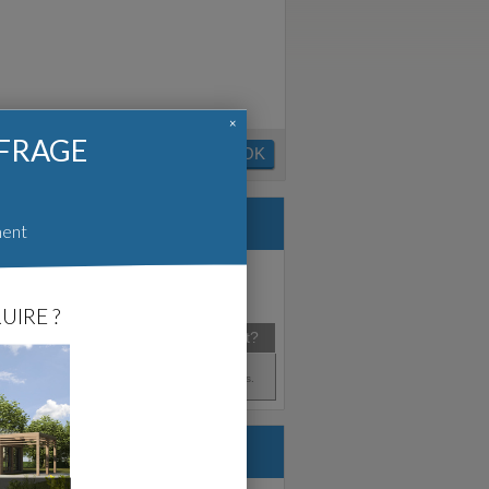
×
FFRAGE
OK
ment
UIRE ?
Agence
Créé en
Satisfait?
Mars 2010
NC - (35)
Pas d'avis.
re.com :