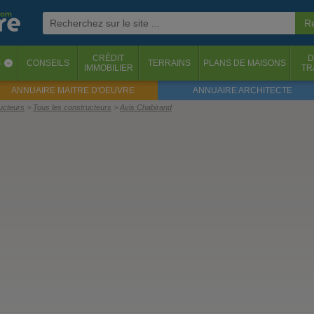
CRÉDIT
D
S
CONSEILS
TERRAINS
PLANS DE MAISONS
‹
IMMOBILIER
TR
ANNUAIRE MAITRE D'OEUVRE
ANNUAIRE ARCHITECTE
ructeurs
Tous les constructeurs
Avis Chabirand