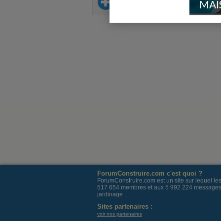
Sur le même thème
MAI
ForumConstruire.com c'est quoi ?
ForumConstruire.com est un site sur lequel l
517 654 membres et aux 5 992 224 messages post
jardinage ...
Sites partenaires :
voir nos partenaires