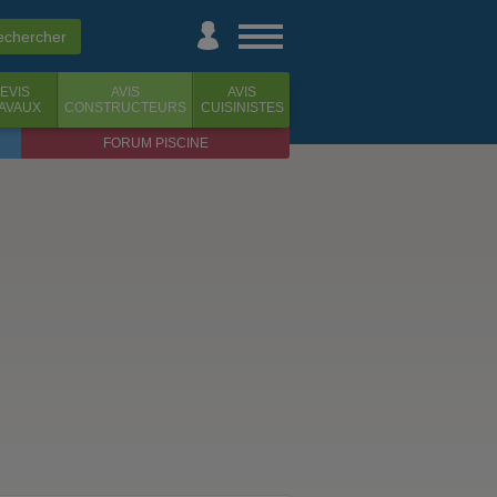
EVIS
AVIS
AVIS
AVAUX
CONSTRUCTEURS
CUISINISTES
FORUM PISCINE