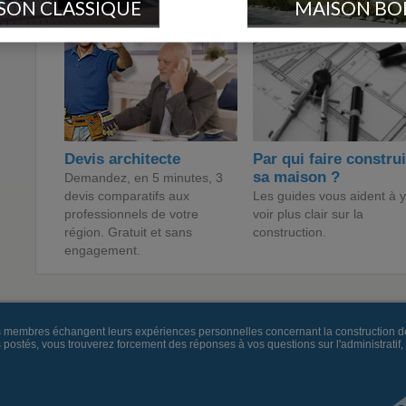
SON CLASSIQUE
MAISON BO
Devis architecte
Par qui faire constru
sa maison ?
Demandez, en 5 minutes, 3
devis comparatifs aux
Les guides vous aident à y
professionnels de votre
voir plus clair sur la
région. Gratuit et sans
construction.
engagement.
es membres échangent leurs expériences personnelles concernant la construction d
és, vous trouverez forcement des réponses à vos questions sur l'administratif, la 