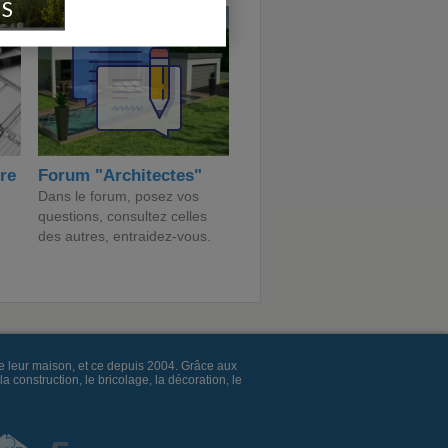
IS
ire
Forum "Architectes"
Dans le forum, posez vos
questions, consultez celles
des autres, entraidez-vous.
e leur maison, et ce depuis 2004. Grâce aux
construction, le bricolage, la décoration, le