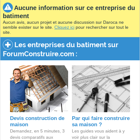
Aucune information sur ce entreprise du
batiment
Aucun avis, aucun projet et aucune discussion sur Daroca ne
semble exister sur le site.
Cliquez ici
pour rechercher sur tout le
site.
Les entreprises du batiment sur
ForumConstruire.com :
Devis construction de
Par qui faire construire
maison
sa maison ?
Demandez, en 5 minutes, 3
Les guides vous aident à y
devis comparatifs aux
voir plus clair sur la