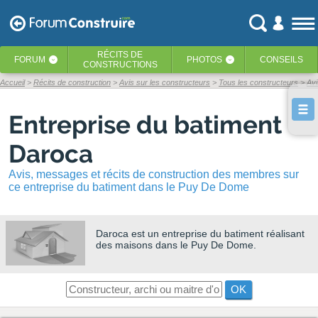
RÉCITS
DE
FORUM
PHOTOS
CONSEILS
‹
‹
CONSTRUCTIONS
Accueil
Récits de construction
Avis sur les constructeurs
Tous les constructeurs
Av
Entreprise du batiment
Daroca
Avis, messages et récits de construction des membres sur
ce entreprise du batiment dans le Puy De Dome
Daroca
est un entreprise du batiment réalisant
des maisons dans le Puy De Dome.
OK