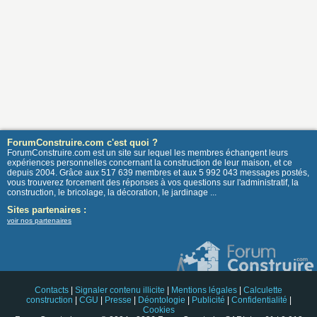
ForumConstruire.com c'est quoi ?
ForumConstruire.com est un site sur lequel les membres échangent leurs
expériences personnelles concernant la construction de leur maison, et ce
depuis 2004. Grâce aux 517 639 membres et aux 5 992 043 messages postés,
vous trouverez forcement des réponses à vos questions sur l'administratif, la
construction, le bricolage, la décoration, le jardinage ...
Sites partenaires :
voir nos partenaires
Contacts
|
Signaler contenu illicite
|
Mentions légales
|
Calculette
construction
|
CGU
|
Presse
|
Déontologie
|
Publicité
|
Confidentialité
|
Cookies