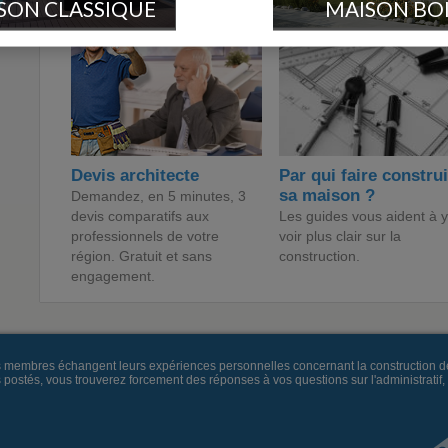
SON CLASSIQUE
MAISON BO
Devis architecte
Par qui faire constru
sa maison ?
Demandez, en 5 minutes, 3
devis comparatifs aux
Les guides vous aident à y
professionnels de votre
voir plus clair sur la
région. Gratuit et sans
construction.
engagement.
es membres échangent leurs expériences personnelles concernant la construction d
és, vous trouverez forcement des réponses à vos questions sur l'administratif, la 