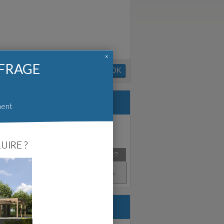
×
FFRAGE
OK
ment
UIRE ?
Agence
Créé en
Satisfait?
Oct. 2009
NC - (74)
Pas d'avis.
re.com :