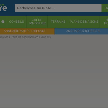
CRÉDIT
D
S
CONSEILS
TERRAINS
PLANS DE MAISONS
‹
IMMOBILIER
TR
ANNUAIRE MAITRE D'OEUVRE
ANNUAIRE ARCHITECTE
ructeurs
Tous les constructeurs
Avis RA