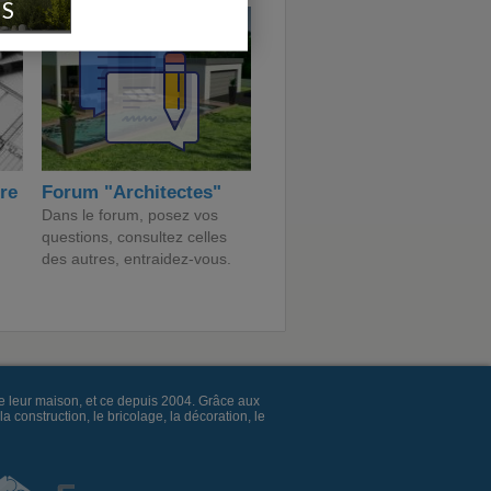
IS
ire
Forum "Architectes"
Dans le forum, posez vos
questions, consultez celles
des autres, entraidez-vous.
e leur maison, et ce depuis 2004. Grâce aux
construction, le bricolage, la décoration, le