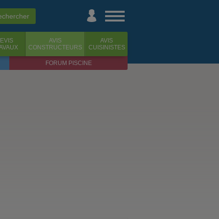
EVIS
AVIS
AVIS
AVAUX
CONSTRUCTEURS
CUISINISTES
FORUM PISCINE