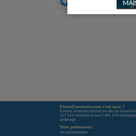
Sur le même thème
MAI
ForumConstruire.com c'est quoi ?
ForumConstruire.com est un site sur lequel l
517 631 membres et aux 5 991 979 messages post
jardinage ...
Sites partenaires :
voir nos partenaires