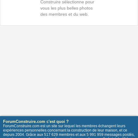
Construire sélectionne pour
vous les plus belles photos
des membres et du web.
ForumConstruire.com c'est quoi ?
ForumConstruire.com est un site sur lequel les membres échangent leurs
expériences personnelles concernant la construction de leur maison, et ce
depuis 2004. Grâce aux 517 629 membres et aux 5 991 959 messages postés,