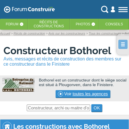
RÉCITS
DE
FORUM
PHOTOS
CONSEILS
‹
‹
CONSTRUCTIONS
Accueil
Récits de construction
Avis sur les constructeurs
Tous les constructeurs
Avi
Constructeur Bothorel
Avis, messages et récits de construction des membres sur
ce constructeur dans le Finistere
Bothorel
est un constructeur dont le siège social
est situé à Plougonven, dans le Finistere.
Voir
toutes les agences
OK
Les constructions avec Bothorel