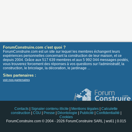
ForumConstruire.com c'est quoi ?
ForumConstruire.com est un site sur lequel les membres échangent leurs
expériences personnelles concernant la construction de leur maison, et ce
depuis 2004. Grâce aux 517 639 membres et aux 5 992 044 messages postés,
vous trouverez forcement des réponses à vos questions sur l'administratif, la
construction, le bricolage, la décoration, le jardinage ...
Sites partenaires :
voir nos partenaires
Contacts
|
Signaler contenu illicite
|
Mentions légales
|
Calculette
construction
|
CGU
|
Presse
|
Déontologie
|
Publicité
|
Confidentialité
|
Cookies
ForumConstruire.com © 2004 - 2026 ForumConstruire SARL | ws61 | 0.015