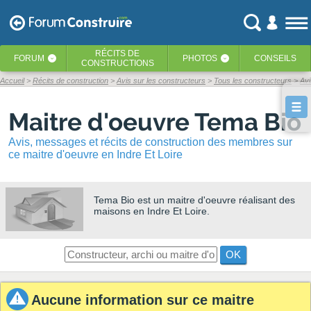
RÉCITS
DE
FORUM
PHOTOS
CONSEILS
‹
‹
CONSTRUCTIONS
Accueil
Récits de construction
Avis sur les constructeurs
Tous les constructeurs
Avi
Maitre d'oeuvre Tema Bio
Avis, messages et récits de construction des membres sur
ce maitre d'oeuvre en Indre Et Loire
Tema Bio
est un maitre d'oeuvre réalisant des
maisons en Indre Et Loire.
OK
Aucune information sur ce maitre