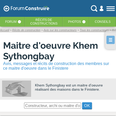
RÉCITS
DE
FORUM
PHOTOS
CONSEILS
‹
‹
CONSTRUCTIONS
Accueil
Récits de construction
Avis sur les constructeurs
Tous les constructeurs
Av
Maitre d'oeuvre Khem
Sythongbay
Avis, messages et récits de construction des membres sur
ce maitre d'oeuvre dans le Finistere
Khem Sythongbay
est un maitre d'oeuvre
réalisant des maisons dans le Finistere.
OK