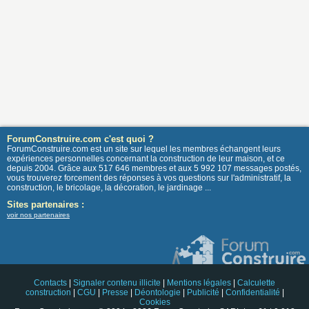
ForumConstruire.com c'est quoi ?
ForumConstruire.com est un site sur lequel les membres échangent leurs
expériences personnelles concernant la construction de leur maison, et ce
depuis 2004. Grâce aux 517 646 membres et aux 5 992 107 messages postés,
vous trouverez forcement des réponses à vos questions sur l'administratif, la
construction, le bricolage, la décoration, le jardinage ...
Sites partenaires :
voir nos partenaires
Contacts
|
Signaler contenu illicite
|
Mentions légales
|
Calculette
construction
|
CGU
|
Presse
|
Déontologie
|
Publicité
|
Confidentialité
|
Cookies