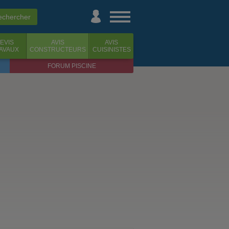
EVIS
AVIS
AVIS
AVAUX
CONSTRUCTEURS
CUISINISTES
FORUM PISCINE