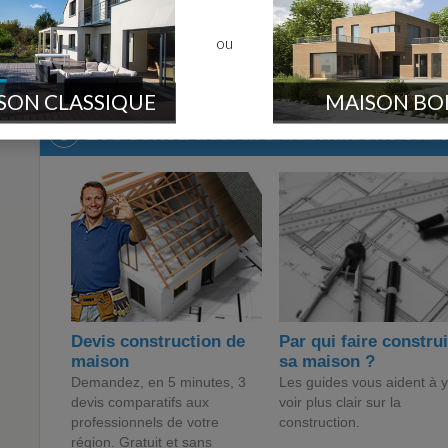
[84]
Constructeurs dans 84
[30]
Solibel dans le 30
ou
Voir le forum "Construc
SON CLASSIQUE
MAISON BO
Les constructeurs de maisons sur 
Devis construction de
Par qui faire constru
maison
sa maison ?
Demandez, en 5 minutes, 3
Les guides vous aident à y
devis comparatifs aux
voir plus clair sur la
professionnels de votre
construction.
région. Gratuit et sans