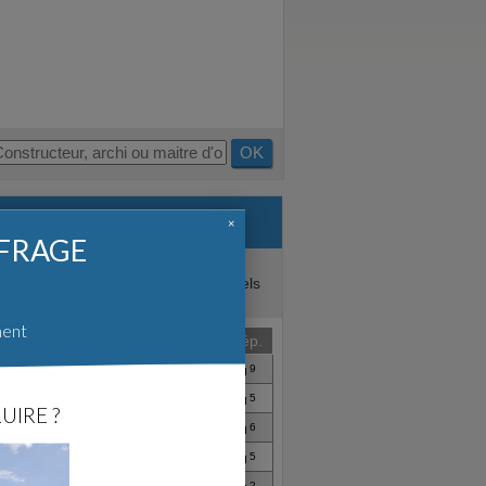
OK
×
FFRAGE
ages que vous pouvez lire dans les
 avis pertinents sur les professionnels
ment
Date
Rép.
Mars 2006
9
Avr. 2007
5
UIRE ?
Avr. 2007
6
Mai 2007
5
2