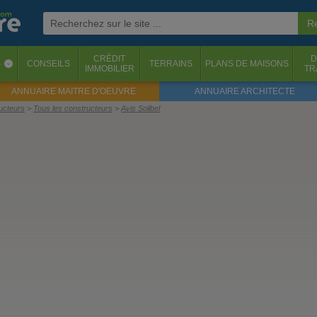
CRÉDIT
D
S
CONSEILS
TERRAINS
PLANS DE MAISONS
‹
IMMOBILIER
TR
ANNUAIRE MAITRE D'OEUVRE
ANNUAIRE ARCHITECTE
ructeurs
Tous les constructeurs
Avis Solibel