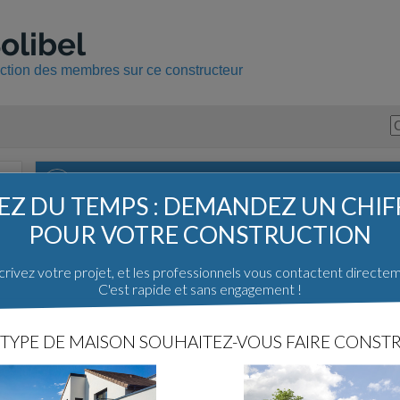
olibel
uction des membres sur ce constructeur
Solibel dans le forum :
Z DU TEMPS : DEMANDEZ UN CHI
Nous vous conseillons de rester prudent quant aux mess
POUR VOTRE CONSTRUCTION
discussions à propos d'un constructeur. Pour trouver des
de la construction, consultez notre guide
en cliquant ici
.
rivez votre projet, et les professionnels vous contactent directe
Sujet
C'est rapide et sans engagement !
[13]
Constructeurs du sud-est...
[84]
SOLIBEL dans le Vaucluse ...Vos avis nous interessent !
TYPE DE MAISON SOUHAITEZ-VOUS FAIRE CONSTR
[84]
Que pensez-vous de la proposition de ce constructeur ?
[84]
Maison SOLIBEL en Vaucluse