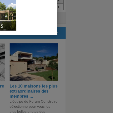
Aout 2006
Mars 2006
5
teur"
IS
ForumConstruire.com :
ire
Les 10 maisons les plus
extraordinaires des
membres ...
L'équipe de Forum Construire
sélectionne pour vous les
plus belles photos des