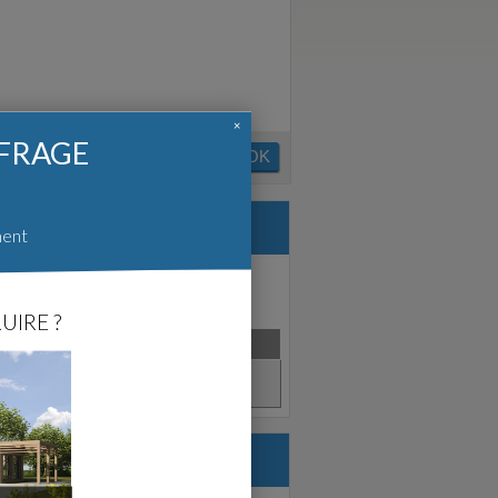
×
FFRAGE
OK
ment
UIRE ?
e
Créé en
Satisfait?
Juin 2011
)
Pas d'avis.
struire.com :