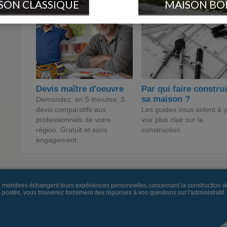
SON CLASSIQUE
MAISON BO
Devis maître d'oeuvre
Par qui faire constru
sa maison ?
Demandez, en 5 minutes, 3
devis comparatifs aux
Les guides vous aident à y
professionnels de votre
voir plus clair sur la
région. Gratuit et sans
construction.
engagement.
es membres échangent leurs expériences personnelles concernant la construction d
és, vous trouverez forcement des réponses à vos questions sur l'administratif, la 