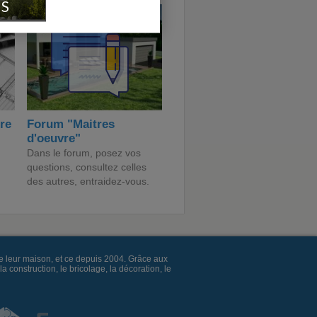
IS
ire
Forum "Maitres
d'oeuvre"
Dans le forum, posez vos
questions, consultez celles
des autres, entraidez-vous.
e leur maison, et ce depuis 2004. Grâce aux
construction, le bricolage, la décoration, le