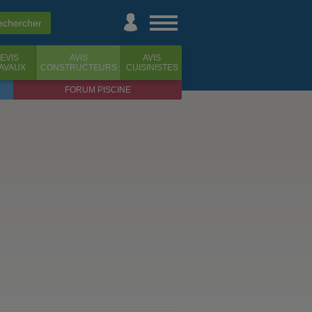
EVIS
AVIS
AVIS
AVAUX
CONSTRUCTEURS
CUISINISTES
FORUM PISCINE