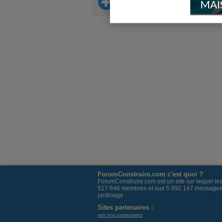
Sur le même thème
MAI
ForumConstruire.com c'est quoi ?
ForumConstruire.com est un site sur lequel l
517 646 membres et aux 5 992 147 messages post
jardinage ...
Sites partenaires :
voir nos partenaires