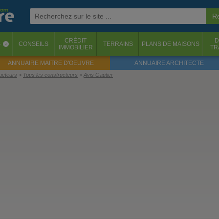
CRÉDIT
D
S
CONSEILS
TERRAINS
PLANS DE MAISONS
‹
IMMOBILIER
TR
ANNUAIRE MAITRE D'OEUVRE
ANNUAIRE ARCHITECTE
ructeurs
Tous les constructeurs
Avis Gautier