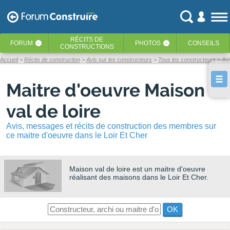
RÉCITS
DE
FORUM
PHOTOS
CONSEILS
‹
‹
CONSTRUCTIONS
Accueil
Récits de construction
Avis sur les constructeurs
Tous les constructeurs
Avi
Maitre d'oeuvre Maison
val de loire
Avis, messages et récits de construction des membres sur
ce maitre d'oeuvre dans le Loir Et Cher
Maison val de loire
est un maitre d'oeuvre
réalisant des maisons dans le Loir Et Cher.
OK