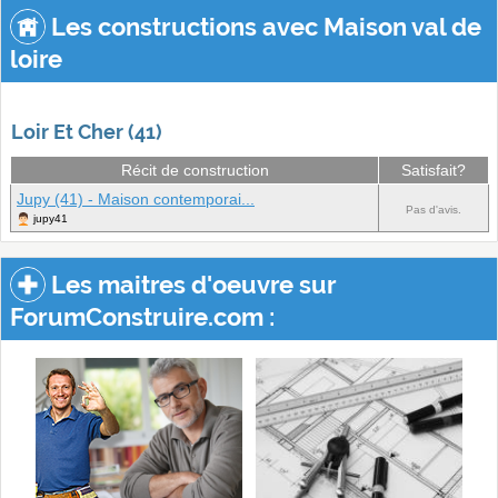
Les constructions avec Maison val de
loire
Loir Et Cher (41)
Récit de construction
Satisfait?
Jupy (41) - Maison contemporai...
Pas d'avis.
jupy41
Les maitres d'oeuvre sur
ForumConstruire.com :