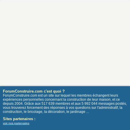
ForumConstruire.com c'est quoi ?
ForumConstruire.com est un site sur lequel les membres échangent leurs
expériences personnelles concernant la construction de leur maison, et ce
depuis 2004. Grâce aux 517 639 membres et aux 5 992 044 messages postés,
vous trouverez forcement des réponses à vos questions sur l'administratif, la
construction, le bricolage, la décoration, le jardinage ...
Sites partenaires :
voir nos partenaires