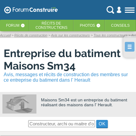
RÉCITS
DE
FORUM
PHOTOS
CONSEILS
‹
‹
CONSTRUCTIONS
Accueil
Récits de construction
Avis sur les constructeurs
Tous les constructeurs
Av
Entreprise du batiment
Maisons Sm34
Avis, messages et récits de construction des membres sur
ce entreprise du batiment dans l' Herault
Maisons Sm34
est un entreprise du batiment
réalisant des maisons dans l' Herault.
OK