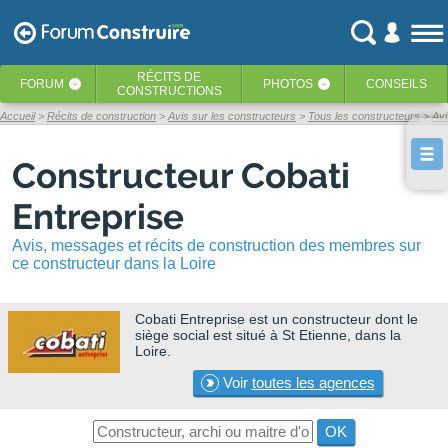
RÉCITS
DE
FORUM
PHOTOS
CONSEILS
‹
‹
CONSTRUCTIONS
Accueil
Récits de construction
Avis sur les constructeurs
Tous les constructeurs
Avi
Constructeur Cobati
Entreprise
Avis, messages et récits de construction des membres sur
ce constructeur dans la Loire
Cobati Entreprise
est un constructeur dont le
siège social est situé à St Etienne, dans la
Loire.
Voir
toutes les agences
OK