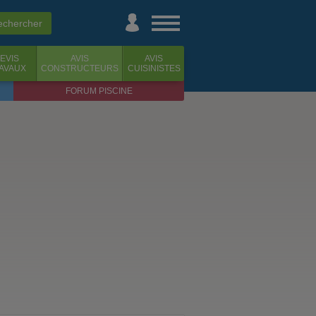
EVIS
AVIS
AVIS
AVAUX
CONSTRUCTEURS
CUISINISTES
FORUM PISCINE