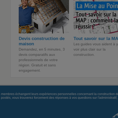
Devis construction de
Tout savoir sur la M
maison
Les guides vous aident à y
Demandez, en 5 minutes, 3
voir plus clair sur la
devis comparatifs aux
construction.
professionnels de votre
région. Gratuit et sans
engagement.
es membres échangent leurs expériences personnelles concernant la construction d
és, vous trouverez forcement des réponses à vos questions sur l'administratif, la 