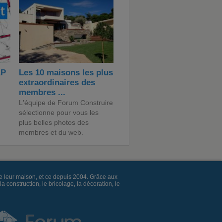
AP
Les 10 maisons les plus
extraordinaires des
membres ...
L'équipe de Forum Construire
sélectionne pour vous les
plus belles photos des
membres et du web.
e leur maison, et ce depuis 2004. Grâce aux
construction, le bricolage, la décoration, le