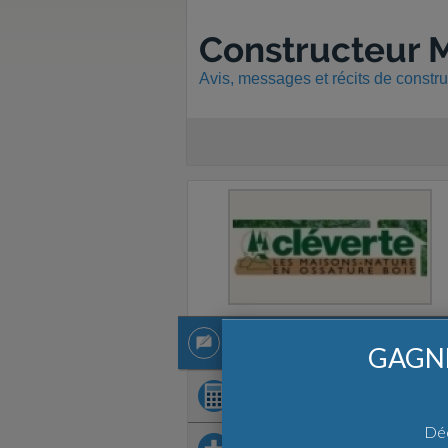
Constructeur M
Avis, messages et récits de constr
1 récit
1 récit
GAGNE
Demandez
chiffrage
Déc