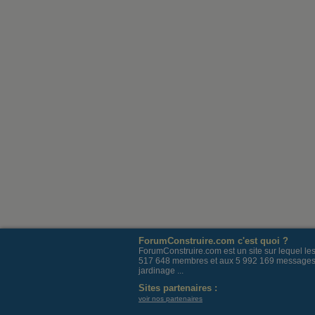
ForumConstruire.com c'est quoi ?
ForumConstruire.com est un site sur lequel l
517 648 membres et aux 5 992 169 messages post
jardinage ...
Sites partenaires :
voir nos partenaires