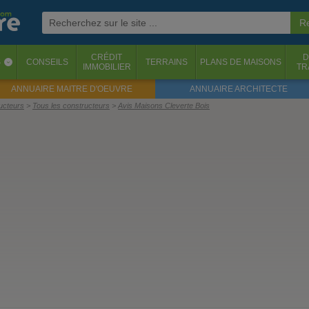
CRÉDIT
D
S
CONSEILS
TERRAINS
PLANS DE MAISONS
‹
IMMOBILIER
TR
ANNUAIRE MAITRE D'OEUVRE
ANNUAIRE ARCHITECTE
ructeurs
Tous les constructeurs
Avis Maisons Cleverte Bois