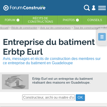
RÉCITS
DE
FORUM
PHOTOS
CONSEILS
‹
‹
CONSTRUCTIONS
Accueil
Récits de construction
Avis sur les constructeurs
Tous les constructeurs
Avi
Entreprise du batiment
Erbtp Eurl
Avis, messages et récits de construction des membres sur
ce entreprise du batiment en Guadeloupe
Erbtp Eurl
est un entreprise du batiment
réalisant des maisons en Guadeloupe.
OK