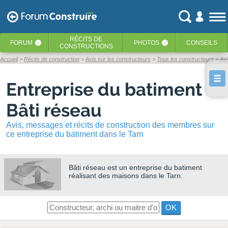
RÉCITS
DE
FORUM
PHOTOS
CONSEILS
‹
‹
CONSTRUCTIONS
Accueil
Récits de construction
Avis sur les constructeurs
Tous les constructeurs
Avi
Entreprise du batiment
Bâti réseau
Avis, messages et récits de construction des membres sur
ce entreprise du batiment dans le Tarn
Bâti réseau
est un entreprise du batiment
réalisant des maisons dans le Tarn.
OK