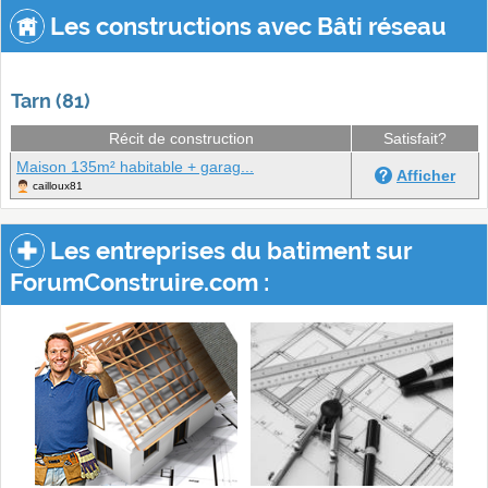
Les constructions avec Bâti réseau
Tarn (81)
Récit de construction
Satisfait?
Maison 135m² habitable + garag...
Afficher
cailloux81
Les entreprises du batiment sur
ForumConstruire.com :