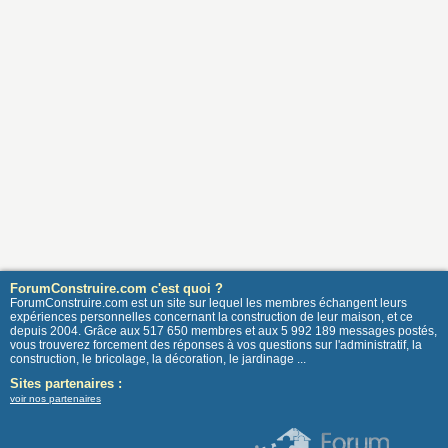
ForumConstruire.com c'est quoi ?
ForumConstruire.com est un site sur lequel les membres échangent leurs
expériences personnelles concernant la construction de leur maison, et ce
depuis 2004. Grâce aux 517 650 membres et aux 5 992 189 messages postés,
vous trouverez forcement des réponses à vos questions sur l'administratif, la
construction, le bricolage, la décoration, le jardinage ...
Sites partenaires :
voir nos partenaires