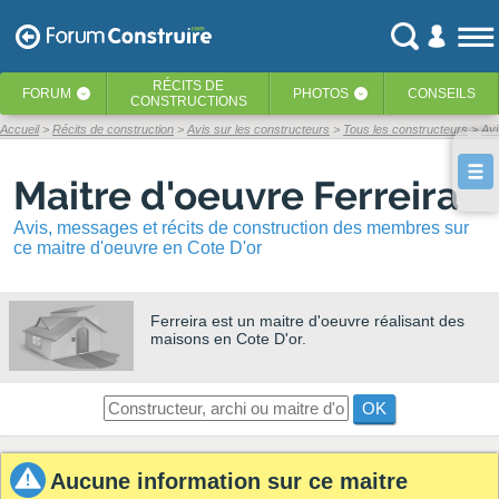
RÉCITS
DE
FORUM
PHOTOS
CONSEILS
‹
‹
CONSTRUCTIONS
Accueil
Récits de construction
Avis sur les constructeurs
Tous les constructeurs
Avi
Maitre d'oeuvre Ferreira
Avis, messages et récits de construction des membres sur
ce maitre d'oeuvre en Cote D'or
Ferreira
est un maitre d'oeuvre réalisant des
maisons en Cote D'or.
OK
Aucune information sur ce maitre