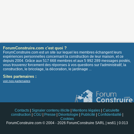
ForumConstruire.com c'est quoi ?
ForumConstruire.com est un site sur lequel les membres échangent leurs
expériences personnelles concernant la construction de leur maison, et ce
depuis 2004. Grâce aux 517 668 membres et aux 5 992 289 messages postés,
vous trouverez forcement des réponses à vos questions sur l'administratif, la
construction, le bricolage, la décoration, le jardinage ...
Sites partenaires :
voir nos partenaires
Contacts
|
Signaler contenu illicite
|
Mentions légales
|
Calculette
construction
|
CGU
|
Presse
|
Déontologie
|
Publicité
|
Confidentialité
|
Cookies
ForumConstruire.com © 2004 - 2026 ForumConstruire SARL | ws61 | 0.013