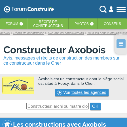
RÉCITS
DE
FORUM
PHOTOS
CONSEILS
‹
‹
CONSTRUCTIONS
Accueil
Récits de construction
Avis sur les constructeurs
Tous les constructeurs
Avi
Constructeur Axobois
Avis, messages et récits de construction des membres sur
ce constructeur dans le Cher
Axobois
est un constructeur dont le siège social
est situé à Foecy, dans le Cher.
Voir
toutes les agences
OK
Les constructions avec Axobois