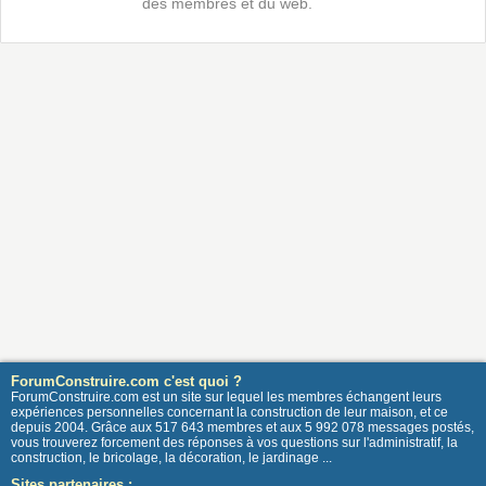
des membres et du web.
ForumConstruire.com c'est quoi ?
ForumConstruire.com est un site sur lequel les membres échangent leurs
expériences personnelles concernant la construction de leur maison, et ce
depuis 2004. Grâce aux 517 643 membres et aux 5 992 078 messages postés,
vous trouverez forcement des réponses à vos questions sur l'administratif, la
construction, le bricolage, la décoration, le jardinage ...
Sites partenaires :