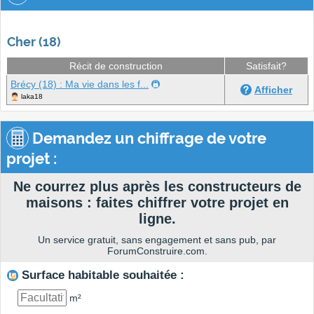
Cher (18)
Récit de construction
Satisfait?
Brécy (18) : Ma vie dans les f...
Afficher
laka18
Demandez un chiffrage de votre
projet :
Ne courrez plus après les constructeurs de
maisons : faites chiffrer votre projet en
ligne.
Un service gratuit, sans engagement et sans pub, par
ForumConstruire.com.
Surface habitable souhaitée :
m²