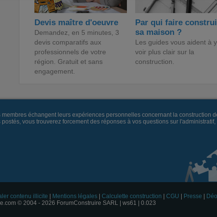
Devis maître d'oeuvre
Par qui faire constru
sa maison ?
Demandez, en 5 minutes, 3
devis comparatifs aux
Les guides vous aident à y
professionnels de votre
voir plus clair sur la
région. Gratuit et sans
construction.
engagement.
es membres échangent leurs expériences personnelles concernant la construction d
és, vous trouverez forcement des réponses à vos questions sur l'administratif, la 
ler contenu illicite
|
Mentions légales
|
Calculette construction
|
CGU
|
Presse
|
Déo
e.com © 2004 - 2026 ForumConstruire SARL | ws61 | 0.023