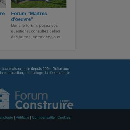
ire
Forum "Maitres
d'oeuvre"
Dans le forum, posez vos
questions, consultez celles
des autres, entraidez-vous.
e leur maison, et ce depuis 2004. Grâce aux
construction, le bricolage, la décoration, le
ntologie
|
Publicité
|
Confidentialité
|
Cookies