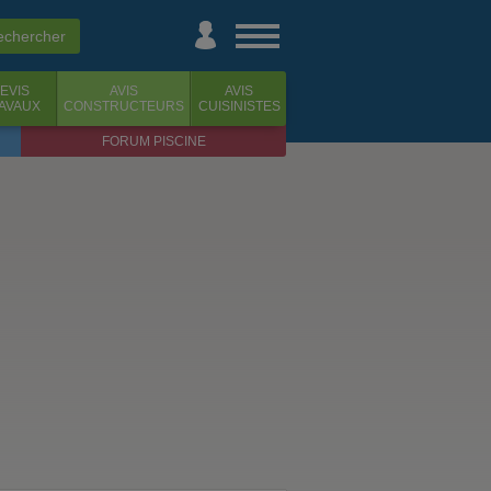
EVIS
AVIS
AVIS
AVAUX
CONSTRUCTEURS
CUISINISTES
FORUM PISCINE