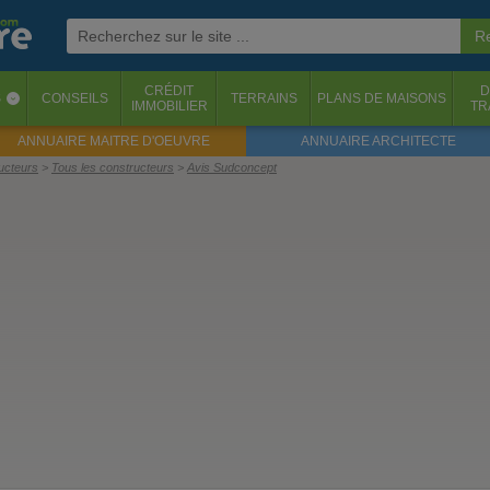
CRÉDIT
D
S
CONSEILS
TERRAINS
PLANS DE MAISONS
‹
IMMOBILIER
TR
ANNUAIRE MAITRE D'OEUVRE
ANNUAIRE ARCHITECTE
ructeurs
Tous les constructeurs
Avis Sudconcept