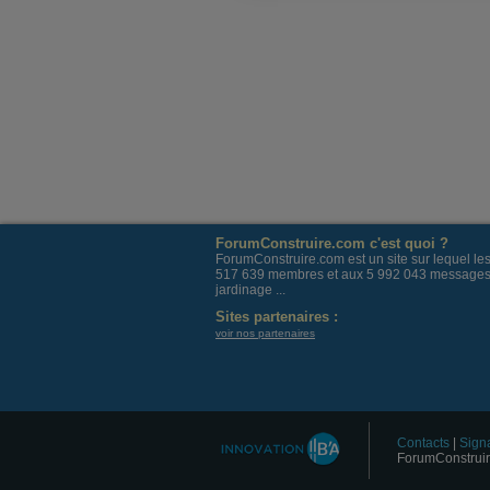
ForumConstruire.com c'est quoi ?
ForumConstruire.com est un site sur lequel l
517 639 membres et aux 5 992 043 messages post
jardinage ...
Sites partenaires :
voir nos partenaires
Contacts
|
Signa
ForumConstruir