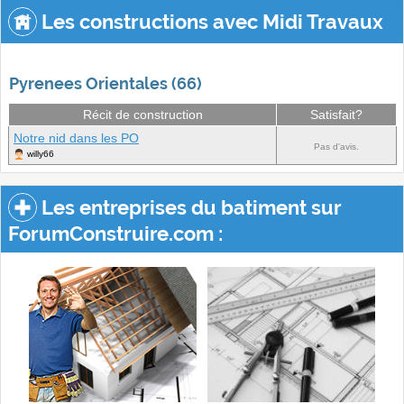
Les constructions avec Midi Travaux
Pyrenees Orientales (66)
Récit de construction
Satisfait?
Notre nid dans les PO
Pas d'avis.
willy66
Les entreprises du batiment sur
ForumConstruire.com :