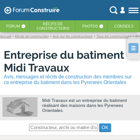
RÉCITS
DE
FORUM
PHOTOS
CONSEILS
‹
‹
CONSTRUCTIONS
Accueil
Récits de construction
Avis sur les constructeurs
Tous les constructeurs
Avi
Entreprise du batiment
Midi Travaux
Avis, messages et récits de construction des membres sur
ce entreprise du batiment dans les Pyrenees Orientales
Midi Travaux
est un entreprise du batiment
réalisant des maisons dans les Pyrenees
Orientales.
OK