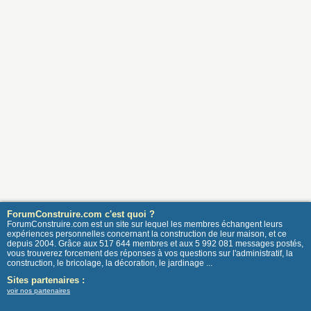
ForumConstruire.com c'est quoi ?
ForumConstruire.com est un site sur lequel les membres échangent leurs
expériences personnelles concernant la construction de leur maison, et ce
depuis 2004. Grâce aux 517 644 membres et aux 5 992 081 messages postés,
vous trouverez forcement des réponses à vos questions sur l'administratif, la
construction, le bricolage, la décoration, le jardinage ...
Sites partenaires :
voir nos partenaires