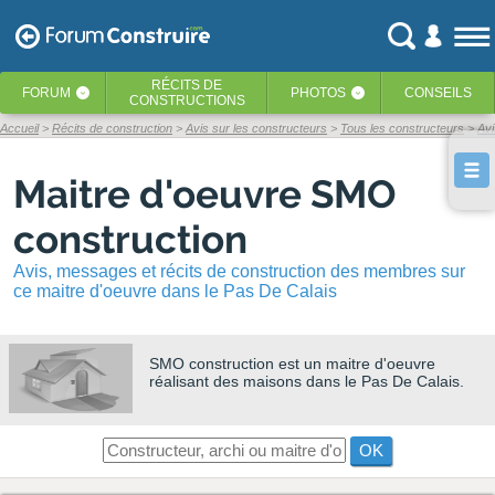
RÉCITS
DE
FORUM
PHOTOS
CONSEILS
‹
‹
CONSTRUCTIONS
Accueil
Récits de construction
Avis sur les constructeurs
Tous les constructeurs
Avi
Maitre d'oeuvre SMO
construction
Avis, messages et récits de construction des membres sur
ce maitre d'oeuvre dans le Pas De Calais
SMO construction
est un maitre d'oeuvre
réalisant des maisons dans le Pas De Calais.
OK