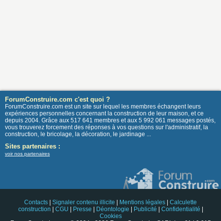
ForumConstruire.com c'est quoi ?
ForumConstruire.com est un site sur lequel les membres échangent leurs
expériences personnelles concernant la construction de leur maison, et ce
depuis 2004. Grâce aux 517 641 membres et aux 5 992 061 messages postés,
vous trouverez forcement des réponses à vos questions sur l'administratif, la
construction, le bricolage, la décoration, le jardinage ...
Sites partenaires :
voir nos partenaires
Contacts
|
Signaler contenu illicite
|
Mentions légales
|
Calculette
construction
|
CGU
|
Presse
|
Déontologie
|
Publicité
|
Confidentialité
|
Cookies