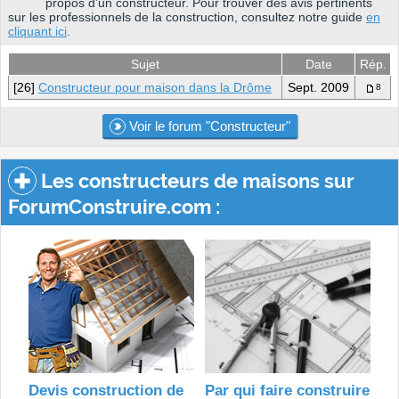
propos d'un constructeur. Pour trouver des avis pertinents
sur les professionnels de la construction, consultez notre guide
en
cliquant ici
.
Sujet
Date
Rép.
[26]
Constructeur pour maison dans la Drôme
Sept. 2009
8
Voir le forum "Constructeur"
Les constructeurs de maisons sur
ForumConstruire.com :
Devis construction de
Par qui faire construire