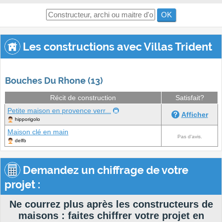
OK
Les constructions avec Villas Trident
Bouches Du Rhone (13)
Récit de construction
Satisfait?
Petite maison en provence verr...
Afficher
hipporigolo
Maison clé en main
Pas d'avis.
delfb
Demandez un chiffrage de votre
projet :
Ne courrez plus après les constructeurs de
maisons : faites chiffrer votre projet en