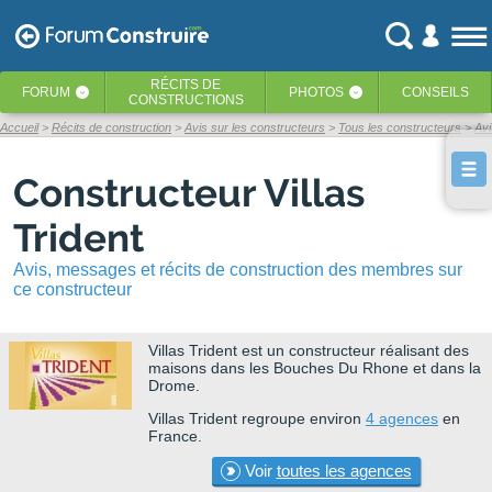
RÉCITS
DE
FORUM
PHOTOS
CONSEILS
‹
‹
CONSTRUCTIONS
Accueil
Récits de construction
Avis sur les constructeurs
Tous les constructeurs
Avi
Constructeur Villas
Trident
Avis, messages et récits de construction des membres sur
ce constructeur
Villas Trident
est un constructeur réalisant des
maisons dans les Bouches Du Rhone et dans la
Drome.
Villas Trident regroupe environ
4 agences
en
France.
Voir
toutes les agences