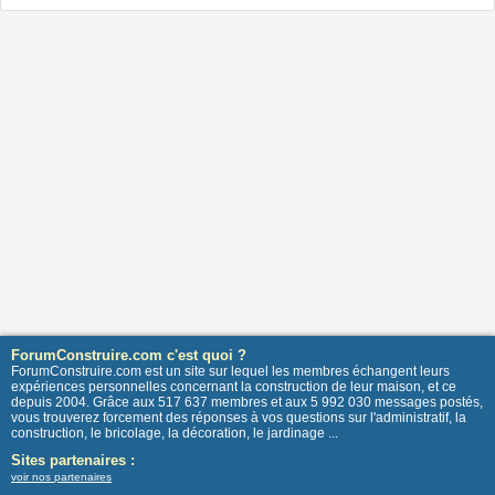
ForumConstruire.com c'est quoi ?
ForumConstruire.com est un site sur lequel les membres échangent leurs
expériences personnelles concernant la construction de leur maison, et ce
depuis 2004. Grâce aux 517 637 membres et aux 5 992 030 messages postés,
vous trouverez forcement des réponses à vos questions sur l'administratif, la
construction, le bricolage, la décoration, le jardinage ...
Sites partenaires :
voir nos partenaires