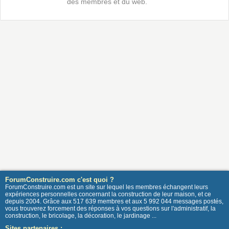
des membres et du web.
ForumConstruire.com c'est quoi ?
ForumConstruire.com est un site sur lequel les membres échangent leurs
expériences personnelles concernant la construction de leur maison, et ce
depuis 2004. Grâce aux 517 639 membres et aux 5 992 044 messages postés,
vous trouverez forcement des réponses à vos questions sur l'administratif, la
construction, le bricolage, la décoration, le jardinage ...
Sites partenaires :