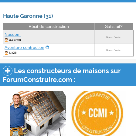
Haute Garonne (31)
Récit de construction
Satisfait?
Nasdom
Pas d'avis.
a.gantet
Aventure contruction
Pas d'avis.
lux26
Les constructeurs de maisons sur
ForumConstruire.com :