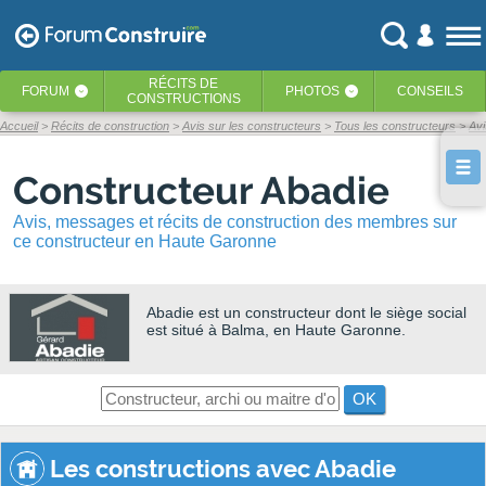
RÉCITS
DE
FORUM
PHOTOS
CONSEILS
‹
‹
CONSTRUCTIONS
Accueil
Récits de construction
Avis sur les constructeurs
Tous les constructeurs
Avi
Constructeur Abadie
Avis, messages et récits de construction des membres sur
ce constructeur en Haute Garonne
Abadie
est un constructeur dont le siège social
est situé à Balma, en Haute Garonne.
OK
Les constructions avec Abadie