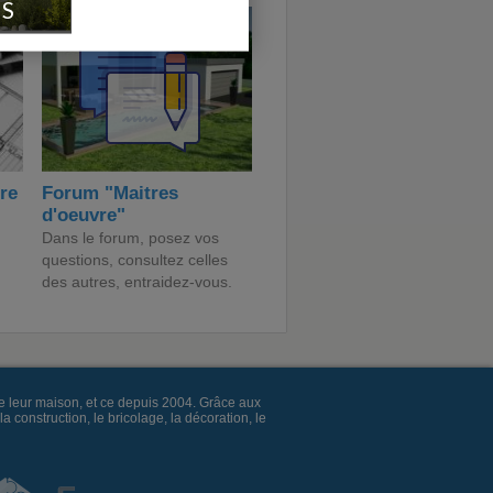
IS
ire
Forum "Maitres
d'oeuvre"
Dans le forum, posez vos
questions, consultez celles
des autres, entraidez-vous.
e leur maison, et ce depuis 2004. Grâce aux
construction, le bricolage, la décoration, le