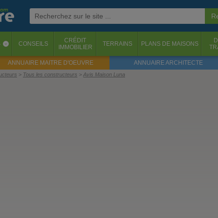
CRÉDIT
D
S
CONSEILS
TERRAINS
PLANS DE MAISONS
‹
IMMOBILIER
TR
ANNUAIRE MAITRE D'OEUVRE
ANNUAIRE ARCHITECTE
ructeurs
Tous les constructeurs
Avis Maison Luna