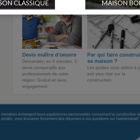
SON CLASSIQUE
MAISON BO
Devis maître d'oeuvre
Par qui faire constru
sa maison ?
Demandez, en 5 minutes, 3
devis comparatifs aux
Les guides vous aident à y
professionnels de votre
voir plus clair sur la
région. Gratuit et sans
construction.
engagement.
es membres échangent leurs expériences personnelles concernant la construction d
és, vous trouverez forcement des réponses à vos questions sur l'administratif, la 