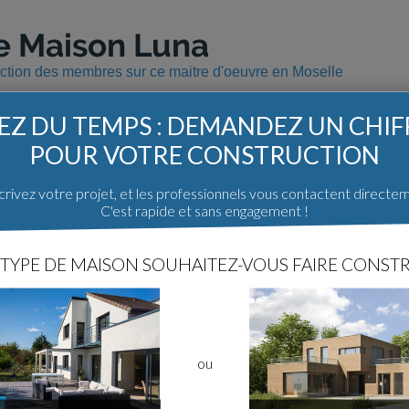
e Maison Luna
uction des membres sur ce maitre d'oeuvre en Moselle
Z DU TEMPS : DEMANDEZ UN CHI
POUR VOTRE CONSTRUCTION
Les constructions avec Maison Lu
rivez votre projet, et les professionnels vous contactent directe
C'est rapide et sans engagement !
Moselle (57)
TYPE DE MAISON SOUHAITEZ-VOUS FAIRE CONSTR
Récit de construction
Agenc
Notre maison à Laquenexy
354
30
NC - (57
asphodelus
ou
Les maitres d'oeuvre sur ForumCon