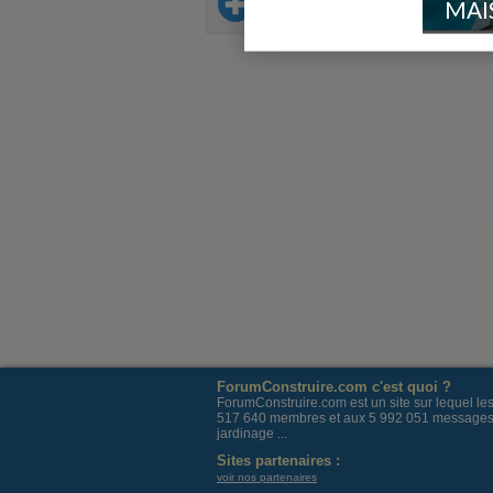
Sur le même thème
MAI
ForumConstruire.com c'est quoi ?
ForumConstruire.com est un site sur lequel l
517 640 membres et aux 5 992 051 messages post
jardinage ...
Sites partenaires :
voir nos partenaires