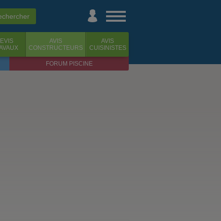
EVIS
AVIS
AVIS
AVAUX
CONSTRUCTEURS
CUISINISTES
FORUM PISCINE