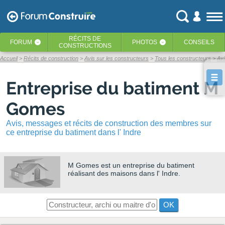
RÉCITS
DE
FORUM
PHOTOS
CONSEILS
‹
‹
CONSTRUCTIONS
Accueil
Récits de construction
Avis sur les constructeurs
Tous les constructeurs
Av
Entreprise du batiment M
Gomes
Avis, messages et récits de construction des membres sur
ce entreprise du batiment dans l' Indre
M Gomes
est un entreprise du batiment
réalisant des maisons dans l' Indre.
OK