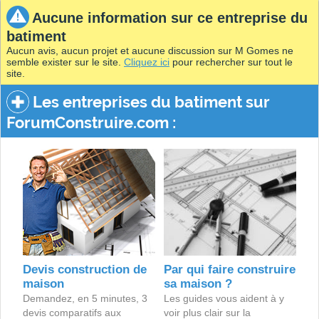
Aucune information sur ce entreprise du
batiment
Aucun avis, aucun projet et aucune discussion sur M Gomes ne
semble exister sur le site.
Cliquez ici
pour rechercher sur tout le
site.
Les entreprises du batiment sur
ForumConstruire.com :
Devis construction de
Par qui faire construire
maison
sa maison ?
Demandez, en 5 minutes, 3
Les guides vous aident à y
devis comparatifs aux
voir plus clair sur la