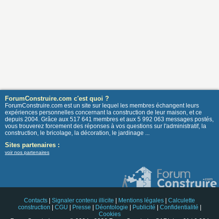
ForumConstruire.com c'est quoi ?
ForumConstruire.com est un site sur lequel les membres échangent leurs
expériences personnelles concernant la construction de leur maison, et ce
depuis 2004. Grâce aux 517 641 membres et aux 5 992 063 messages postés,
vous trouverez forcement des réponses à vos questions sur l'administratif, la
construction, le bricolage, la décoration, le jardinage ...
Sites partenaires :
voir nos partenaires
Contacts
|
Signaler contenu illicite
|
Mentions légales
|
Calculette
construction
|
CGU
|
Presse
|
Déontologie
|
Publicité
|
Confidentialité
|
Cookies