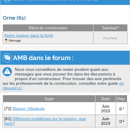
Orne (61)
Récit de construction
Satisfait?
Notre maison dans la forêt
Pas d'avis.
Didouggt
AMB dans le forum :
Nous vous conseillons de rester prudent quant aux
messages que vous pouvez lire dans les discussions à
propos d'un constructeur. Pour trouver des avis pertinents
sur les professionnels de la construction, consultez notre guide
en
cliquant ici
.
Sujet
Date
Rép.
Juin
[72]
Maison Villadeale
7
2015
[61]
Différents problèmes sur la maison, que
Juin
4
faire?
2019