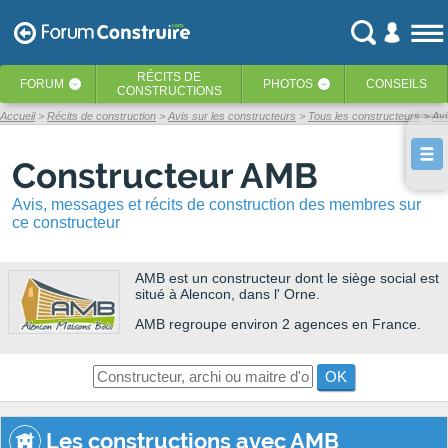
RÉCITS
DE
FORUM
PHOTOS
CONSEILS
‹
‹
CONSTRUCTIONS
Accueil
Récits de construction
Avis sur les constructeurs
Tous les constructeurs
Av
Constructeur AMB
Avis, messages et récits de construction des membres sur
ce constructeur
AMB
est un constructeur dont le siège social est
situé à Alencon, dans l' Orne.
AMB regroupe environ 2 agences en France.
OK
Les constructions avec AMB