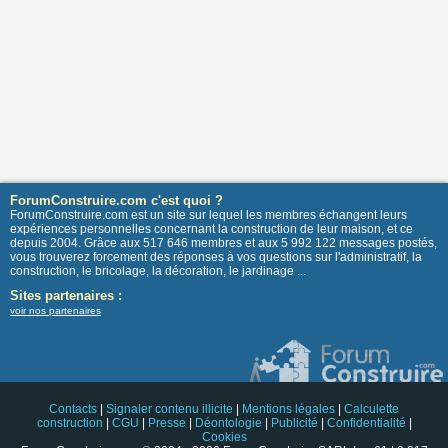
ForumConstruire.com c'est quoi ?
ForumConstruire.com est un site sur lequel les membres échangent leurs
expériences personnelles concernant la construction de leur maison, et ce
depuis 2004. Grâce aux 517 646 membres et aux 5 992 122 messages postés,
vous trouverez forcement des réponses à vos questions sur l'administratif, la
construction, le bricolage, la décoration, le jardinage ...
Sites partenaires :
voir nos partenaires
Contacts
|
Signaler contenu illicite
|
Mentions légales
|
Calculette
construction
|
CGU
|
Presse
|
Déontologie
|
Publicité
|
Confidentialité
|
Cookies