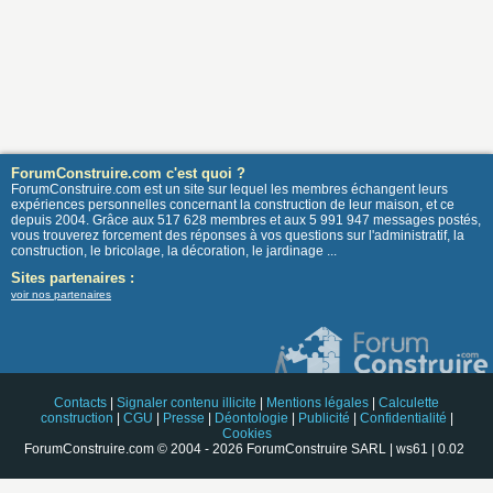
ForumConstruire.com c'est quoi ?
ForumConstruire.com est un site sur lequel les membres échangent leurs
expériences personnelles concernant la construction de leur maison, et ce
depuis 2004. Grâce aux 517 628 membres et aux 5 991 947 messages postés,
vous trouverez forcement des réponses à vos questions sur l'administratif, la
construction, le bricolage, la décoration, le jardinage ...
Sites partenaires :
voir nos partenaires
Contacts
|
Signaler contenu illicite
|
Mentions légales
|
Calculette
construction
|
CGU
|
Presse
|
Déontologie
|
Publicité
|
Confidentialité
|
Cookies
ForumConstruire.com © 2004 - 2026 ForumConstruire SARL | ws61 | 0.02