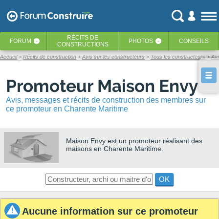
RÉCITS
DE
FORUM
PHOTOS
CONSEILS
‹
‹
CONSTRUCTIONS
Accueil
Récits de construction
Avis sur les constructeurs
Tous les constructeurs
Av
Promoteur Maison Envy
Avis, messages et récits de construction des membres sur
ce promoteur en Charente Maritime
Maison Envy
est un promoteur réalisant des
maisons en Charente Maritime.
OK
Aucune information sur ce promoteur