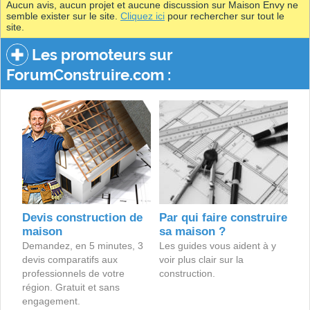
Aucun avis, aucun projet et aucune discussion sur Maison Envy ne
semble exister sur le site.
Cliquez ici
pour rechercher sur tout le
site.
Les promoteurs sur
ForumConstruire.com :
Devis construction de
Par qui faire construire
maison
sa maison ?
Demandez, en 5 minutes, 3
Les guides vous aident à y
devis comparatifs aux
voir plus clair sur la
professionnels de votre
construction.
région. Gratuit et sans
engagement.