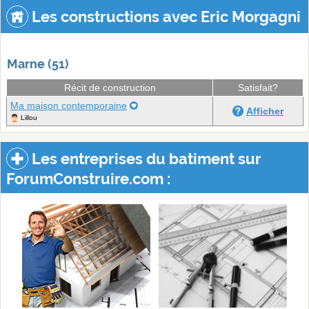
Les constructions avec Eric Morgagni
Marne (51)
Récit de construction
Satisfait?
Ma maison contemporaine
Afficher
Lillou
Les entreprises du batiment sur
ForumConstruire.com :