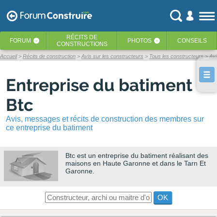
RÉCITS
DE
FORUM
PHOTOS
CONSEILS
‹
‹
CONSTRUCTIONS
Accueil
Récits de construction
Avis sur les constructeurs
Tous les constructeurs
Avi
Entreprise du batiment
Btc
Avis, messages et récits de construction des membres sur
ce entreprise du batiment
Btc
est un entreprise du batiment réalisant des
maisons en Haute Garonne et dans le Tarn Et
Garonne.
OK