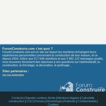
ForumConstruire.com c'est quoi ?
ForumConstruire.com est un site sur lequel les membres échangent leurs
expériences personnelles concernant la construction de leur maison, et ce
depuis 2004. Grâce aux 517 646 membres et aux 5 992 122 messages postés,
vous trouverez forcement des réponses à vos questions sur l'administratif, la
construction, le bricolage, la décoration, le jardinage ...
Sites partenaires :
voir nos partenaires
Contacts
|
Signaler contenu illicite
|
Mentions légales
|
Calculette
construction
|
CGU
|
Presse
|
Déontologie
|
Publicité
|
Confidentialité
|
Cookies