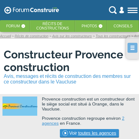
RÉCITS
DE
FORUM
PHOTOS
CONSEILS
‹
‹
CONSTRUCTIONS
Accueil
Récits de construction
Avis sur les constructeurs
Tous les constructeurs
Avi
Constructeur Provence
construction
Avis, messages et récits de construction des membres sur
ce constructeur dans le Vaucluse
Provence construction
est un constructeur dont
le siège social est situé à Orange, dans le
Vaucluse.
Provence construction regroupe environ
2
agences
en France.
Voir
toutes les agences