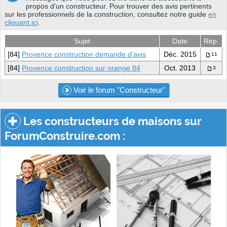
propos d'un constructeur. Pour trouver des avis pertinents
sur les professionnels de la construction, consultez notre guide
en
cliquant ici
.
Sujet
Date
Rép.
[84]
Provence construction demande d'avis
Déc. 2015
11
[84]
Provence construction sur orange 84
Oct. 2013
3
Voir le forum "Constructeur"
Les constructeurs de maisons sur
ForumConstruire.com :