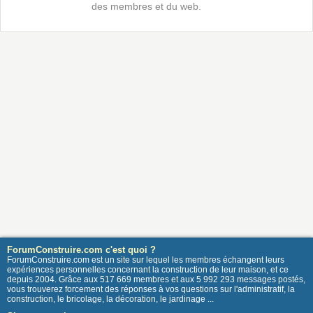
des membres et du web.
ForumConstruire.com c'est quoi ?
ForumConstruire.com est un site sur lequel les membres échangent leurs
expériences personnelles concernant la construction de leur maison, et ce
depuis 2004. Grâce aux 517 669 membres et aux 5 992 293 messages postés,
vous trouverez forcement des réponses à vos questions sur l'administratif, la
construction, le bricolage, la décoration, le jardinage ...