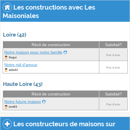
Les constructions avec Les
Maisoniales
Loire (42)
Récit de construction
Satisfait?
Notre maison pour notre famille
Pas d'avis.
Sogui
Notre nid d'amour
Pas d'avis.
aida42
Haute Loire (43)
Récit de construction
Satisfait?
Notre future maison
Pas d'avis.
rom63
Les constructeurs de maisons sur