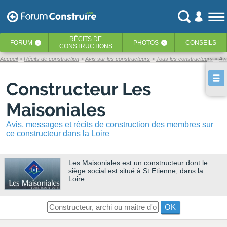
RÉCITS
DE
FORUM
PHOTOS
CONSEILS
‹
‹
CONSTRUCTIONS
Accueil
Récits de construction
Avis sur les constructeurs
Tous les constructeurs
Avi
Constructeur Les
Maisoniales
Avis, messages et récits de construction des membres sur
ce constructeur dans la Loire
Les Maisoniales
est un constructeur dont le
siège social est situé à St Etienne, dans la
Loire.
OK